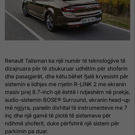
Renault Talisman ka një numër të teknologjive të
dizajnuara për të zbukuruar udhëtim për shoferin
dhe pasagjerët, dhe këtu bëhet fjalë kryesisht për
sistemin e lidhjes me rrjetin R-LINK 2 me ekranin
masiv prej 8.7-inch që është i ndjeshëm në prekje,
audio-sistemin BOSE® Surround, ekranin head-up
më ngjyra, panelin dixhital të instrumenteve me 7
inç dhe një gamë të plotë të sistemeve për
ndihmë shoferit, duke përfshirë një sistem për
parkimin pa duar.