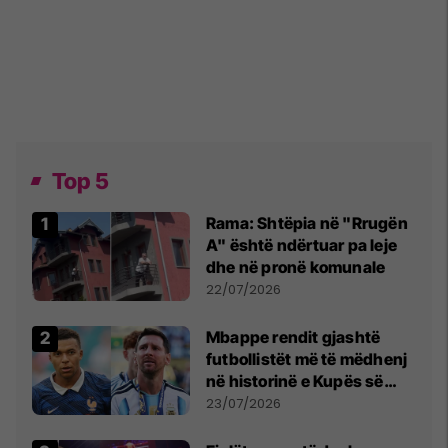
Top 5
Rama: Shtëpia në "Rrugën
A" është ndërtuar pa leje
dhe në pronë komunale
22/07/2026
Mbappe rendit gjashtë
futbollistët më të mëdhenj
në historinë e Kupës së
Botës, Messi mbetet i dyti
23/07/2026