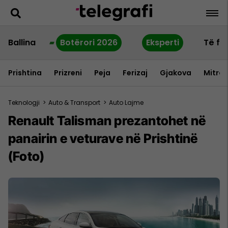
Ballina
Botërori 2026
Eksperti
Të fu
Prishtina
Prizreni
Peja
Ferizaj
Gjakova
Mitrov
Teknologji
>
Auto & Transport
>
Auto Lajme
Renault Talisman prezantohet në
panairin e veturave në Prishtinë
(Foto)