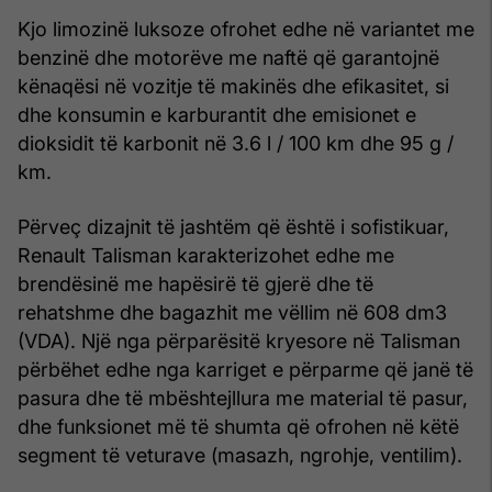
Kjo limozinë luksoze ofrohet edhe në variantet me
benzinë ​​dhe motorëve me naftë që garantojnë
kënaqësi në vozitje të makinës dhe efikasitet, si
dhe konsumin e karburantit dhe emisionet e
dioksidit të karbonit në 3.6 l / 100 km dhe 95 g /
km.
Përveç dizajnit të jashtëm që është i sofistikuar,
Renault Talisman karakterizohet edhe me
brendësinë me hapësirë të gjerë dhe të
rehatshme dhe bagazhit me vëllim në 608 dm3
(VDA). Një nga përparësitë kryesore në Talisman
përbëhet edhe nga karriget e përparme që janë të
pasura dhe të mbështejllura me material të pasur,
dhe funksionet më të shumta që ofrohen në këtë
segment të veturave (masazh, ngrohje, ventilim).