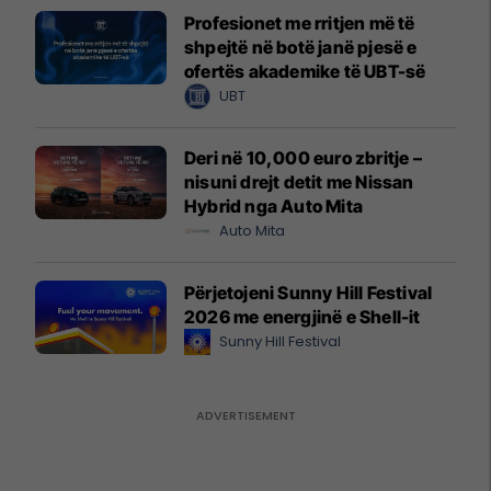
Profesionet me rritjen më të
shpejtë në botë janë pjesë e
ofertës akademike të UBT-së
UBT
Deri në 10,000 euro zbritje –
nisuni drejt detit me Nissan
Hybrid nga Auto Mita
Auto Mita
Përjetojeni Sunny Hill Festival
2026 me energjinë e Shell-it
Sunny Hill Festival