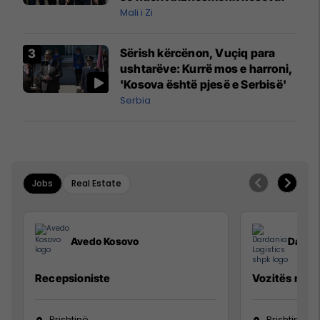
Mali i Zi
Sërish kërcënon, Vuçiq para
ushtarëve: Kurrë mos e harroni,
'Kosova është pjesë e Serbisë'
Serbia
Jobs
Real Estate
Avedo Kosovo
Dardan
Recepsioniste
Vozitës me K
Prishtinë
Prishtinë