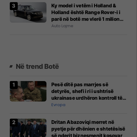
Ky model i vetëm i Holland &
Holland është Range Rover-i i
parë në botë me vlerë 1 milion
funte
Auto Lajme
Në trend Botë
Pesë ditë pas marrjes së
detyrës, shefi i ri i ushtrisë
ukrainase urdhëron kontroll të
madh
Evropa
Dritan Abazoviqi merret në
pyetje për dhënien e shtetësisë
së nderit biznesmenit kosovar