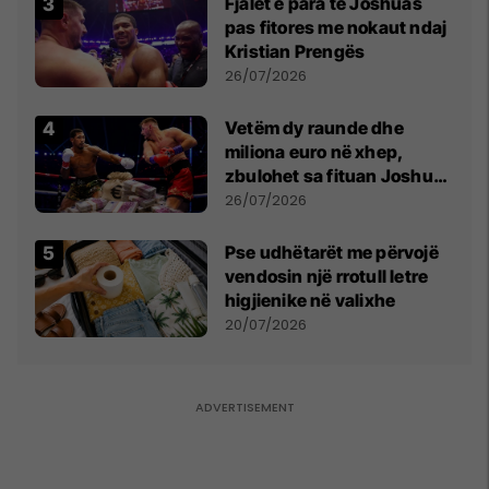
Fjalët e para të Joshuas
pas fitores me nokaut ndaj
Kristian Prengës
26/07/2026
Vetëm dy raunde dhe
miliona euro në xhep,
zbulohet sa fituan Joshua
e Prenga
26/07/2026
Pse udhëtarët me përvojë
vendosin një rrotull letre
higjienike në valixhe
20/07/2026