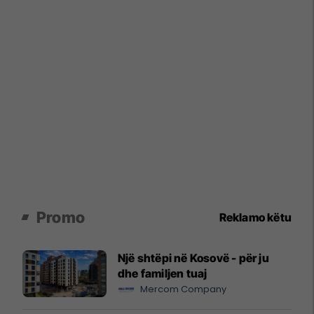
Promo
Reklamo këtu
Një shtëpi në Kosovë - për ju
dhe familjen tuaj
Mercom Company