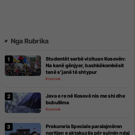
Nga Rubrika
Studentët serbë vizituan Kosovën:
Na kanë gënjyer, bashkëkombësit
tanë s’janë të shtypur
Kosovë
Java e re në Kosovë nis me shi dhe
bubullima
Kosovë
Prokuroria Speciale paralajmëron
ngritjen e aktakuzës për sulmin ndaj