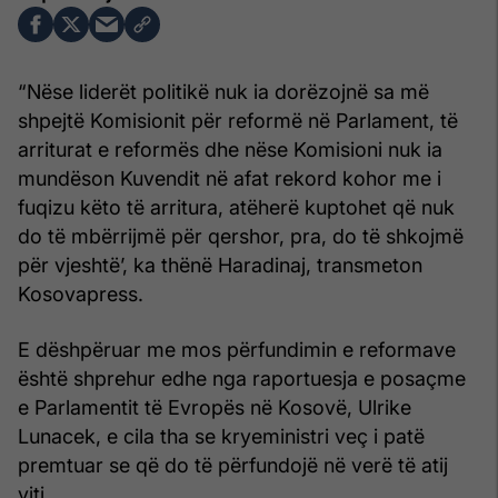
“Nëse liderët politikë nuk ia dorëzojnë sa më
shpejtë Komisionit për reformë në Parlament, të
arriturat e reformës dhe nëse Komisioni nuk ia
mundëson Kuvendit në afat rekord kohor me i
fuqizu këto të arritura, atëherë kuptohet që nuk
do të mbërrijmë për qershor, pra, do të shkojmë
për vjeshtë’, ka thënë Haradinaj, transmeton
Kosovapress.
E dëshpëruar me mos përfundimin e reformave
është shprehur edhe nga raportuesja e posaçme
e Parlamentit të Evropës në Kosovë, Ulrike
Lunacek, e cila tha se kryeministri veç i patë
premtuar se që do të përfundojë në verë të atij
viti.