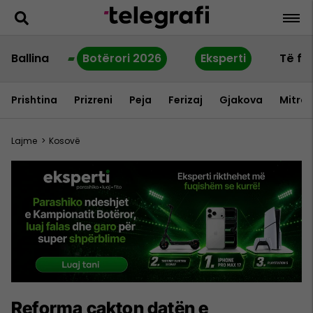
Ballina
Botërori 2026
Eksperti
Të fu
Prishtina
Prizreni
Peja
Ferizaj
Gjakova
Mitrov
Lajme
>
Kosovë
Reforma cakton datën e