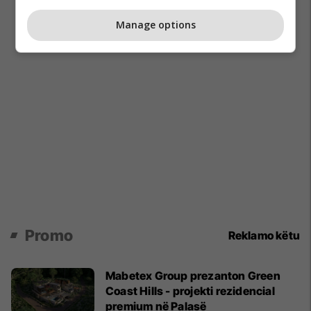
Manage options
Promo
Reklamo këtu
Mabetex Group prezanton Green
Coast Hills - projekti rezidencial
premium në Palasë