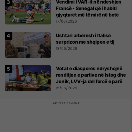
Vendimi i VAR-it në ndeshjen
Francë - Senegal që i habiti
gjyqtarët më të mirë në botë
17/06/2026
Ushtari arbëresh i Italisë
surprizon me shqipen e tij
18/06/2026
Votat e diasporës ndryshojnë
renditjen e partive në Istog dhe
Junik, LVV-ja del forcë e parë
15/06/2026