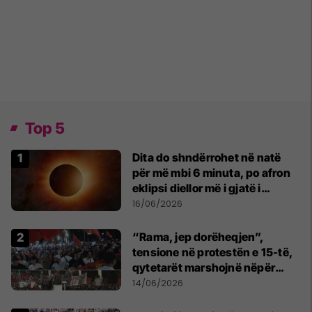
Top 5
Dita do shndërrohet në natë
për më mbi 6 minuta, po afron
eklipsi diellor më i gjatë i
shekullit të 21-të
16/06/2026
“Rama, jep dorëheqjen”,
tensione në protestën e 15-të,
qytetarët marshojnë nëpër
kryeqytet
14/06/2026