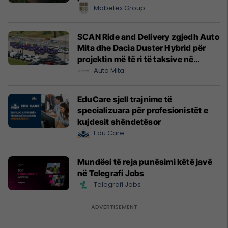
Mabetex Group
SCAN Ride and Delivery zgjedh Auto
Mita dhe Dacia Duster Hybrid për
projektin më të ri të taksive në
Prishtinë
Auto Mita
EduCare sjell trajnime të
specializuara për profesionistët e
kujdesit shëndetësor
Edu Care
Mundësi të reja punësimi këtë javë
në Telegrafi Jobs
Telegrafi Jobs