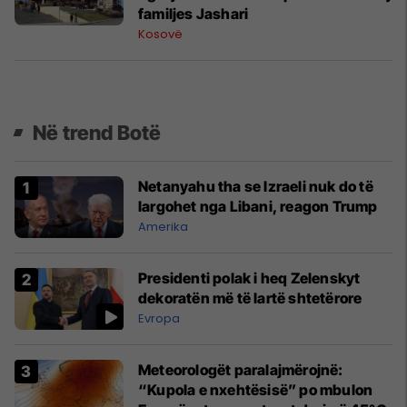
familjes Jashari
Kosovë
Në trend Botë
Netanyahu tha se Izraeli nuk do të
largohet nga Libani, reagon Trump
Amerika
Presidenti polak i heq Zelenskyt
dekoratën më të lartë shtetërore
Evropa
Meteorologët paralajmërojnë:
“Kupola e nxehtësisë” po mbulon