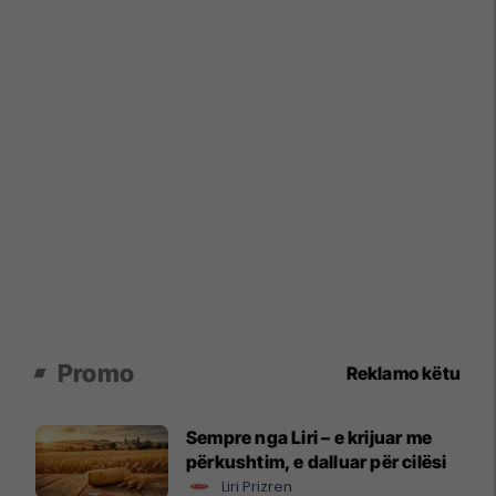
Promo
Reklamo këtu
Sempre nga Liri – e krijuar me
përkushtim, e dalluar për cilësi
Liri Prizren