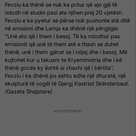
Fevziu ka thënë se nuk ka pritur që ajo gjë të
ndodh në studio pasi ata njihen prej 20 vjetësh.
Fevziu e ka pyetur se përse nuk pushonte atë ditë
në emisioni dhe Lamja ka dhënë një përgjigje:
“Unë ato që i them i besoj. Të ka ndodhur pas
emisionit që unë të them atë e thash se duhet
thënë, unë i them gjërat se i ndjej dhe i besoj. Më
kujtohet kur u takuam te Kryeministria dhe i kë
thënë gocës ky është ai xhaxhi që i bërtita”.
Fevziu i ka dhënë po ashtu edhe një dhuratë, një
skulpturë të vogël të Gjergj Kastriot Skënderbeut.
/Gazeta Shqiptare/