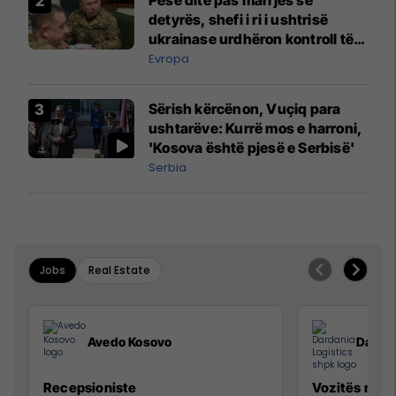
detyrës, shefi i ri i ushtrisë
ukrainase urdhëron kontroll të
madh
Evropa
Sërish kërcënon, Vuçiq para
ushtarëve: Kurrë mos e harroni,
'Kosova është pjesë e Serbisë'
Serbia
Jobs
Real Estate
Avedo Kosovo
Dardan
Recepsioniste
Vozitës me K