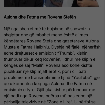
Aulona dhe Fatma me Rovena Stefën
Një nga sherret më të bujshme në showbizin
shqiptar dhe që mbahet mend është ai mes
këngëtares Rovena Stefa dhe gazetareve Aulona
Musta e Fatma Halixhiu. Dyshja në fjalë, njëherësh
edhe drejtueset e emisionit “Thumb”, kishin
thumbuar dikur keq Rovenën, lidhur me klipin e
këngës së saj “Malli”. Rovena aso kohe kishte
publikuar një klip mjaft erotik, por i cili pati
probleme me transmetimin e tij në “YouTube”, gjë
që u komentua keq nga Aulona dhe Fatma në
emisionin e tyre. Gjithçka kishte përfunduar me
një padi nga Rovena, ndërsa më pas edhe një
përballje televizive në “Zonë e Lirë”. U përfol se