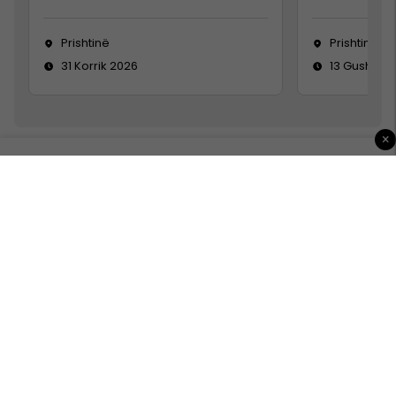
Prishtinë
Prishtinë
31 Korrik 2026
13 Gusht 20
×