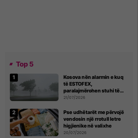
Top 5
Kosova nën alarmin e kuq
të ESTOFEX,
paralajmërohen stuhi të
fuqishme me breshër dhe
21/07/2026
erëra të forta
Pse udhëtarët me përvojë
vendosin një rrotull letre
higjienike në valixhe
20/07/2026