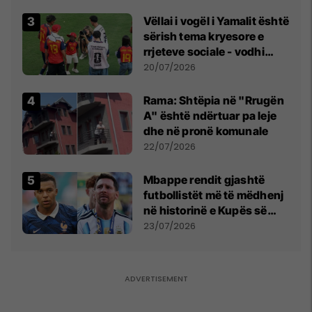
Vëllai i vogël i Yamalit është
sërish tema kryesore e
rrjeteve sociale - vodhi
vëmendjen pas finales së
20/07/2026
Kupës së Botës
Rama: Shtëpia në "Rrugën
A" është ndërtuar pa leje
dhe në pronë komunale
22/07/2026
Mbappe rendit gjashtë
futbollistët më të mëdhenj
në historinë e Kupës së
Botës, Messi mbetet i dyti
23/07/2026