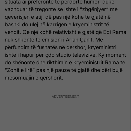
situata ai preferonte të përdorte humor, duke
vazhduar të tregonte se ishte i “zhgënjyer” me
qeverisjen e atij, që pas një kohe të gjatë në
bashki do ulej në karrigen e kryeministrit të
vendit. Qe një kohë relativisht e gjatë që Edi Rama
nuk shkonte te emisioni i Arian Çanit. Me
përfundim të fushatës në qershor, kryeministri
ishte i hapur për çdo studio televizive. Ky moment
do shënonte dhe rikthimin e kryeministrit Rama te
“Zonë e lirë” pas një pauze të gjatë dhe bëri bujë
mesomuajin e qershorit.