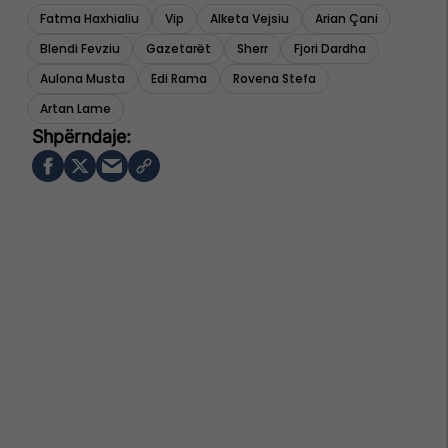
Fatma Haxhialiu
Vip
Alketa Vejsiu
Arian Çani
Blendi Fevziu
Gazetarët
Sherr
Fjori Dardha
Aulona Musta
Edi Rama
Rovena Stefa
Artan Lame