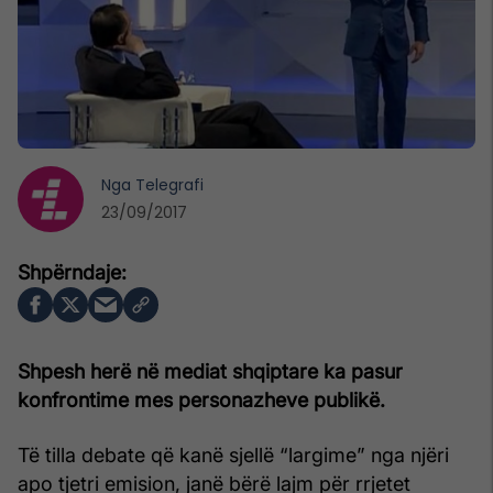
Nga
Telegrafi
23/09/2017
Shpesh herë në mediat shqiptare ka pasur
konfrontime mes personazheve publikë.
Të tilla debate që kanë sjellë “largime” nga njëri
apo tjetri emision, janë bërë lajm për rrjetet