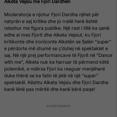
Alketa Vejsiu me Fjori Dardhën
Moderatorja e njohur Fjori Dardha njihet për
natyrën e saj kritike dhe jo rrallë herë është
ndeshur me figura publike. Një rast i tillë ka qenë
edhe ai mes Fjorit dhe Alketa Vejsiut, ku Fjori
kritikonte dhe ironizonte Alketën se fjalën “super”
e përdorte më shumë se ç’duhej në spektaklet e
saj. Në një prej performancave të Fjorit në “Dance
with me”, Alketa nuk ka harruar të përmend këtë
polemikë, e ndërsa Fjori ka reaguar menjëherë
duke thënë se ka fatin të jetë në një “super”
spektakël. Kështu Alketa Vejsiu dhe Fjori Dardha
kanë lënë pas mëritë dhe kanë bërë paqe!