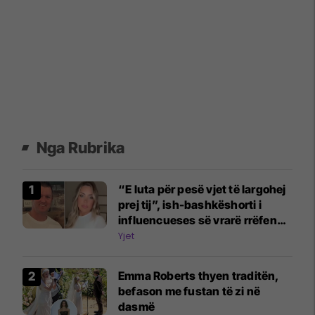
Nga Rubrika
“E luta për pesë vjet të largohej
prej tij”, ish-bashkëshorti i
influencueses së vrarë rrëfen
dramën
Yjet
Emma Roberts thyen traditën,
befason me fustan të zi në
dasmë