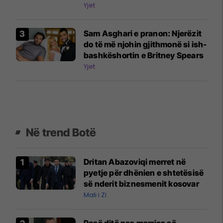
Yjet
Sam Asghari e pranon: Njerëzit
do të më njohin gjithmonë si ish-
bashkëshortin e Britney Spears
Yjet
Në trend Botë
Dritan Abazoviqi merret në
pyetje për dhënien e shtetësisë
së nderit biznesmenit kosovar
Mali i Zi
Pesë ditë pas marrjes së