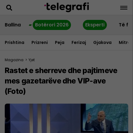
Ballina
Botërori 2026
Eksperti
Të fu
Prishtina
Prizreni
Peja
Ferizaj
Gjakova
Mitrov
Magazina
>
Yjet
Rastet e sherreve dhe pajtimeve
mes gazetarëve dhe VIP-ave
(Foto)