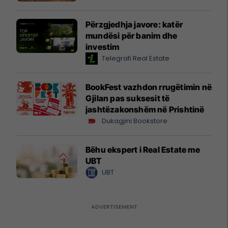
Përzgjedhja javore: katër
mundësi për banim dhe
investim
Telegrafi Real Estate
BookFest vazhdon rrugëtimin në
Gjilan pas suksesit të
jashtëzakonshëm në Prishtinë
Dukagjini Bookstore
Bëhu ekspert i Real Estate me
UBT
UBT