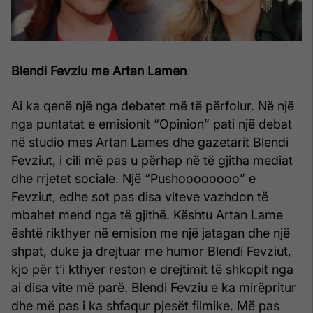
Blendi Fevziu me Artan Lamen
Ai ka qenë një nga debatet më të përfolur. Në një
nga puntatat e emisionit “Opinion” pati një debat
në studio mes Artan Lames dhe gazetarit Blendi
Fevziut, i cili më pas u përhap në të gjitha mediat
dhe rrjetet sociale. Një “Pushoooooooo” e
Fevziut, edhe sot pas disa viteve vazhdon të
mbahet mend nga të gjithë. Kështu Artan Lame
është rikthyer në emision me një jatagan dhe një
shpat, duke ja drejtuar me humor Blendi Fevziut,
kjo për t’i kthyer reston e drejtimit të shkopit nga
ai disa vite më parë. Blendi Fevziu e ka mirëpritur
dhe më pas i ka shfaqur pjesët filmike. Më pas