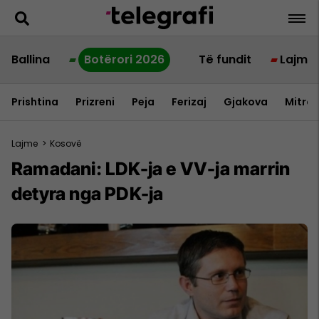
Ballina
Botërori 2026
Të fundit
Lajme
Prishtina
Prizreni
Peja
Ferizaj
Gjakova
Mitrov
Lajme
>
Kosovë
Ramadani: LDK-ja e VV-ja marrin
detyra nga PDK-ja