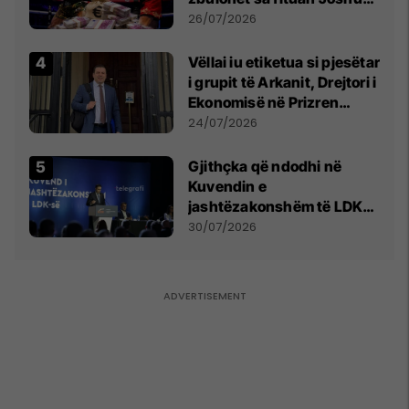
e Prenga
26/07/2026
Vëllai iu etiketua si pjesëtar
i grupit të Arkanit, Drejtori i
Ekonomisë në Prizren
mohon pretendimet
24/07/2026
Gjithçka që ndodhi në
Kuvendin e
jashtëzakonshëm të LDK-
së
30/07/2026