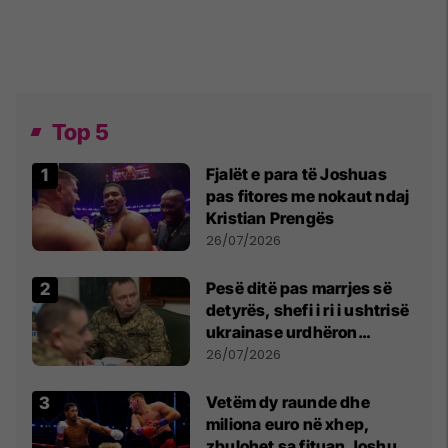
Top 5
Fjalët e para të Joshuas
pas fitores me nokaut ndaj
Kristian Prengës
26/07/2026
Pesë ditë pas marrjes së
detyrës, shefi i ri i ushtrisë
ukrainase urdhëron
kontroll të madh
26/07/2026
Vetëm dy raunde dhe
miliona euro në xhep,
zbulohet sa fituan Joshua