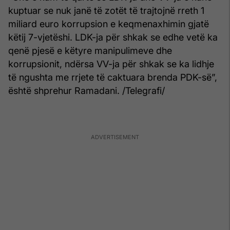
kuptuar se nuk janë të zotët të trajtojnë rreth 1
miliard euro korrupsion e keqmenaxhimin gjatë
këtij 7-vjetëshi. LDK-ja për shkak se edhe vetë ka
qenë pjesë e këtyre manipulimeve dhe
korrupsionit, ndërsa VV-ja për shkak se ka lidhje
të ngushta me rrjete të caktuara brenda PDK-së”,
është shprehur Ramadani. /Telegrafi/