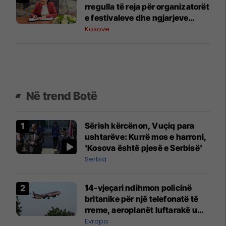
rregulla të reja për organizatorët
e festivaleve dhe ngjarjeve
publike
Kosovë
Në trend Botë
Sërish kërcënon, Vuçiq para
ushtarëve: Kurrë mos e harroni,
'Kosova është pjesë e Serbisë'
Serbia
14-vjeçari ndihmon policinë
britanike për një telefonatë të
rreme, aeroplanët luftarakë u
ngritën në ajër për të
Evropa