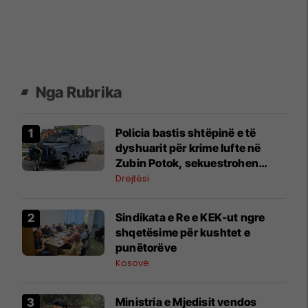
Nga Rubrika
Policia bastis shtëpinë e të
dyshuarit për krime lufte në
Zubin Potok, sekuestrohen
prova
Drejtësi
Sindikata e Re e KEK-ut ngre
shqetësime për kushtet e
punëtorëve
Kosovë
Ministria e Mjedisit vendos