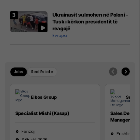
interceptuar fluturaken e Qatar
Airways që po shkonte drejt
Ukrainasit sulmohen në Poloni -
Mançesterit
Tusk i kërkon presidentit të
reagojë
Evropa
Jobs
Real Estate
Elkos Group
Solac
Specialist Mishi (Kasap)
Sales Devel
Manager
Ferizaj
Prishtinë
3 Gusht 2026