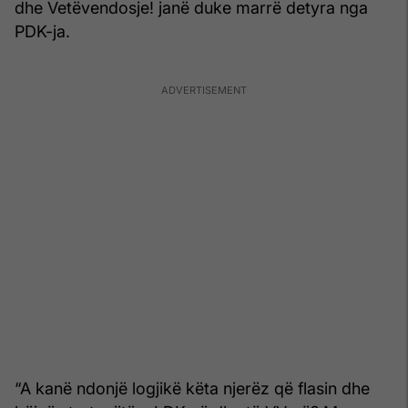
dhe Vetëvendosje! janë duke marrë detyra nga
PDK-ja.
“A kanë ndonjë logjikë këta njerëz që flasin dhe