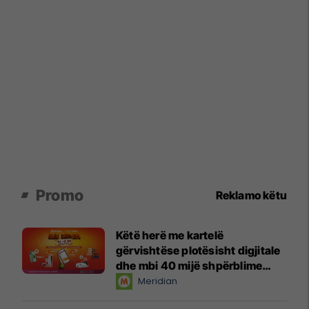
Promo
Reklamo këtu
Këtë herë me kartelë
gërvishtëse plotësisht digjitale
dhe mbi 40 mijë shpërblime
instant!
Meridian