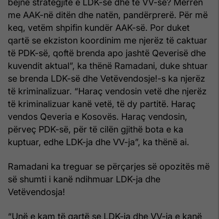
bëjnë strategjitë e LDK-së dhe të VV-së? Merren
me AAK-në ditën dhe natën, pandërprerë. Për më
keq, vetëm shpifin kundër AAK-së. Por duket
qartë se ekziston koordinim me njerëz të caktuar
të PDK-së, qoftë brenda apo jashtë Qeverisë dhe
kuvendit aktual”, ka thënë Ramadani, duke shtuar
se brenda LDK-së dhe Vetëvendosje!-s ka njerëz
të kriminalizuar. “Haraç vendosin vetë dhe njerëz
të kriminalizuar kanë vetë, të dy partitë. Haraç
vendos Qeveria e Kosovës. Haraç vendosin,
përveç PDK-së, për të cilën gjithë bota e ka
kuptuar, edhe LDK-ja dhe VV-ja”, ka thënë ai.
Ramadani ka treguar se përçarjes së opozitës më
së shumti i kanë ndihmuar LDK-ja dhe
Vetëvendosja!
“Unë e kam të qartë se LDK-ja dhe VV-ja e kanë