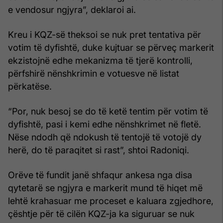
e vendosur ngjyra”, deklaroi ai.
Kreu i KQZ-së theksoi se nuk pret tentativa për
votim të dyfishtë, duke kujtuar se përveç markerit
ekzistojnë edhe mekanizma të tjerë kontrolli,
përfshirë nënshkrimin e votuesve në listat
përkatëse.
“Por, nuk besoj se do të ketë tentim për votim të
dyfishtë, pasi i kemi edhe nënshkrimet në fletë.
Nëse ndodh që ndokush të tentojë të votojë dy
herë, do të paraqitet si rast”, shtoi Radoniqi.
Orëve të fundit janë shfaqur ankesa nga disa
qytetarë se ngjyra e markerit mund të hiqet më
lehtë krahasuar me proceset e kaluara zgjedhore,
çështje për të cilën KQZ-ja ka siguruar se nuk