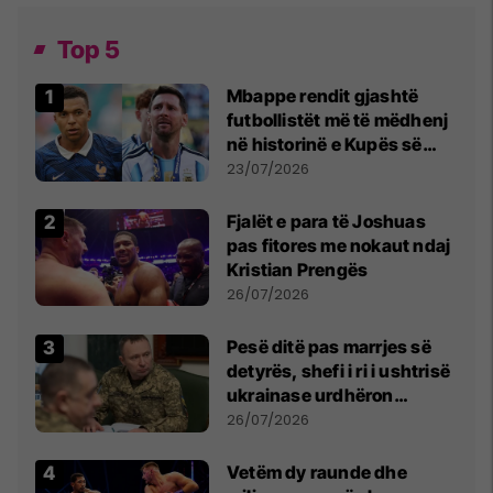
Top 5
Mbappe rendit gjashtë
futbollistët më të mëdhenj
në historinë e Kupës së
Botës, Messi mbetet i dyti
23/07/2026
Fjalët e para të Joshuas
pas fitores me nokaut ndaj
Kristian Prengës
26/07/2026
Pesë ditë pas marrjes së
detyrës, shefi i ri i ushtrisë
ukrainase urdhëron
kontroll të madh
26/07/2026
Vetëm dy raunde dhe