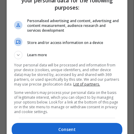
your personal data for the following
purposes:
Personalised advertising and content, advertising and
content measurement, audience research and
services development
Store and/or access information on a device
Learn more
Your personal data will be processed and information from
your device (cookies, unique identifiers, and other device
data) may be stored by, accessed by and shared with 369
partners, or used specifically by this site. We and our partners
may use precise geolocation data.
List of partners.
Some vendors may process your personal data on the basis
of legitimate interest, which you can object to by managing
your options below. Look for a link at the bottom of this page
or in the site menu to manage or withdraw consent in privacy
Zgjedhjet 2026
Kreshnik Radoniqi
and cookie settings.
Zgjedhjet E Jashtëzakonshme
Kqz
Consent