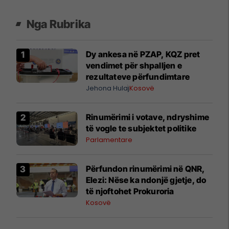
Nga Rubrika
Dy ankesa në PZAP, KQZ pret
vendimet për shpalljen e
rezultateve përfundimtare
Jehona Hulaj
Kosovë
Rinumërimi i votave, ndryshime
të vogle te subjektet politike
Parlamentare
​Përfundon rinumërimi në QNR,
Elezi: Nëse ka ndonjë gjetje, do
të njoftohet Prokuroria
Kosovë