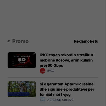
Promo
Reklamo këtu
IPKO thyen rekordin e trafikut
mobil në Kosovë, arrin kulmin
prej 60 Gbps
IPKO
Si e garanton Aptamil cilësinë
dhe sigurinë e produkteve për
fëmijët mbi 1 vjeç
Aptaclub Kosova