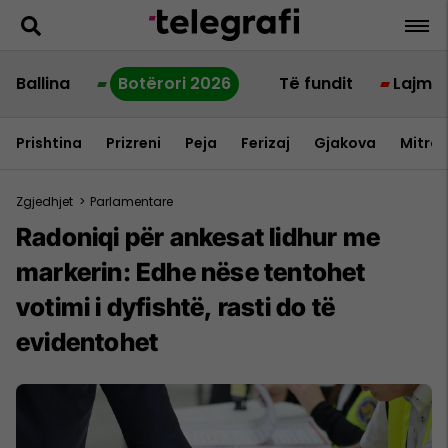
Ballina
Botërori 2026
Të fundit
Lajme
Prishtina
Prizreni
Peja
Ferizaj
Gjakova
Mitrov
Zgjedhjet
>
Parlamentare
Radoniqi për ankesat lidhur me
markerin: Edhe nëse tentohet
votimi i dyfishtë, rasti do të
evidentohet