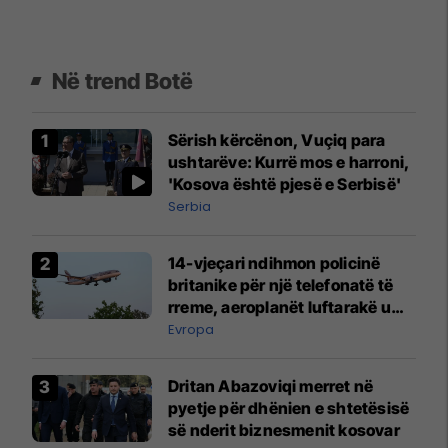
Në trend Botë
Sërish kërcënon, Vuçiq para
ushtarëve: Kurrë mos e harroni,
'Kosova është pjesë e Serbisë'
Serbia
14-vjeçari ndihmon policinë
britanike për një telefonatë të
rreme, aeroplanët luftarakë u
ngritën në ajër për të
Evropa
interceptuar fluturaken e Qatar
Airways që po shkonte drejt
Dritan Abazoviqi merret në
Mançesterit
pyetje për dhënien e shtetësisë
së nderit biznesmenit kosovar