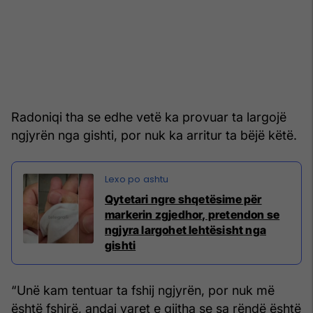
Radoniqi tha se edhe vetë ka provuar ta largojë
ngjyrën nga gishti, por nuk ka arritur ta bëjë këtë.
Qytetari ngre shqetësime për
markerin zgjedhor, pretendon se
ngjyra largohet lehtësisht nga
gishti
“Unë kam tentuar ta fshij ngjyrën, por nuk më
është fshirë, andaj varet e gjitha se sa rëndë është