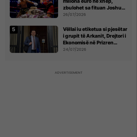
miliona euro në xhep,
zbulohet sa fituan Joshua
e Prenga
26/07/2026
Vëllai iu etiketua si pjesëtar
i grupit të Arkanit, Drejtori i
Ekonomisë në Prizren
mohon pretendimet
24/07/2026