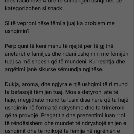
mes racioneve 4 orë të shmangen ushqimet që
kategorizohen si snack.
Si të veproni nëse fëmija juaj ka problem me
ushqimin?
Përpiquni të keni menu të njejtë për të gjithë
anëtarët e familjes dhe ndani ushqimin me fëmijën
tuaj sa më shpesh që të mundeni. Kurreshtja dhe
argëtimi janë sikurse sëmundja ngjitëse.
Dukja, aroma, dhe ngjyra e një ushqimi të ri mund
ta befasojë fëmijën tuaj. Mos e detyroni atë të
hajë, megjithatë mund ta lusni disa here që ta hajë
ushqimin në forma të ndryshme dhe ta trimëroni
që ta provojë. Pregatitja dhe prezentimi luan rrol
të rëndësishëm dhe mundet të ndryshojë shijen e
ushqimit dhe të ndikojë te fëmija në ngrënien e