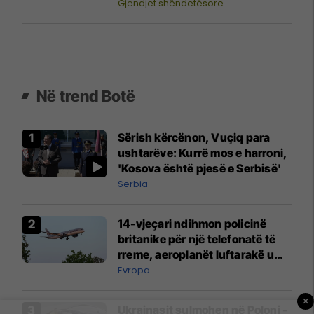
ndërhyrja
Gjendjet shëndetësore
Në trend Botë
Sërish kërcënon, Vuçiq para
ushtarëve: Kurrë mos e harroni,
'Kosova është pjesë e Serbisë'
Serbia
14-vjeçari ndihmon policinë
britanike për një telefonatë të
rreme, aeroplanët luftarakë u
ngritën në ajër për të
Evropa
interceptuar fluturaken e Qatar
Airways që po shkonte drejt
×
Ukrainasit sulmohen në Poloni -