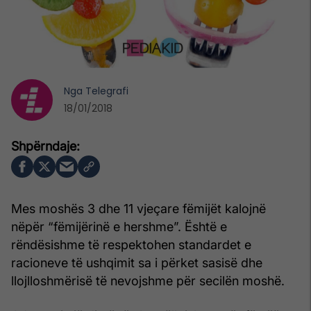
Nga
Telegrafi
18/01/2018
Mes moshës 3 dhe 11 vjeçare fëmijët kalojnë
nëpër “fëmijërinë e hershme”. Është e
rëndësishme të respektohen standardet e
racioneve të ushqimit sa i përket sasisë dhe
llojlloshmërisë të nevojshme për secilën moshë.