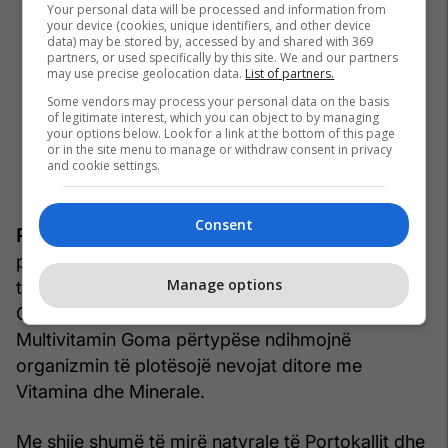
Your personal data will be processed and information from
your device (cookies, unique identifiers, and other device
data) may be stored by, accessed by and shared with 369
partners, or used specifically by this site. We and our partners
may use precise geolocation data.
List of partners.
Some vendors may process your personal data on the basis
of legitimate interest, which you can object to by managing
your options below. Look for a link at the bottom of this page
or in the site menu to manage or withdraw consent in privacy
and cookie settings.
Consent
PEDIAKID® Multivitamin Goma Përtypëse
përmban 14 Vitamina and Minerale me ekstrakte
Manage options
të Frutave dhe Perimeve. E pasur me Vitamina A,
C, E, K, B1, B6, B8, B9, B12, Selenium dhe Zink,
Multivitamin Goma përtypëse ndihmojnë
organizmin të plotësojë nevojat ditore me
Vitamina dhe Minerale.
Me shije shumë të mirë natyrale të Portokallit dhe