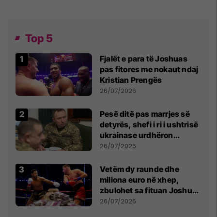
Top 5
Fjalët e para të Joshuas
pas fitores me nokaut ndaj
Kristian Prengës
26/07/2026
Pesë ditë pas marrjes së
detyrës, shefi i ri i ushtrisë
ukrainase urdhëron
kontroll të madh
26/07/2026
Vetëm dy raunde dhe
miliona euro në xhep,
zbulohet sa fituan Joshua
e Prenga
26/07/2026