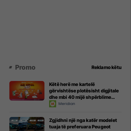
Promo
Reklamo këtu
Këtë herë me kartelë
gërvishtëse plotësisht digjitale
dhe mbi 40 mijë shpërblime
instant!
Meridian
Zgjidhni një nga katër modelet
tuaja të preferuara Peugeot