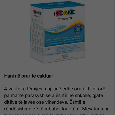
Hani në orar të caktuar
4 vaktet e fëmijës tuaj janë edhe orari i tij ditorë
pa marrë parasysh se a është në shkollë, gjatë
ditëve të javës ose vikendeve. Është e
rëndësishme që të mbahet ky ritëm. Mesatarja në