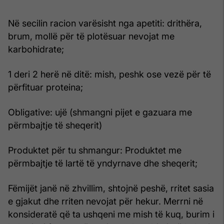
Në secilin racion varësisht nga apetiti: drithëra,
brum, mollë për të plotësuar nevojat me
karbohidrate;
1 deri 2 herë në ditë: mish, peshk ose vezë për të
përfituar proteina;
Obligative: ujë (shmangni pijet e gazuara me
përmbajtje të sheqerit)
Produktet për tu shmangur: Produktet me
përmbajtje të lartë të yndyrnave dhe sheqerit;
Fëmijët janë në zhvillim, shtojnë peshë, rritet sasia
e gjakut dhe rriten nevojat për hekur. Merrni në
konsideratë që ta ushqeni me mish të kuq, burim i