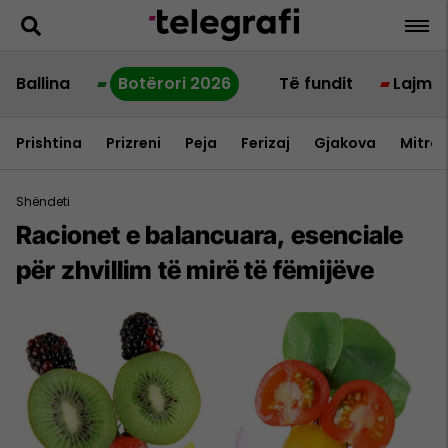
Ballina
Botërori 2026
Të fundit
Lajme
Prishtina
Prizreni
Peja
Ferizaj
Gjakova
Mitrov
Shëndeti
Racionet e balancuara, esenciale
për zhvillim të mirë të fëmijëve