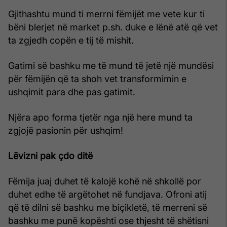
Gjithashtu mund ti merrni fëmijët me vete kur ti
bëni blerjet në market p.sh. duke e lënë atë që vet
ta zgjedh copën e tij të mishit.
Gatimi së bashku me të mund të jetë një mundësi
për fëmijën që ta shoh vet transformimin e
ushqimit para dhe pas gatimit.
Njëra apo forma tjetër nga një here mund ta
zgjojë pasionin për ushqim!
Lëvizni pak çdo ditë
Fëmija juaj duhet të kalojë kohë në shkollë por
duhet edhe të argëtohet në fundjava. Ofroni atij
që të dilni së bashku me biçikletë, të merreni së
bashku me punë kopështi ose thjesht të shëtisni