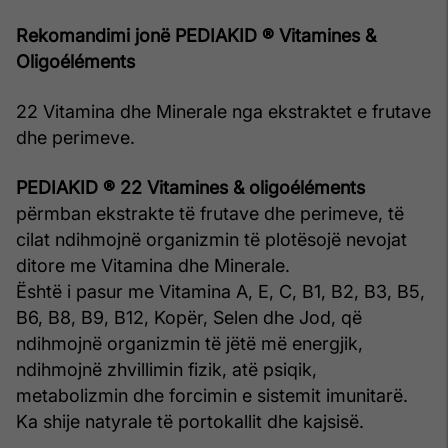
Rekomandimi jonë PEDIAKID ® Vitamines &
Oligoéléments
22 Vitamina dhe Minerale nga ekstraktet e frutave
dhe perimeve.
PEDIAKID ® 22 Vitamines & oligoéléments
përmban ekstrakte të frutave dhe perimeve, të
cilat ndihmojnë organizmin të plotësojë nevojat
ditore me Vitamina dhe Minerale.
Është i pasur me Vitamina A, E, C, B1, B2, B3, B5,
B6, B8, B9, B12, Kopër, Selen dhe Jod, që
ndihmojnë organizmin të jëtë më energjik,
ndihmojnë zhvillimin fizik, atë psiqik,
metabolizmin dhe forcimin e sistemit imunitarë.
Ka shije natyrale të portokallit dhe kajsisë.