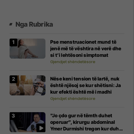
Nga Rubrika
Pse menstruacionet mund të
jenë më të vështira në verë dhe
si t’i lehtësoni simptomat
Gjendjet shëndetësore
Nëse keni tension të lartë, nuk
është njësoj se kur shëtisni: Ja
kur efekti është më i madhi
Gjendjet shëndetësore
"Jo çdo gur në tëmth duhet
operuar”, kirurgu abdominal
Ymer Durmishi tregon kur duhet