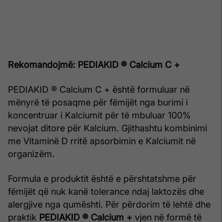
Rekomandojmë: PEDIAKID ® Calcium C +
PEDIAKID ® Calcium C + është formuluar në
mënyrë të posaqme për fëmijët nga burimi i
koncentruar i Kalciumit për të mbuluar 100%
nevojat ditore për Kalcium. Gjithashtu kombinimi
me Vitaminë D rritë apsorbimin e Kalciumit në
organizëm.
Formula e produktit është e përshtatshme për
fëmijët që nuk kanë tolerance ndaj laktozës dhe
alergjive nga qumështi. Për përdorim të lehtë dhe
praktik
PEDIAKID ® Calcium +
vjen në formë të