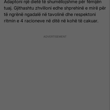
Adaptoni një dietë të shumëllojshme për fëmijën
tuaj. Gjithashtu zhvilloni edhe shprehinë e mirë për
të ngrënë ngadalë në tavolinë dhe respektoni
ritmin e 4 racioneve në ditë në kohë të cakuar.