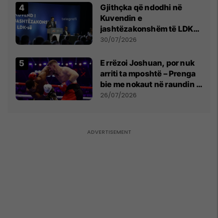
Gjithçka që ndodhi në
Kuvendin e
jashtëzakonshëm të LDK-
së
30/07/2026
E rrëzoi Joshuan, por nuk
arriti ta mposhtë – Prenga
bie me nokaut në raundin e
dytë
26/07/2026