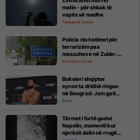
Zviceranët marrin
malin - për shkak të
vapës së madhe
Telegrafi Zvicer
Policia nis hetimet për
terrorizëm pas
mesazheve në Zubin-
Potok
Kronika e Zezë
Boksieri shqiptar
synon ta dridhë ringun
në Beograd: Jam gati,
Zoti e bekoftë
Boks
Shqipërinë
Tërmet i fortë godet
Napolin, momenti kur
njerëzit dalin në rrugë -