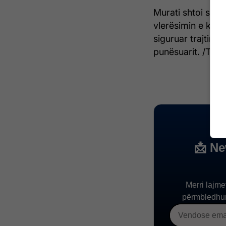
Murati shtoi se me
vlerësimin e kontr
siguruar trajtim m
punësuarit. /Teleg