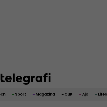
ech
Sport
Magazina
Cult
Ajo
Life