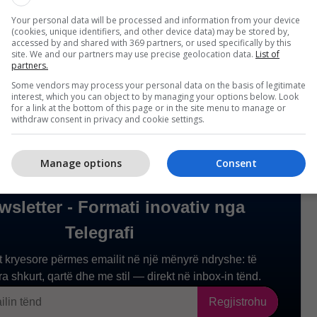
 këtë vendim synohet krijimi i një standardi të ri në
Your personal data will be processed and information from your device
(cookies, unique identifiers, and other device data) may be stored by,
ibutit të secilit punëtor në sektorin publik, duke
accessed by and shared with 369 partners, or used specifically by this
ë të drejtë dhe gjithëpërfshirës për të gjithë të
site. We and our partners may use precise geolocation data.
List of
partners.
rafi/
Some vendors may process your personal data on the basis of legitimate
interest, which you can object to by managing your options below. Look
for a link at the bottom of this page or in the site menu to manage or
withdraw consent in privacy and cookie settings.
Manage options
Consent