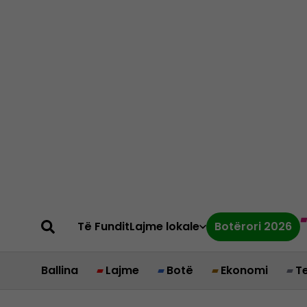
Të Fundit
Lajme lokale
Botërori 2026
Ballina
Lajme
Botë
Ekonomi
T