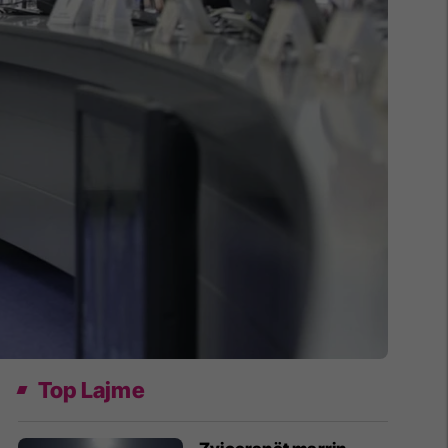
Top Lajme