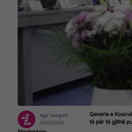
Qeveria e Kosovë
Nga
Telegrafi
të për të gjithë p
30/03/2026