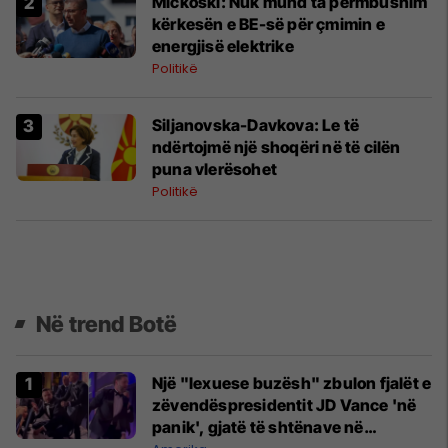
Mickoski: Nuk mund ta përmbushim
kërkesën e BE-së për çmimin e
energjisë elektrike
Politikë
Siljanovska-Davkova: Le të
ndërtojmë një shoqëri në të cilën
puna vlerësohet
Politikë
Në trend Botë
Një "lexuese buzësh" zbulon fjalët e
zëvendëspresidentit JD Vance 'në
panik', gjatë të shtënave në