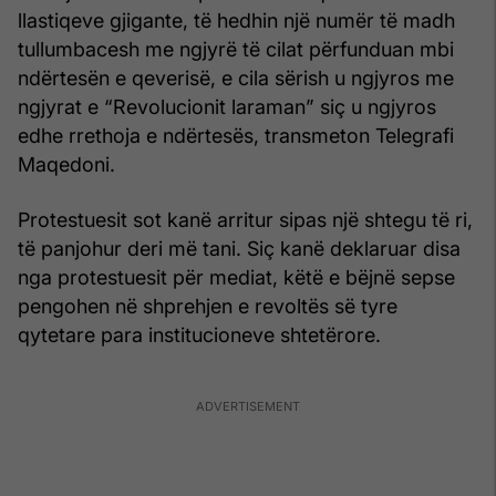
llastiqeve gjigante, të hedhin një numër të madh
tullumbacesh me ngjyrë të cilat përfunduan mbi
ndërtesën e qeverisë, e cila sërish u ngjyros me
ngjyrat e “Revolucionit laraman” siç u ngjyros
edhe rrethoja e ndërtesës, transmeton Telegrafi
Maqedoni.
Protestuesit sot kanë arritur sipas një shtegu të ri,
të panjohur deri më tani. Siç kanë deklaruar disa
nga protestuesit për mediat, këtë e bëjnë sepse
pengohen në shprehjen e revoltës së tyre
qytetare para institucioneve shtetërore.