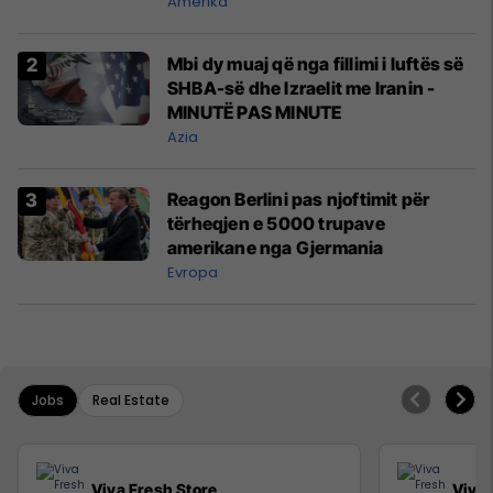
Uashington DC
Amerika
Mbi dy muaj që nga fillimi i luftës së
SHBA-së dhe Izraelit me Iranin -
MINUTË PAS MINUTE
Azia
Reagon Berlini pas njoftimit për
tërheqjen e 5000 trupave
amerikane nga Gjermania
Evropa
Jobs
Real Estate
Viva Fresh Store
Viva 