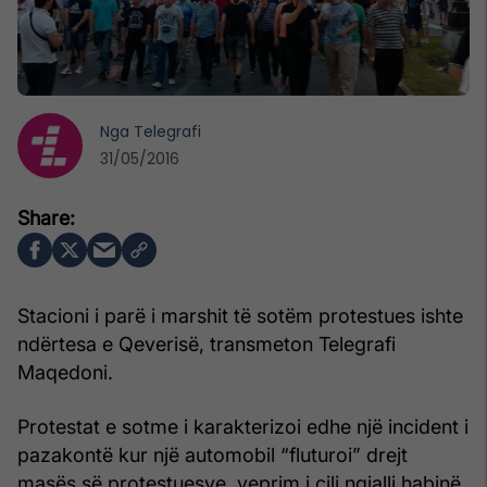
Nga
Telegrafi
31/05/2016
Stacioni i parë i marshit të sotëm protestues ishte
ndërtesa e Qeverisë, transmeton Telegrafi
Maqedoni.
Protestat e sotme i karakterizoi edhe një incident i
pazakontë kur një automobil “fluturoi” drejt
masës së protestuesve, veprim i cili ngjalli habinë