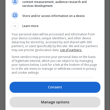
content measurement, audience research and
services development
Store and/or access information on a device
Learn more
Revolucioni Laraman Maqedoni
Protestat Në Maqedoni
Your personal data will be processed and information from
your device (cookies, unique identifiers, and other device
data) may be stored by, accessed by and shared with 369
partners, or used specifically by this site. We and our partners
may use precise geolocation data.
List of partners.
Some vendors may process your personal data on the basis
of legitimate interest, which you can object to by managing
your options below. Look for a link at the bottom of this page
or in the site menu to manage or withdraw consent in privacy
and cookie settings.
Consent
Manage options