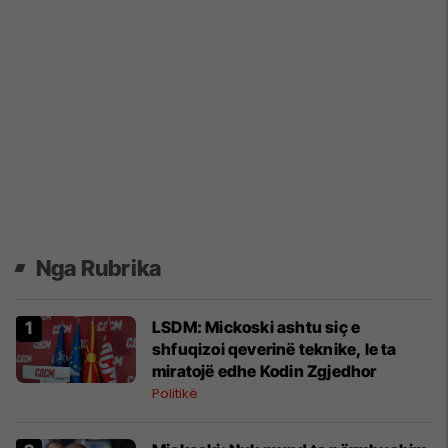
Nga Rubrika
LSDM: Mickoski ashtu siç e
shfuqizoi qeverinë teknike, le ta
miratojë edhe Kodin Zgjedhor
Politikë