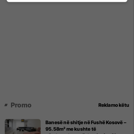
Promo
Reklamo këtu
Banesë në shitje në Fushë Kosovë –
95.58m² me kushte të