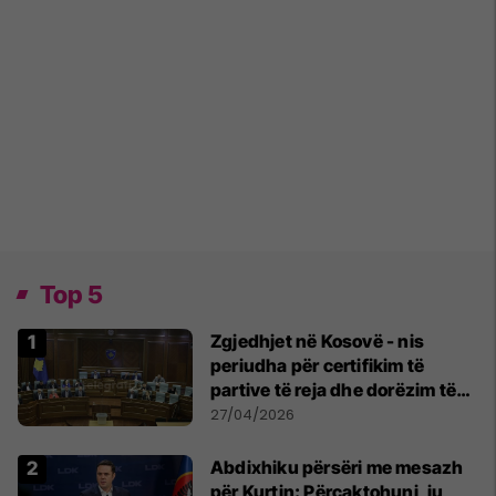
Top 5
Zgjedhjet në Kosovë - nis
periudha për certifikim të
partive të reja dhe dorëzim të
listës së kandidatëve për
27/04/2026
deputetë
Abdixhiku përsëri me mesazh
për Kurtin: Përcaktohuni, ju