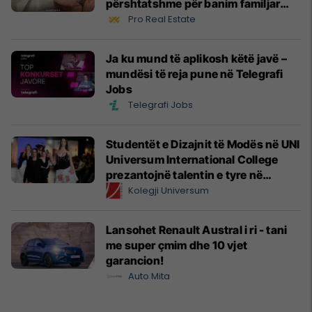
përshtatshme për banim familjar
#14531
Pro Real Estate
Ja ku mund të aplikosh këtë javë –
mundësi të reja pune në Telegrafi
Jobs
Telegrafi Jobs
Studentët e Dizajnit të Modës në UNI
Universum International College
prezantojnë talentin e tyre në
Prishtina Fashion Night
Kolegji Universum
Lansohet Renault Austral i ri - tani
me super çmim dhe 10 vjet
garancion!
Auto Mita