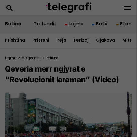
Ballina
Të fundit
Lajme
Botë
Ekono
Prishtina
Prizreni
Peja
Ferizaj
Gjakova
Mitrov
Lajme
>
Maqedoni
>
Politikë
Qeveria merr ngjyrat e
“Revolucionit laraman” (Video)