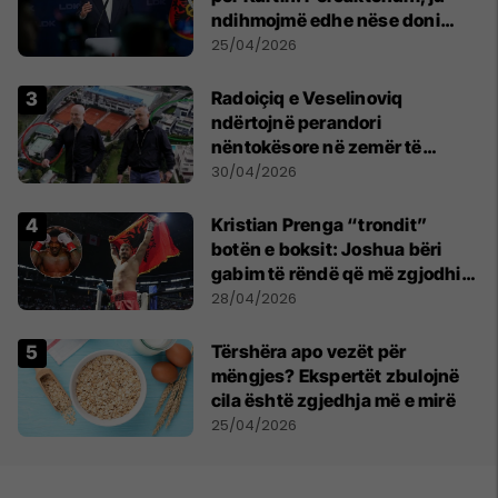
ndihmojmë edhe nëse doni
marrëveshje me PDK-në
25/04/2026
Radoiçiq e Veselinoviq
ndërtojnë perandori
nëntokësore në zemër të
Beogradit, nën vilat e tyre
30/04/2026
dyshohet se po bëjnë bunkerë
Kristian Prenga “trondit”
botën e boksit: Joshua bëri
gabim të rëndë që më zgjodhi
mua si kundërshtar
28/04/2026
Tërshëra apo vezët për
mëngjes? Ekspertët zbulojnë
cila është zgjedhja më e mirë
25/04/2026