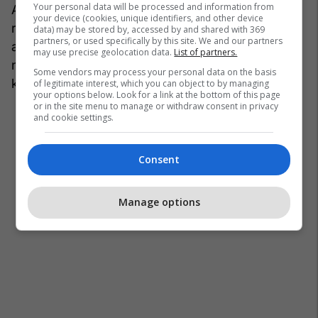
Your personal data will be processed and information from
Ai bëri të ditur se pastrimi i Liqenit Akumulues po
your device (cookies, unique identifiers, and other device
realizohet me pajisjet ekzistuese, përmes dy
data) may be stored by, accessed by and shared with 369
partners, or used specifically by this site. We and our partners
anijeve të dedikuara për këtë qëllim, por sipas tij
may use precise geolocation data.
List of partners.
ndërhyrja mbetet e kufizuar për shkak të
Some vendors may process your personal data on the basis
kushteve teknike.
of legitimate interest, which you can object to by managing
your options below. Look for a link at the bottom of this page
or in the site menu to manage or withdraw consent in privacy
and cookie settings.
Consent
Manage options