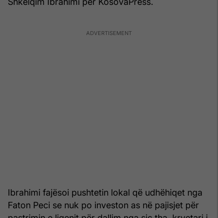
Shkëlqim Ibrahimi për KosovaPress.
Ibrahimi fajësoi pushtetin lokal që udhëhiqet nga
Faton Peci se nuk po investon as në pajisjet për
pastrimin e liqenit për dallim nga siç tha, kryetari i