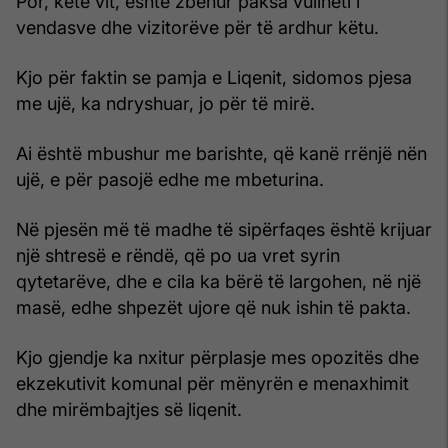
Por, këtë vit, është zbehur paksa vullneti i
vendasve dhe vizitorëve për të ardhur këtu.
Kjo për faktin se pamja e Liqenit, sidomos pjesa
me ujë, ka ndryshuar, jo për të mirë.
Ai është mbushur me barishte, që kanë rrënjë nën
ujë, e për pasojë edhe me mbeturina.
Në pjesën më të madhe të sipërfaqes është krijuar
një shtresë e rëndë, që po ua vret syrin
qytetarëve, dhe e cila ka bërë të largohen, në një
masë, edhe shpezët ujore që nuk ishin të pakta.
Kjo gjendje ka nxitur përplasje mes opozitës dhe
ekzekutivit komunal për mënyrën e menaxhimit
dhe mirëmbajtjes së liqenit.