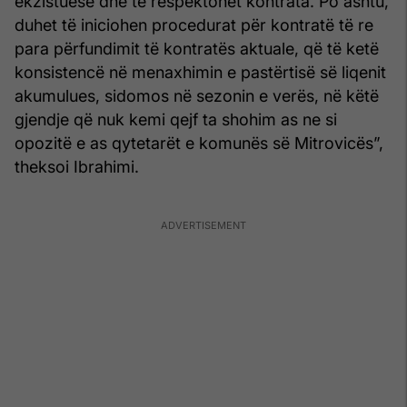
ekzistuese dhe të respektohet kontrata. Po ashtu,
duhet të iniciohen procedurat për kontratë të re
para përfundimit të kontratës aktuale, që të ketë
konsistencë në menaxhimin e pastërtisë së liqenit
akumulues, sidomos në sezonin e verës, në këtë
gjendje që nuk kemi qejf ta shohim as ne si
opozitë e as qytetarët e komunës së Mitrovicës”,
theksoi Ibrahimi.