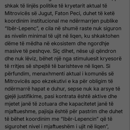
shkak të linjës politike të kryetarit aktual të
Mitrovicës së Jugut, Faton Peci, duhet të ketë
koordinim institucional me ndërmarrjen publike
“Ibër-Lepenc”, e cila në shumë raste nuk siguron
as nivelin minimal të ujit në liqen, ku shkaktohen
dëme të mëdha në ekosistem dhe ngordhje
masive të peshqve. Siç dihet, nëse uji qëndron
dhe nuk lëviz, bëhet një nga stimuluesit kryesorë
të rritjes së shpejtë të barishteve në liqen. Si
përfundim, menaxhmenti aktual i komunës së
Mitrovicës apo ekzekutivi e ka për obligim të
ndërmarrë hapat e duhur, sepse nuk ka arsye të
gjejë justifikime, pasi kontrata është aktive dhe
mjetet janë të zotuara dhe kapacitetet janë të
mjaftueshme, pajisja është për pastrim dhe duhet
të bëhet koordinim me “Ibër-Lepencin” që të
sigurohet nivel i mjaftueshëm i ujit në liqen”,