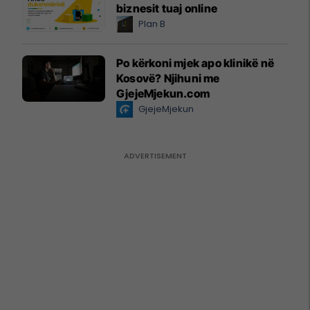
biznesit tuaj online
Plan B
Po kërkoni mjek apo klinikë në
Kosovë? Njihuni me
GjejeMjekun.com
GjejeMjekun