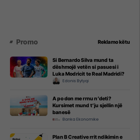
Promo
Reklamo këtu
Si Bernardo Silva mund ta
dëshmojë vetën si pasuesi i
Luka Modricit te Real Madridi?
Edonis Bytyqi
A po don me rrnu n’deti?
Kursimet mund t’ju sjellin një
banesë
Banka Ekonomike
Plan B Creative rrit ndikimin e