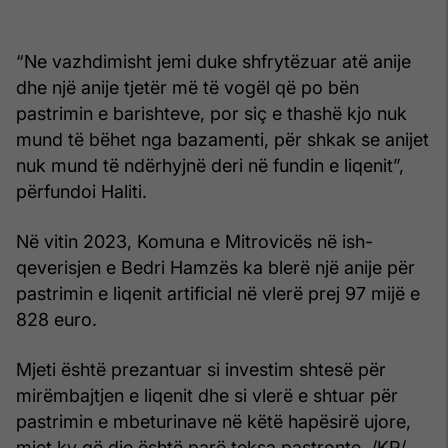
“Ne vazhdimisht jemi duke shfrytëzuar atë anije
dhe një anije tjetër më të vogël që po bën
pastrimin e barishteve, por siç e thashë kjo nuk
mund të bëhet nga bazamenti, për shkak se anijet
nuk mund të ndërhyjnë deri në fundin e liqenit”,
përfundoi Haliti.
Në vitin 2023, Komuna e Mitrovicës në ish-
qeverisjen e Bedri Hamzës ka blerë një anije për
pastrimin e liqenit artificial në vlerë prej 97 mijë e
828 euro.
Mjeti është prezantuar si investim shtesë për
mirëmbajtjen e liqenit dhe si vlerë e shtuar për
pastrimin e mbeturinave në këtë hapësirë ujore,
mjet ky që dje është parë teksa pastronte. /KP/