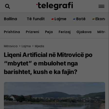
Ballina
Të fundit
Lajme
Botë
Ekono
Prishtina
Prizreni
Peja
Ferizaj
Gjakova
Mitrov
Mitrovica
>
Lajme
>
Mjedis
​Liqeni Artificial në Mitrovicë po
“mbytet” e mbulohet nga
barishtet, kush e ka fajin?