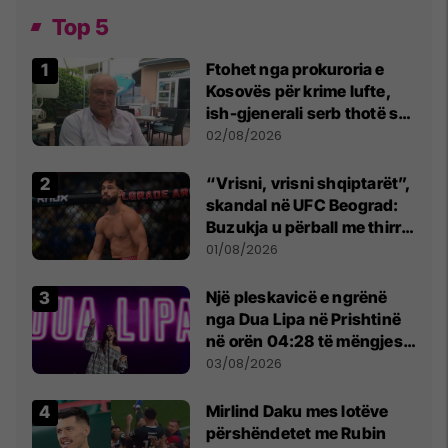
Top 5
Ftohet nga prokuroria e
Kosovës për krime lufte,
ish-gjenerali serb thotë se
dikush e tradhtoi në
02/08/2026
Beograd
“Vrisni, vrisni shqiptarët”,
skandal në UFC Beograd:
Buzukja u përball me thirrje
anti-shqiptare nga
01/08/2026
tribunat
Një pleskavicë e ngrënë
nga Dua Lipa në Prishtinë
në orën 04:28 të mëngjesit
- dhe bota digjitale serbe
03/08/2026
shpall gjendjen e luftës
Mirlind Daku mes lotëve
përshëndetet me Rubin