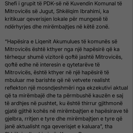
Shefi i grupit të PDK-së në Kuvendin Komunal të
Mitrovicës së Jugut, Shkëlqim Ibrahimi, ka
kritikuar qeverisjen lokale për mungesë të
ndërhyrjes dhe mirëmbajtjes në këtë zonë.
“Hapësira e Liqenit Akumulues të komunës së
Mitrovicës është kthyer nga një hapësirë që ka
tërhequr shumë vizitorë qoftë jashtë Mitrovicës,
qoftë edhe në interesin e qytetarëve të
Mitrovicës, është kthyer në një hapësirë të
mbuluar me barishte që në vetvete realisht
reflekton një mosndjeshmëri nga ekzekutivi aktual
që ta mirëmbajë dhe ta përmbushë kauzën e saj
të ardhjes në pushtet, ku është thirrur gjithmonë
gjatë gjithë kohës në mirëmbajtjen e hapësirave të
gjelbra, rritjen e tyre dhe mirëmbajtjen e tyre që
janë aktualisht nga qeverisjet e kaluara”, tha