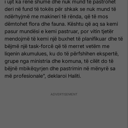
i ujit ka rënë shumë dhe nuk mund të pastrohet
deri në fund të tokës për shkak se nuk mund të
ndërhyjmë me makineri të rënda, që të mos
dëmtohet flora dhe fauna. Kështu që aq sa kemi
pasur mundësi e kemi pastruar, por vitin tjetër
mendojmë të kemi një buxhet të planifikuar dhe të
bëjmë një task-forcë që të merret vetëm me
liqenin akumulues, ku do të përfshihen ekspertë,
grupe nga ministria dhe komuna, të cilët do të
bëjnë mbikëqyrjen dhe pastrimin në mënyrë sa
më profesionale”, deklaroi Haliti.