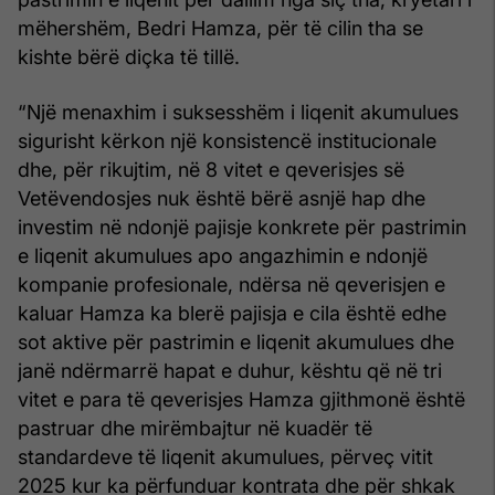
mëhershëm, Bedri Hamza, për të cilin tha se
kishte bërë diçka të tillë.
“Një menaxhim i suksesshëm i liqenit akumulues
sigurisht kërkon një konsistencë institucionale
dhe, për rikujtim, në 8 vitet e qeverisjes së
Vetëvendosjes nuk është bërë asnjë hap dhe
investim në ndonjë pajisje konkrete për pastrimin
e liqenit akumulues apo angazhimin e ndonjë
kompanie profesionale, ndërsa në qeverisjen e
kaluar Hamza ka blerë pajisja e cila është edhe
sot aktive për pastrimin e liqenit akumulues dhe
janë ndërmarrë hapat e duhur, kështu që në tri
vitet e para të qeverisjes Hamza gjithmonë është
pastruar dhe mirëmbajtur në kuadër të
standardeve të liqenit akumulues, përveç vitit
2025 kur ka përfunduar kontrata dhe për shkak