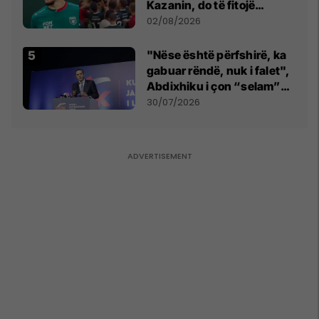
Kazanin, do të fitojë
miliona te Spartak Moska
02/08/2026
"Nëse është përfshirë, ka
gabuar rëndë, nuk i falet",
Abdixhiku i çon “selam”
Përparim Ramës
30/07/2026