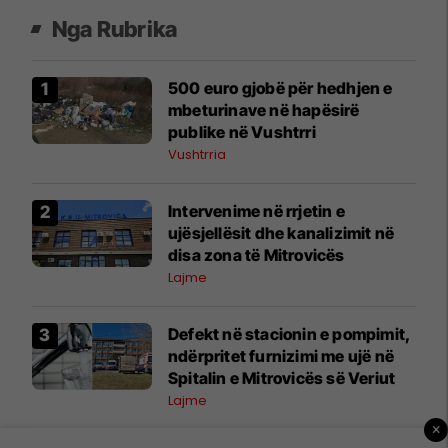
Nga Rubrika
500 euro gjobë për hedhjen e
mbeturinave në hapësirë
publike në Vushtrri
Vushtrria
Intervenime në rrjetin e
ujësjellësit dhe kanalizimit në
disa zona të Mitrovicës
Lajme
Defekt në stacionin e pompimit,
ndërpritet furnizimi me ujë në
Spitalin e Mitrovicës së Veriut
Lajme
×