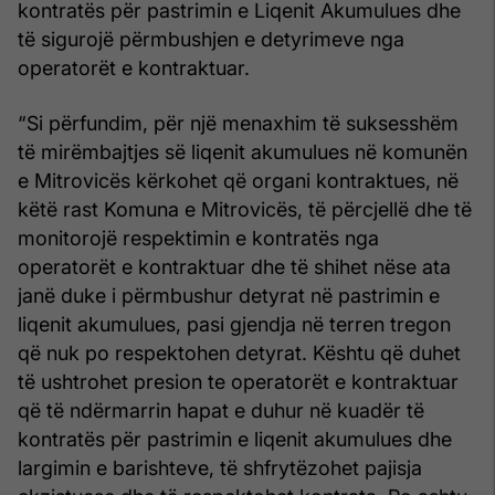
kontratës për pastrimin e Liqenit Akumulues dhe
të sigurojë përmbushjen e detyrimeve nga
operatorët e kontraktuar.
“Si përfundim, për një menaxhim të suksesshëm
të mirëmbajtjes së liqenit akumulues në komunën
e Mitrovicës kërkohet që organi kontraktues, në
këtë rast Komuna e Mitrovicës, të përcjellë dhe të
monitorojë respektimin e kontratës nga
operatorët e kontraktuar dhe të shihet nëse ata
janë duke i përmbushur detyrat në pastrimin e
liqenit akumulues, pasi gjendja në terren tregon
që nuk po respektohen detyrat. Kështu që duhet
të ushtrohet presion te operatorët e kontraktuar
që të ndërmarrin hapat e duhur në kuadër të
kontratës për pastrimin e liqenit akumulues dhe
largimin e barishteve, të shfrytëzohet pajisja