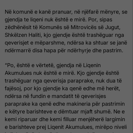
Në komunë e kanë pranuar, në njëfarë mënyre, se
gjendja te liqeni nuk është e mirë. Por, sipas
zëdhënësit të Komunës së Mitrovicës së Jugut,
Shkëlzen Haliti, kjo gjendje është trashëguar nga
qeverisjet e mëparshme, ndërsa ka shtuar se janë
ndërmarrë disa hapa për ndërhyrje dhe pastrim.
“Po, është e vërtetë, gjendja në Liqenin
Akumulues nuk është e mirë. Kjo gjendje është
trashëguar nga qeverisja paraprake, nuk dua të
fajësoj, por kjo gjendje ka qenë edhe më herët,
ndërsa në fundin e mandatit të qeverisjes
paraprake ka qenë edhe makineria për pastrimin
e këtyre barishteve e dëmtuar mjaft shumë. Ne e
kemi riparuar dhe kemi filluar menjëherë largimin
e barishteve prej Liqenit Akumulues, mirëpo niveli