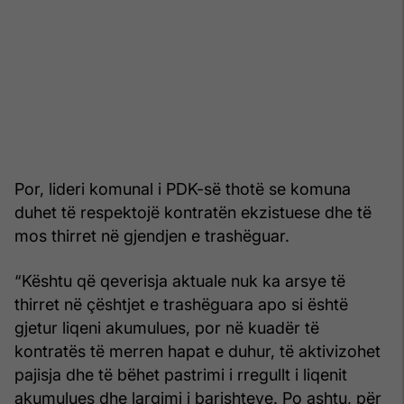
Por, lideri komunal i PDK-së thotë se komuna
duhet të respektojë kontratën ekzistuese dhe të
mos thirret në gjendjen e trashëguar.
“Kështu që qeverisja aktuale nuk ka arsye të
thirret në çështjet e trashëguara apo si është
gjetur liqeni akumulues, por në kuadër të
kontratës të merren hapat e duhur, të aktivizohet
pajisja dhe të bëhet pastrimi i rregullt i liqenit
akumulues dhe largimi i barishteve. Po ashtu, për