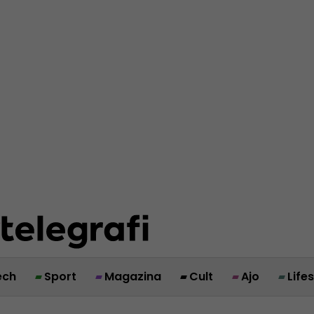
ech
Sport
Magazina
Cult
Ajo
Life