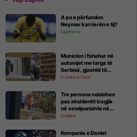
A po e përfundon
Neymar karrierën e tij?
Ligat tjera
Municion i fshehur në
automjet me targa të
Serbisë, gjashtë të
arrestuar në Prishtinë
Kronika e Zezë
Tre persona ndalohen
pas aksidentit tragjik
në vendpunishte në
Prishtinë, Prokuroria
Drejtësi
nis hetimet
Kompania e Daniel