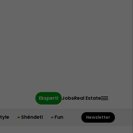
Eksperti
Jobs
Real Estate
style
Shëndeti
Fun
Newsletter