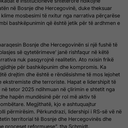
lokadat e institucioneve shtetërore ndikojnë
atën në Bosnje dhe Hercegovinë, duke theksuar
 klime mosbesimi të nxitur nga narrativa përçarëse
bi bashkëpunimin që është jetik për të ardhmen e
paraqesin Bosnje dhe Hercegovinën si një fushë të
lasjes së qytetërimeve’ janë rishfaqur në këtë
rativa nuk pasqyrojnë realitetin. Ato nxisin frikë
zgjidhje për bashkëpunim dhe kompromis. Ka
të drejtim dhe është e rëndësishme të mos lejohet
 ekstremiste dhe terroriste. Hapat e lidershipit të
në tetor 2025 ndihmuan në çlirimin e shtetit nga
 dhe hapën mundësinë për rol më aktiv të
ombëtare. Megjithatë, kjo e ashtuquajtur
olli përmirësim. Përkundrazi, lidershipi i RS-së vë në
itetin territorial të Bosnje dhe Hercegovinës dhe
he proceset reformuese”, tha Schmidt.