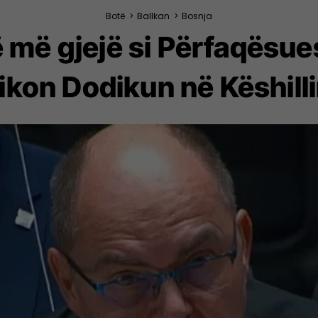
Botë
>
Ballkan
>
Bosnja
 më gjejë si Përfaqësues
ikon Dodikun në Këshilli