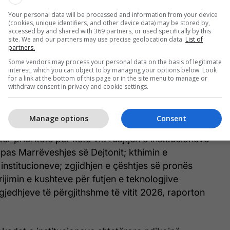
lin përmbushjen e obligimeve për të cilat janë
Your personal data will be processed and information from your device
(cookies, unique identifiers, and other device data) may be stored by,
accessed by and shared with 369 partners, or used specifically by this
site. We and our partners may use precise geolocation data.
List of
partners.
Some vendors may process your personal data on the basis of legitimate
Pas presionit amerikan, jep dorëheqje
interest, which you can object to by managing your options below. Look
Përfaqësuesi i Lartë i bashkësisë
for a link at the bottom of this page or in the site menu to manage or
withdraw consent in privacy and cookie settings.
ndërkombëtare në BeH, Christian Schmidt
Manage options
Consent
r prioritete për këtë vit: ruajtjen e institucioneve
sipas Marrëveshjes së Dejtonit; kthimin e
ë institucioneve; zgjidhjen e çështjes së pronës
rijimin e kushteve për futjen e teknologjive
jedhjeve të përgjithshme të vitit 2026, raporton