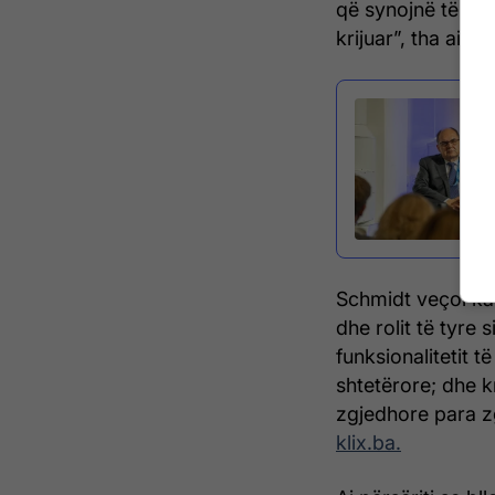
që synojnë të nda
krijuar”, tha ai.
Schmidt veçoi katë
dhe rolit të tyre 
funksionalitetit t
shtetërore; dhe k
zgjedhore para zg
klix.ba.