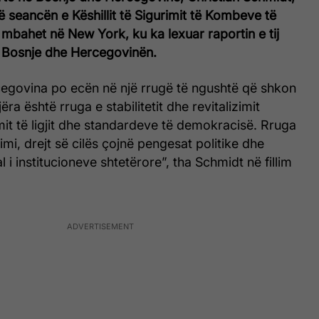
ë seancën e Këshillit të Sigurimit të Kombeve të
mbahet në New York, ku ka lexuar raportin e tij
 Bosnje dhe Hercegovinën.
egovina po ecën në një rrugë të ngushtë që shkon
ëra është rruga e stabilitetit dhe revitalizimit
it të ligjit dhe standardeve të demokracisë. Rruga
imi, drejt së cilës çojnë pengesat politike dhe
 i institucioneve shtetërore”, tha Schmidt në fillim