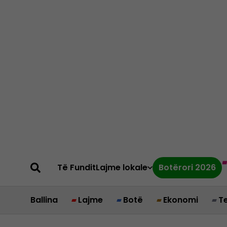
Të Fundit
Lajme lokale
Botërori 2026
Ballina
Lajme
Botë
Ekonomi
T