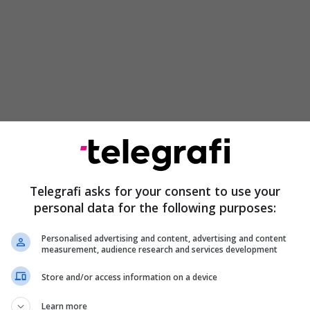
ata e sigurisë është stabile, por ende ekzistojnë
erësoi misionin e EUFOR/Althea për punën në
sigurinë në Bosnje dhe Hercegovinë, por dha edhe
Telegrafi asks for your consent to use your
personal data for the following purposes:
shtë shëndet institucional. Edhe pse nuk ka krizë të
Personalised advertising and content, advertising and content
 ekziston një krizë e funksionimit të institucioneve
measurement, audience research and services development
ë politike. Kjo ndikon në qeverisjen e shtetit,
Store and/or access information on a device
mik dhe jetën e qytetarëve. Janë shqetësuese
 minuar institucionet shtetërore përmes bllokadave
Learn more