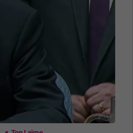
Top Lajme