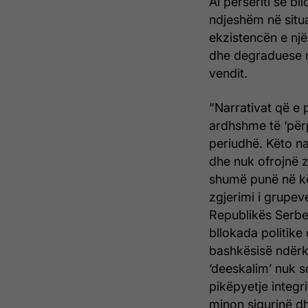
Ai përsëriti se bl
ndjeshëm në situ
ekzistencën e një
dhe degraduese m
vendit.
“Narrativat që e 
ardhshme të ‘përp
periudhë. Këto nar
dhe nuk ofrojnë 
shumë punë në kë
zgjerimi i grupeve
Republikës Serbe 
bllokada politike
bashkësisë ndërk
‘deeskalim’ nuk s
pikëpyetje integr
minon sigurinë d