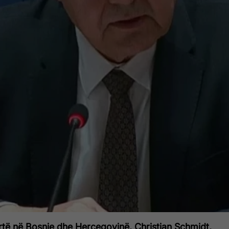
rtë në Bosnje dhe Hercegovinë, Christian Schmidt,