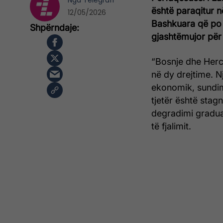
Nga
Telegrafi
është paraqitur n
12/05/2026
Bashkuara që po 
gjashtëmujor për
“Bosnje dhe Herc
në dy drejtime. Nj
ekonomik, sundim
tjetër është stagn
degradimi gradual
të fjalimit.