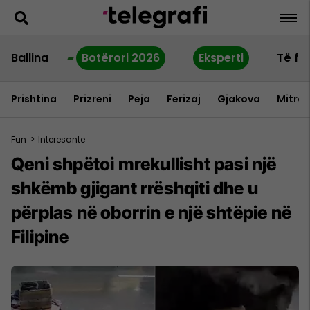
Ballina
Botërori 2026
Eksperti
Të fu
Prishtina
Prizreni
Peja
Ferizaj
Gjakova
Mitrov
Fun
>
Interesante
Qeni shpëtoi mrekullisht pasi një
shkëmb gjigant rrëshqiti dhe u
përplas në oborrin e një shtëpie në
Filipine