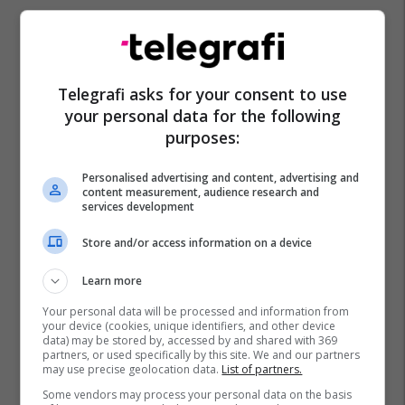
Telegrafi asks for your consent to use
your personal data for the following
purposes:
Personalised advertising and content, advertising and
content measurement, audience research and
Filipine
Shkëmbi
Qeni
services development
Store and/or access information on a device
Learn more
Your personal data will be processed and information from
your device (cookies, unique identifiers, and other device
data) may be stored by, accessed by and shared with 369
partners, or used specifically by this site. We and our partners
may use precise geolocation data.
List of partners.
Some vendors may process your personal data on the basis