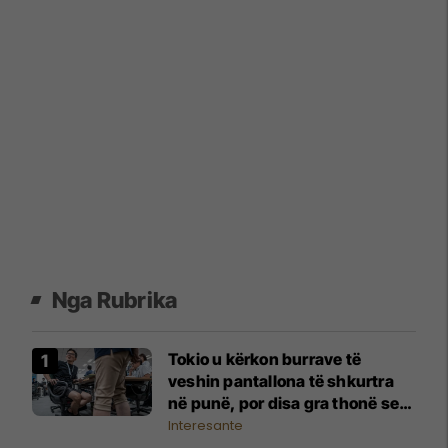
Nga Rubrika
Tokio u kërkon burrave të
veshin pantallona të shkurtra
në punë, por disa gra thonë se
është 'ngacmim nga qimet e
Interesante
këmbëve'