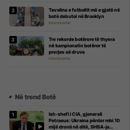
Tavolina e futbollit më e gjatë në
botë debutoi në Brooklyn
Interesante
Tre rekorde botërore të thyera
në kampionatin botëror të
prerjes së druve
Interesante
Në trend Botë
Ish-shefi i CIA, gjenerali
Petraeus: Ukraina përdor mbi 10
mijë dronë në ditë, SHBA-ja