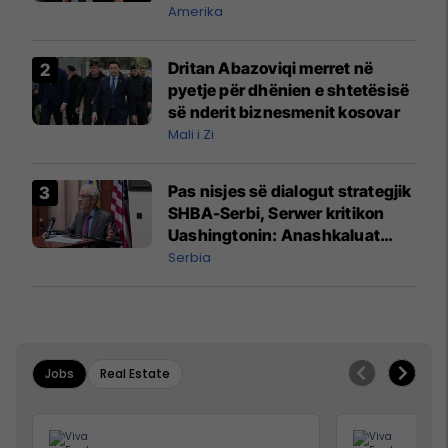
mbetet shumë prapa në
Amerika
prodhim
Dritan Abazoviqi merret në
pyetje për dhënien e shtetësisë
së nderit biznesmenit kosovar
Mali i Zi
Pas nisjes së dialogut strategjik
SHBA-Serbi, Serwer kritikon
Uashingtonin: Anashkaluat
Banjskën, sulmin ndaj KFOR-it
Serbia
dhe rrëmbimin e Policëve të
Kosovës
Jobs
Real Estate