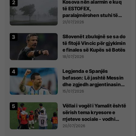
Kosova nën alarmin e kuq
të ESTOFEX,
paralajmërohen stuhi të
fuqishme me breshër dhe
21/07/2026
erëra të forta
Sllovenët zbulojnë se sa do
të fitojë Vincic për gjykimin
e finales së Kupës së Botës
18/07/2026
Legjenda e Spanjës
befason: Lë jashtë Messin
dhe zgjedh argjentinasin
më të mirë në botë
15/07/2026
Vëllai i vogël i Yamalit është
sërish tema kryesore e
rrjeteve sociale - vodhi
vëmendjen pas finales së
20/07/2026
Kupës së Botës