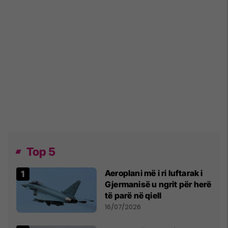
Top 5
Aeroplani më i ri luftarak i
Gjermanisë u ngrit për herë
të parë në qiell
16/07/2026