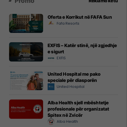
Promo
Reklamo këtu
Oferta e Korrikut në FAFA Sun
Fafa Resorts
EXFIS – Katër stinë, një zgjedhje
e sigurt
EXFIS
United Hospital me pako
speciale për diasporën
United Hospital
Alba Health sjell mbështetje
profesionale për organizatat
Spitex në Zvicër
Alba Health