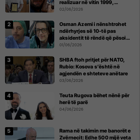
realizuar në vitin 1999,
pensionohet Xajë Mustafa
02/06/2026
Osman Azemi i nënshtrohet
ndërhyrjes së 10-të pas
aksidentit të rëndë që pësoi
vitin e kaluar
01/06/2026
SHBA ftoh pritjet për NATO,
Rubio: Kosova s’është në
agjendën e shteteve anëtare
03/06/2026
Teuta Rugova bëhet nënë për
herë të parë
04/06/2026
Rama në takimin me banorët e
Zvërnecit: Edhe 500 mijë veta