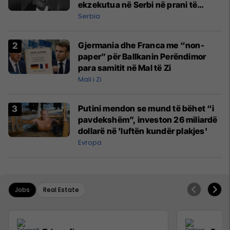
ekzekutua në Serbi në prani të
shefit të policisë
Serbia
Gjermania dhe Franca me “non-
paper” për Ballkanin Perëndimor
para samitit në Mal të Zi
Mali i Zi
Putini mendon se mund të bëhet “i
pavdekshëm”, investon 26 miliardë
dollarë në 'luftën kundër plakjes'
Evropa
Jobs
Real Estate