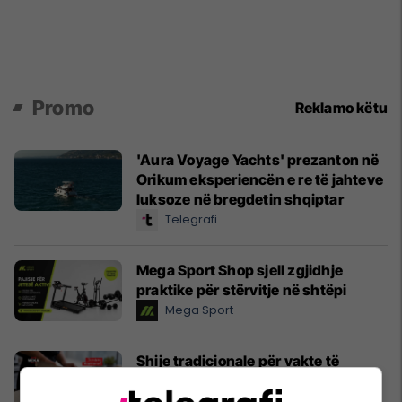
Promo
Reklamo këtu
'Aura Voyage Yachts' prezanton në
Orikum eksperiencën e re të jahteve
luksoze në bregdetin shqiptar
Telegrafi
Mega Sport Shop sjell zgjidhje
praktike për stërvitje në shtëpi
Mega Sport
Shije tradicionale për vakte të
përditshme me suxhukun MEKA
MEKA HALAL FOOD