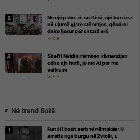
Në një palestër në Kinë, një burrë ra
në gjumë gjatë stërvitjes, qëndroi
duke fjetur për shtatë orë
Virale
Shefi i Nvidia rrëmben vëmendjen
edhe një herë, jo me Al por me
vallëzim
Virale
Në trend Botë
Fundi i bosit serb të nëntokës: U
arratis nga burgu në Zvicër, u