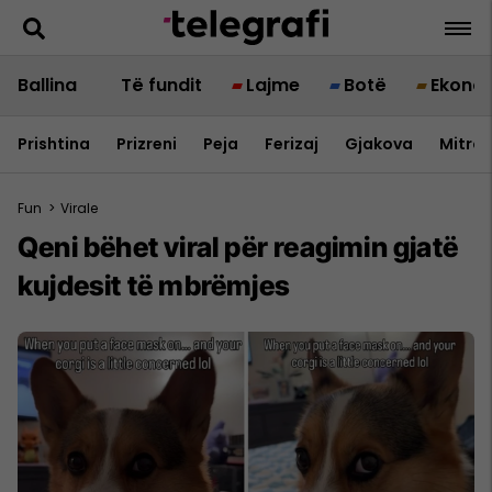
Ballina
Të fundit
Lajme
Botë
Ekono
Prishtina
Prizreni
Peja
Ferizaj
Gjakova
Mitrov
Fun
>
Virale
Qeni bëhet viral për reagimin gjatë
kujdesit të mbrëmjes