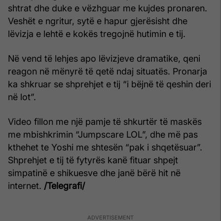
shtrat dhe duke e vëzhguar me kujdes pronaren.
Veshët e ngritur, sytë e hapur gjerësisht dhe
lëvizja e lehtë e kokës tregojnë hutimin e tij.
Në vend të lehjes apo lëvizjeve dramatike, qeni
reagon në mënyrë të qetë ndaj situatës. Pronarja
ka shkruar se shprehjet e tij “i bëjnë të qeshin deri
në lot”.
Video fillon me një pamje të shkurtër të maskës
me mbishkrimin “Jumpscare LOL”, dhe më pas
kthehet te Yoshi me shtesën “pak i shqetësuar”.
Shprehjet e tij të fytyrës kanë fituar shpejt
simpatinë e shikuesve dhe janë bërë hit në
internet.
/Telegrafi/