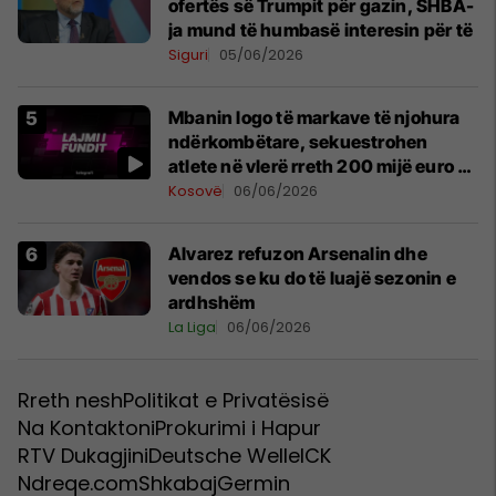
ofertës së Trumpit për gazin, SHBA-
ja mund të humbasë interesin për të
Siguri
05/06/2026
Mbanin logo të markave të njohura
ndërkombëtare, sekuestrohen
atlete në vlerë rreth 200 mijë euro –
pamje
Kosovë
06/06/2026
Alvarez refuzon Arsenalin dhe
vendos se ku do të luajë sezonin e
ardhshëm
La Liga
06/06/2026
Rreth nesh
Politikat e Privatësisë
Na Kontaktoni
Prokurimi i Hapur
RTV Dukagjini
Deutsche Welle
ICK
Ndreqe.com
Shkabaj
Germin