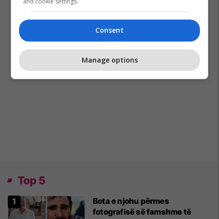
and cookie settings.
Consent
Manage options
Top 5
Bota e njohu përmes
fotografisë së famshme të