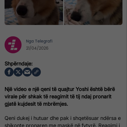
Nga
Telegrafi
21/04/2026
Një video e një qeni të quajtur Yoshi është bërë
virale për shkak të reagimit të tij ndaj pronarit
gjatë kujdesit të mbrëmjes.
Qeni dukej i hutuar dhe pak i shqetësuar ndërsa e
shikonte pronaren me maskë në fytyrë. Reagimi i