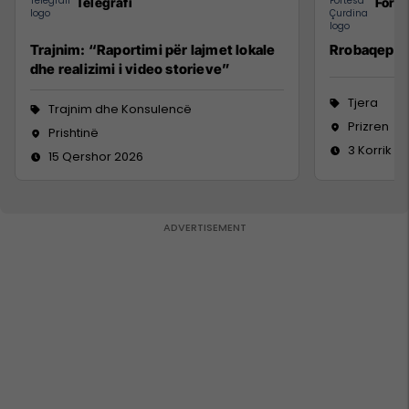
Telegrafi
Forte
Trajnim: “Raportimi për lajmet lokale
Rrobaqepëse
dhe realizimi i video storieve”
Tjera
Trajnim dhe Konsulencë
Prizren
Prishtinë
3 Korrik 2
15 Qershor 2026