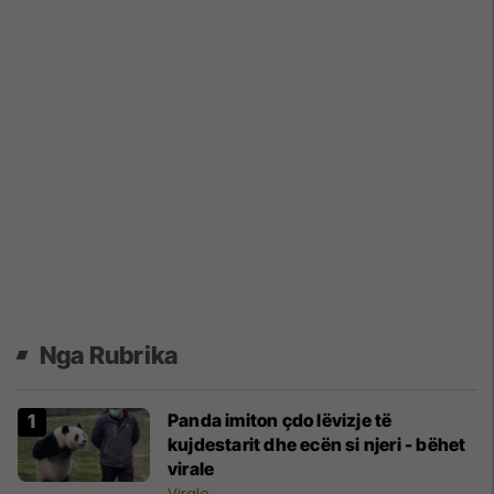
Nga Rubrika
Panda imiton çdo lëvizje të
kujdestarit dhe ecën si njeri - bëhet
virale
Virale