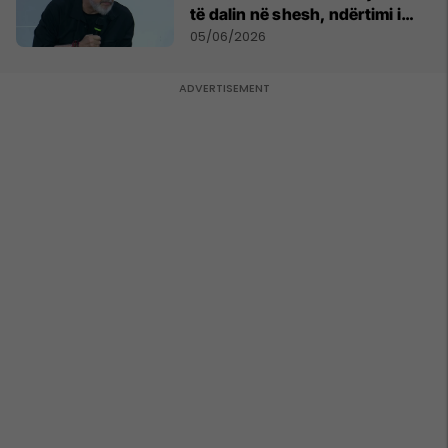
të dalin në shesh, ndërtimi i
resortit nuk anulohet
05/06/2026