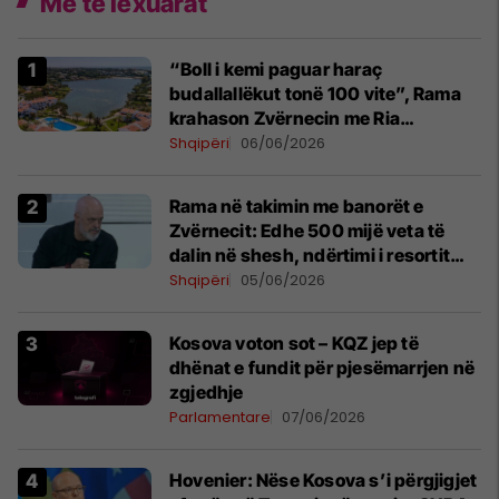
Më të lexuarat
“Boll i kemi paguar haraç
budallallëkut tonë 100 vite”, Rama
krahason Zvërnecin me Ria
Formosa-n në Portugali: Natyra dhe
Shqipëri
06/06/2026
zhvillimi mund të ecin së bashku
Rama në takimin me banorët e
Zvërnecit: Edhe 500 mijë veta të
dalin në shesh, ndërtimi i resortit
nuk anulohet
Shqipëri
05/06/2026
Kosova voton sot – KQZ jep të
dhënat e fundit për pjesëmarrjen në
zgjedhje
Parlamentare
07/06/2026
Hovenier: Nëse Kosova s’i përgjigjet