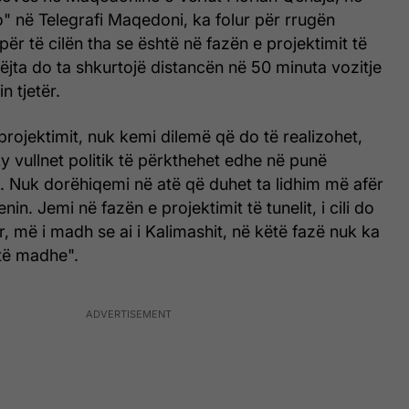
" në Telegrafi Maqedoni, ka folur për rrugën
për të cilën tha se është në fazën e projektimit të
njëjta do ta shkurtojë distancën në 50 minuta vozitje
n tjetër.
projektimit, nuk kemi dilemë që do të realizohet,
 vullnet politik të përkthehet edhe në punë
. Nuk dorëhiqemi në atë që duhet ta lidhim më afër
in. Jemi në fazën e projektimit të tunelit, i cili do
r, më i madh se ai i Kalimashit, në këtë fazë nuk ka
të madhe".