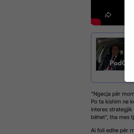
"Ngecja për mome
Po ta kishim ne 
interes strategji
bëhet”, tha mes 
Ai foli edhe për 