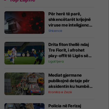
Për herë të parë,
shkencëtarët krijojnë
viruse me inteligjencë
artificiale
Shkencë
Drita fiton thellë ndaj
Tre Fiorit, i afrohet
play-offit të Ligës së
Konferencës
Ligat tjera
Mediat gjermane
publikojnë detaje për
aksidentin ku humbën
jetën tre mërgimtarë
Kronika e Zezë
nga Komogllava e
Ferizajt
Policia në Ferizaj