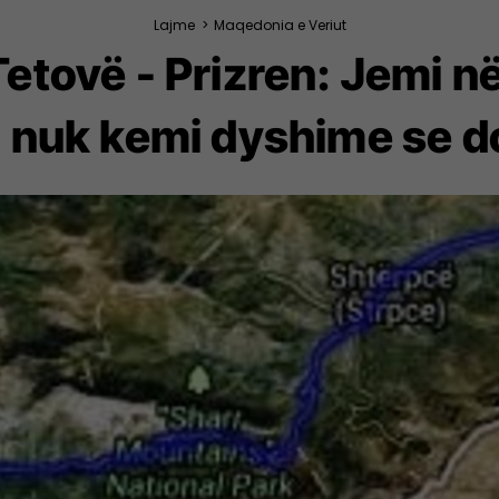
Lajme
>
Maqedonia e Veriut
etovë - Prizren: Jemi në
t, nuk kemi dyshime se d