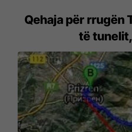
Qehaja për rrugën T
të tuneli