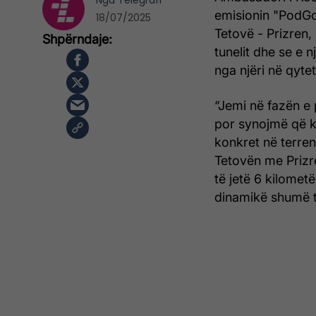
Nga
Telegrafi
emisionin "PodGo
18/07/2025
Tetovë - Prizren, 
tunelit dhe se e 
nga njëri në qyteti
“Jemi në fazën e 
por synojmë që ky
konkret në terren
Tetovën me Prizren
të jetë 6 kilometë
dinamikë shumë 