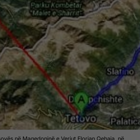
ovës në Maqedoninë e Veriut Florian Qehaja, në