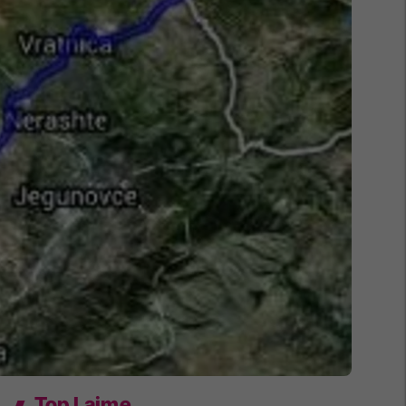
Top Lajme