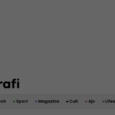
ech
Sport
Magazina
Cult
Ajo
Life