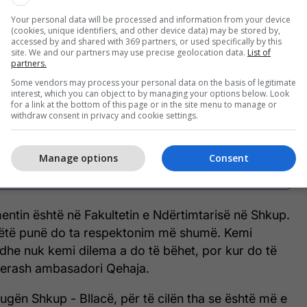
Your personal data will be processed and information from your device
(cookies, unique identifiers, and other device data) may be stored by,
accessed by and shared with 369 partners, or used specifically by this
site. We and our partners may use precise geolocation data.
List of
partners.
Some vendors may process your personal data on the basis of legitimate
interest, which you can object to by managing your options below. Look
for a link at the bottom of this page or in the site menu to manage or
Ambasadori Florian Qehaja në
withdraw consent in privacy and cookie settings.
PodGo, flet për marrëdhëniet
Kosovë - Maqedoni,
Manage options
Consent
bashkëpunimin me Qeverinë, si
dhe rrugën Tetovë - Prizren
ntin është në Fakultetin e Ndërtimtarisë në Shkup.
këtë punë do ta respektonim më shumë. Kemi
k dhe nuk kemi dilema a do të bëhet, por kur do të
tjerash ambasadori Qehaja.
rrugën Shkup - Bllacë, për të cilën tha se është më e