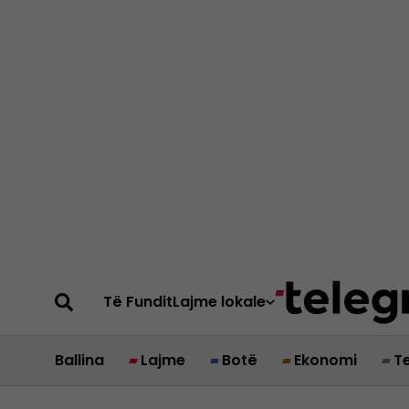
Të Fundit
Lajme lokale
Ballina
Lajme
Botë
Ekonomi
T