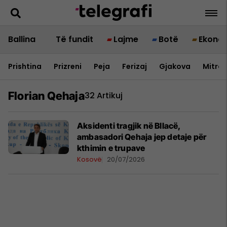
Ballina
Të fundit
Lajme
Botë
Ekono
Prishtina
Prizreni
Peja
Ferizaj
Gjakova
Mitrov
Florian Qehaja
32 Artikuj
Aksidenti tragjik në Bllacë,
ambasadori Qehaja jep detaje për
kthimin e trupave
Kosovë
20/07/2026