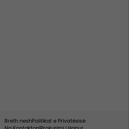
Rreth nesh
Politikat e Privatësisë
Na Kontaktoni
Prokurimi i Hapur