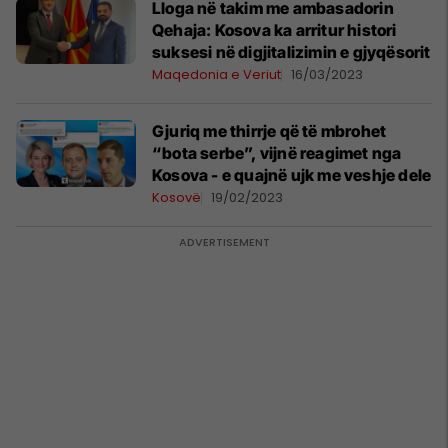
Lloga në takim me ambasadorin
Qehaja: Kosova ka arritur histori
suksesi në digjitalizimin e gjyqësorit
Maqedonia e Veriut
16/03/2023
Gjuriq me thirrje që të mbrohet
“bota serbe”, vijnë reagimet nga
Kosova - e quajnë ujk me veshje dele
Kosovë
19/02/2023