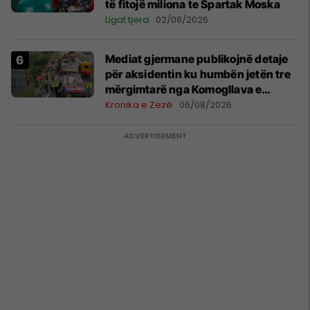
të fitojë miliona te Spartak Moska
Ligat tjera
02/08/2026
Mediat gjermane publikojnë detaje
për aksidentin ku humbën jetën tre
mërgimtarë nga Komogllava e
Ferizajt
Kronika e Zezë
06/08/2026