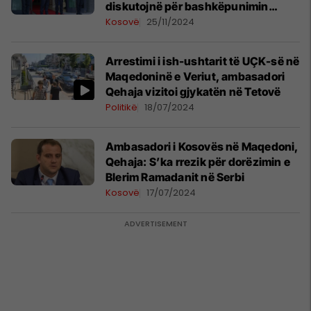
diskutojnë për bashkëpunimin
legjislativ dhe ekonomik
Kosovë
25/11/2024
Arrestimi i ish-ushtarit të UÇK-së në
Maqedoninë e Veriut, ambasadori
Qehaja vizitoi gjykatën në Tetovë
Politikë
18/07/2024
Ambasadori i Kosovës në Maqedoni,
Qehaja: S’ka rrezik për dorëzimin e
Blerim Ramadanit në Serbi
Kosovë
17/07/2024