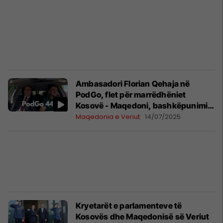
Ambasadori Florian Qehaja në
PodGo, flet për marrëdhëniet
Kosovë - Maqedoni, bashkëpunimin
me Qeverinë, si dhe rrugën Tetovë -
Maqedonia e Veriut
14/07/2025
Prizren
Kryetarët e parlamenteve të
Kosovës dhe Maqedonisë së Veriut