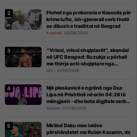
Ftohet nga prokuroria e Kosovës për
krime lufte, ish-gjenerali serb thotë
se dikush e tradhtoi në Beograd
Kosovë
02/08/2026
“Vrisni, vrisni shqiptarët”, skandal
në UFC Beograd: Buzukja u përball
me thirrje anti-shqiptare nga
tribunat
UFC
01/08/2026
Një pleskavicë e ngrënë nga Dua
Lipa në Prishtinë në orën 04:28 të
mëngjesit - dhe bota digjitale serbe
shpall gjendjen e luftës
Serbia
03/08/2026
Mirlind Daku mes lotëve
përshëndetet me Rubin Kazanin, do