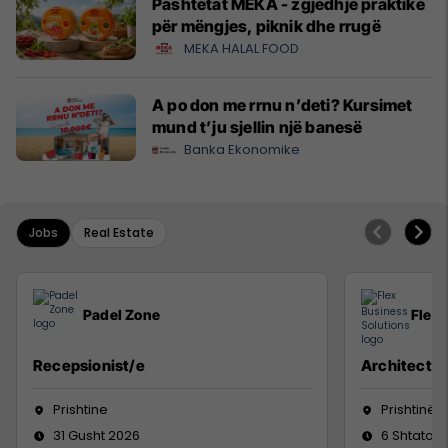
Pashtetat MEKA - zgjedhje praktike
për mëngjes, piknik dhe rrugë
MEKA HALAL FOOD
A po don me rrnu n’deti? Kursimet
mund t’ju sjellin një banesë
Banka Ekonomike
Jobs
Real Estate
Padel Zone
Flex 
Recepsionist/e
Architect
Prishtine
Prishtinë
31 Gusht 2026
6 Shtator 