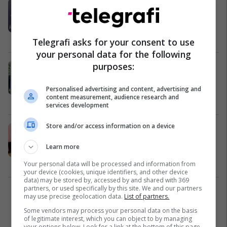
Ambasadori Qehaja reagon ndaj
deklaratave të Gjuriqit, i quan të
neveritshme dhe të rrezikshme
Kosovë
19/02/2023
Telegrafi asks for your consent to use
your personal data for the following
purposes:
RMV-ja dhe Kosova shënuan 13
vjetorin e marrëdhënieve
diplomatike
Personalised advertising and content, advertising and
content measurement, audience research and
Maqedonia e Veriut
16/10/2022
services development
Store and/or access information on a device
Taravari-Qehaja diskutuan për
bashkëpunime ekonomike dhe
Learn more
tregtare ndërmjet Maqedonisë së
Veriut dhe Kosovës
Maqedonia e Veriut
26/09/2022
Your personal data will be processed and information from
your device (cookies, unique identifiers, and other device
data) may be stored by, accessed by and shared with 369
partners, or used specifically by this site. We and our partners
1
may use precise geolocation data.
List of partners.
Some vendors may process your personal data on the basis
of legitimate interest, which you can object to by managing
your options below. Look for a link at the bottom of this page