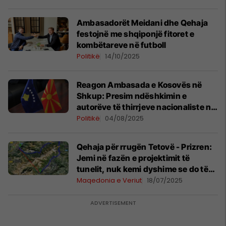
Ambasadorët Meidani dhe Qehaja
festojnë me shqiponjë fitoret e
kombëtareve në futboll
Politikë
14/10/2025
Reagon Ambasada e Kosovës në
Shkup: Presim ndëshkimin e
autorëve të thirrjeve nacionaliste në
Kumanovë
Politikë
04/08/2025
Qehaja për rrugën Tetovë - Prizren:
Jemi në fazën e projektimit të
tunelit, nuk kemi dyshime se do të
bëhet
Maqedonia e Veriut
18/07/2025