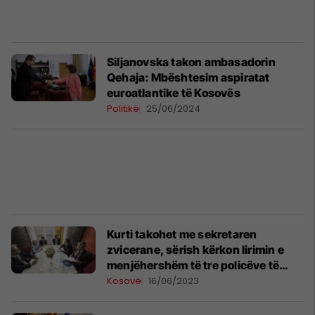
Siljanovska takon ambasadorin
Qehaja: Mbështesim aspiratat
euroatlantike të Kosovës
Politikë
25/06/2024
Kurti takohet me sekretaren
zvicerane, sërish kërkon lirimin e
menjëhershëm të tre policëve të
rrëmbyer
Kosovë
16/06/2023