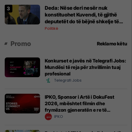
Deda: Nëse deri nesër nuk
konstituohet Kuvendi, të gjithë
deputetët do të bëjnë shkelje të
rëndë kushtetuese
Politikë
Promo
Reklamo këtu
Konkurset e javës në Telegrafi Jobs:
Mundësi të reja për zhvillimin tuaj
profesional
Telegrafi Jobs
IPKO, Sponsor i Artë i DokuFest
2026, mbështet filmin dhe
frymëzon gjeneratën e re të
krijuesve
IPKO