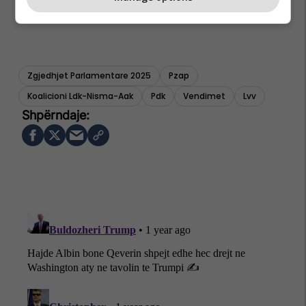
Zgjedhjet Parlamentare 2025
Pzap
Koalicioni Ldk-Nisma-Aak
Pdk
Vendimet
Lvv