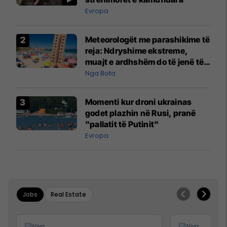
Evropa
Meteorologët me parashikime të
reja: Ndryshime ekstreme,
muajt e ardhshëm do të jenë të
pazakontë
Nga Bota
Momenti kur droni ukrainas
godet plazhin në Rusi, pranë
"pallatit të Putinit"
Evropa
Jobs
Real Estate