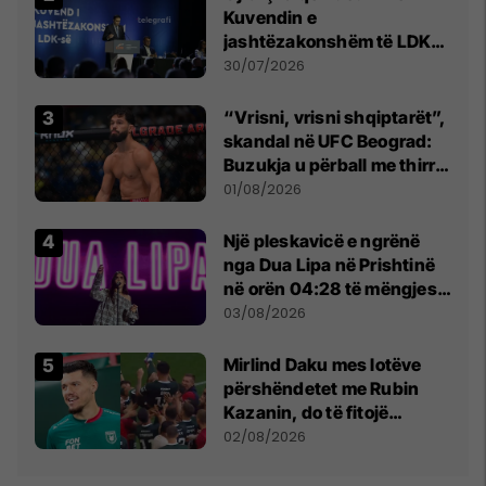
Kuvendin e
jashtëzakonshëm të LDK-
së
30/07/2026
“Vrisni, vrisni shqiptarët”,
skandal në UFC Beograd:
Buzukja u përball me thirrje
anti-shqiptare nga
01/08/2026
tribunat
Një pleskavicë e ngrënë
nga Dua Lipa në Prishtinë
në orën 04:28 të mëngjesit
- dhe bota digjitale serbe
03/08/2026
shpall gjendjen e luftës
Mirlind Daku mes lotëve
përshëndetet me Rubin
Kazanin, do të fitojë
miliona te Spartak Moska
02/08/2026