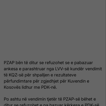
PZAP bën të ditur se refuzohet se e pabazuar
ankesa e parashtruar nga LVV-së kundër vendimit
të KQZ-së për shpalljen e rezultateve
përfundimtare për zgjedhjet për Kuvendin e
Kosovës lidhur me PDK-në.
Po ashtu në vendimin tjetër të PZAP-së bëhet e
ditur se refuzohet e pa bazuar kërkesa e PDK-së