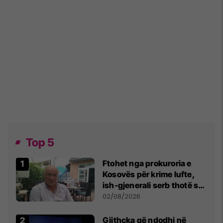
Top 5
Ftohet nga prokuroria e
Kosovës për krime lufte,
ish-gjenerali serb thotë se
dikush e tradhtoi në
02/08/2026
Beograd
Gjithçka që ndodhi në