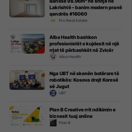
Banesë 98.96m² në shitje në
Lakrishtë – banim modern pranë
qendrës #16060
Pro Real Estate
Alba Health bashkon
profesionistët e kujdesit në një
rrjet të përbashkët në Zvicër
Alba Health
Nga UBT në skenën botërore të
robotikës: Kosova drejt Koresë
së Jugut
UBT
Plan B Creative rrit ndikimin e
biznesit tuaj online
Plan B