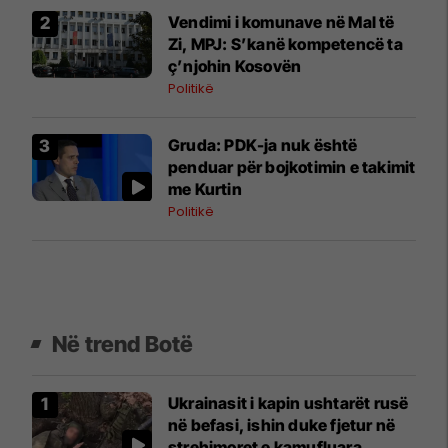
Vendimi i komunave në Mal të
Zi, MPJ: S’kanë kompetencë ta
ç’njohin Kosovën
Politikë
Gruda: PDK-ja nuk është
penduar për bojkotimin e takimit
me Kurtin
Politikë
Në trend Botë
Ukrainasit i kapin ushtarët rusë
në befasi, ishin duke fjetur në
strehimoret e kamufluara