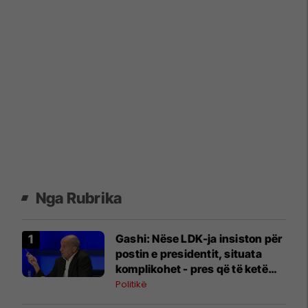
Nga Rubrika
Gashi: Nëse LDK-ja insiston për
postin e presidentit, situata
komplikohet - pres që të ketë
lëshim
Politikë