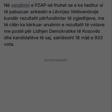
Në
vendimin
e PZAP-së thuhet se e ka hedhur si
të pabazuar ankesën e Lëvizjes Vetëvendosje
kundër rezultatit përfundimtar të zgjedhjeve, me
të cilën ka kërkuar anulimin e rezultatit të votave
me postë për Lidhjen Demokratike të Kosovës
dhe kandidatëve të saj, saktësisht 18 mijë e 933
vota.