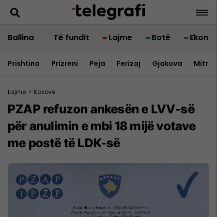
Ballina
Të fundit
Lajme
Botë
Ekono
Prishtina
Prizreni
Peja
Ferizaj
Gjakova
Mitrov
Lajme
>
Kosovë
PZAP refuzon ankesën e LVV-së
për anulimin e mbi 18 mijë votave
me postë të LDK-së