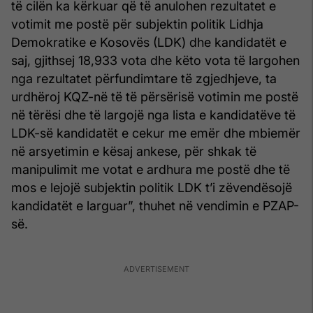
të cilën ka kërkuar që të anulohen rezultatet e
votimit me postë për subjektin politik Lidhja
Demokratike e Kosovës (LDK) dhe kandidatët e
saj, gjithsej 18,933 vota dhe këto vota të largohen
nga rezultatet përfundimtare të zgjedhjeve, ta
urdhëroj KQZ-në të të përsërisë votimin me postë
në tërësi dhe të largojë nga lista e kandidatëve të
LDK-së kandidatët e cekur me emër dhe mbiemër
në arsyetimin e kësaj ankese, për shkak të
manipulimit me votat e ardhura me postë dhe të
mos e lejojë subjektin politik LDK t’i zëvendësojë
kandidatët e larguar”, thuhet në vendimin e PZAP-
së.