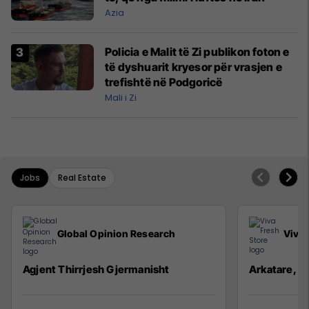
Azia
Policia e Malit të Zi publikon foton e
të dyshuarit kryesor për vrasjen e
trefishtë në Podgoricë
Mali i Zi
Jobs
Real Estate
Global Opinion Research
Viva 
Agjent Thirrjesh Gjermanisht
Arkatare, S