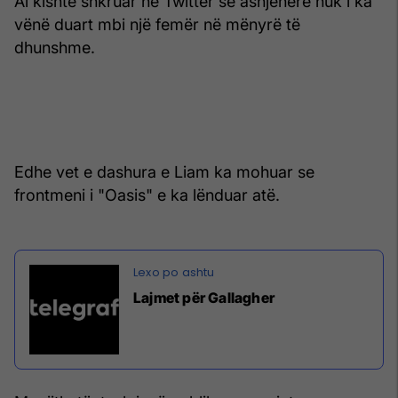
Ai kishte shkruar në Twitter se asnjëherë nuk i ka
vënë duart mbi një femër në mënyrë të
dhunshme.
Edhe vet e dashura e Liam ka mohuar se
frontmeni i "Oasis" e ka lënduar atë.
Lajmet për Gallagher