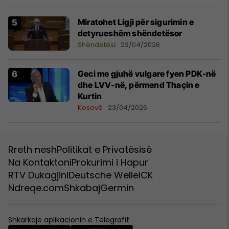
Miratohet Ligji për sigurimin e
detyrueshëm shëndetësor
Shëndetësi
23/04/2026
Geci me gjuhë vulgare fyen PDK-në
dhe LVV-në, përmend Thaçin e
Kurtin
Kosovë
23/04/2026
Rreth nesh
Politikat e Privatësisë
Na Kontaktoni
Prokurimi i Hapur
RTV Dukagjini
Deutsche Welle
ICK
Ndreqe.com
Shkabaj
Germin
Shkarkoje aplikacionin e Telegrafit