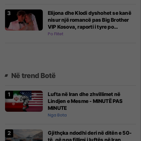
Elijona dhe Klodi dyshohet se kanë
nisur një romancë pas Big Brother
VIP Kosova, raporti i tyre po
zhvillohet larg syrit të publikut
Po Flitet
Në trend Botë
Lufta në Iran dhe zhvillimet në
Lindjen e Mesme - MINUTË PAS
MINUTE
Nga Bota
Gjithçka ndodhi deri në ditën e 50-
të, që nga fillimi i luftës në Iran