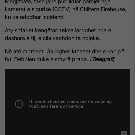
Megjithatë, tash janë publikuar pamjet nga
kamerat e sigurisë (CCTV) në Chiltern Firehouse,
ku ka ndodhur incidenti.
Aty shfaqet këngëtari teksa largohet nga e
dashura e tij, e cila vazhdon ta ndjekë.
Në atë moment, Gallagher kthehet dhe e kap për
fyti Debbien duke e shtyrë prapa. /
Telegrafi
/