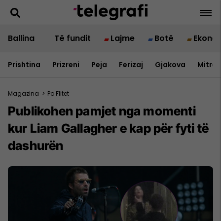
Ballina
Të fundit
Lajme
Botë
Ekono
Prishtina
Prizreni
Peja
Ferizaj
Gjakova
Mitrov
Magazina
>
Po Flitet
Publikohen pamjet nga momenti
kur Liam Gallagher e kap për fyti të
dashurën