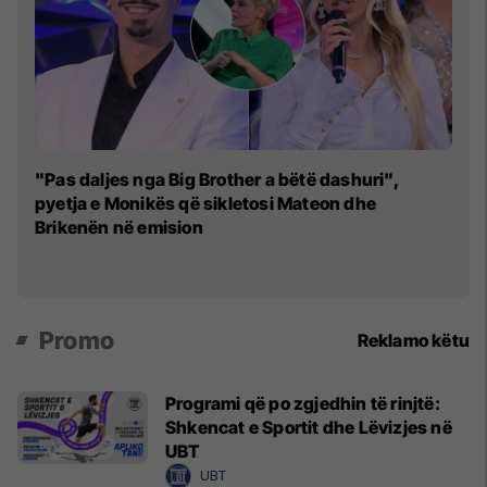
"K
"Pas daljes nga Big Brother a bëtë dashuri",
L
pyetja e Monikës që sikletosi Mateon dhe
hi
Brikenën në emision
Promo
Reklamo këtu
Programi që po zgjedhin të rinjtë:
Shkencat e Sportit dhe Lëvizjes në
UBT
UBT