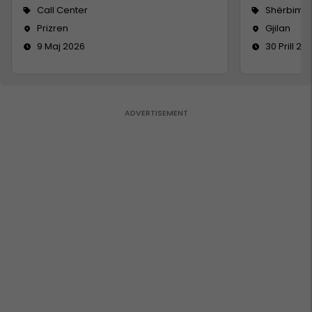
Call Center
Shërbime 
Prizren
Gjilan
9 Maj 2026
30 Prill 20