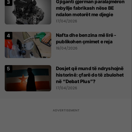
Gjiganti gjerman paralajmëron
mbyllje fabrikash nëse BE
ndalon motorët me djegie
17/04/2026
Nafta dhe benzina më lirë -
publikohen çmimet e reja
19/04/2026
Dosjet që mund të ndryshojnë
historinë: çfarë do të zbulohet
në “Debat Plus”?
17/04/2026