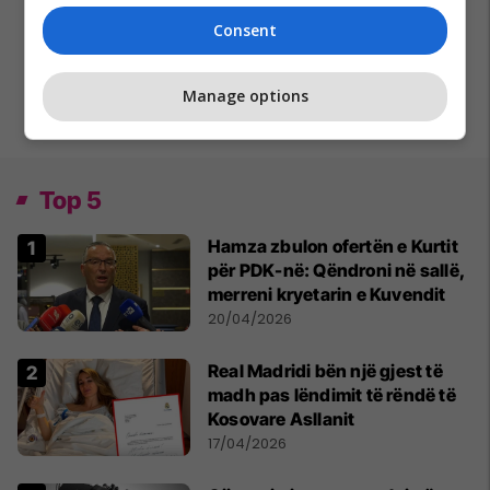
Consent
Manage options
Top 5
Hamza zbulon ofertën e Kurtit
për PDK-në: Qëndroni në sallë,
merreni kryetarin e Kuvendit
20/04/2026
Real Madridi bën një gjest të
madh pas lëndimit të rëndë të
Kosovare Asllanit
17/04/2026