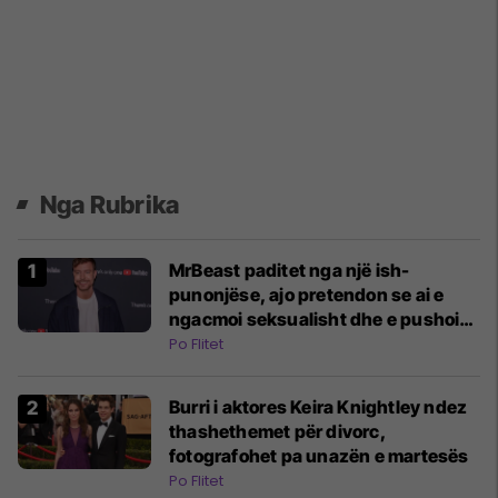
Nga Rubrika
MrBeast paditet nga një ish-
punonjëse, ajo pretendon se ai e
ngacmoi seksualisht dhe e pushoi
nga puna në mënyrë të paligjshme
Po Flitet
Burri i aktores Keira Knightley ndez
thashethemet për divorc,
fotografohet pa unazën e martesës
Po Flitet