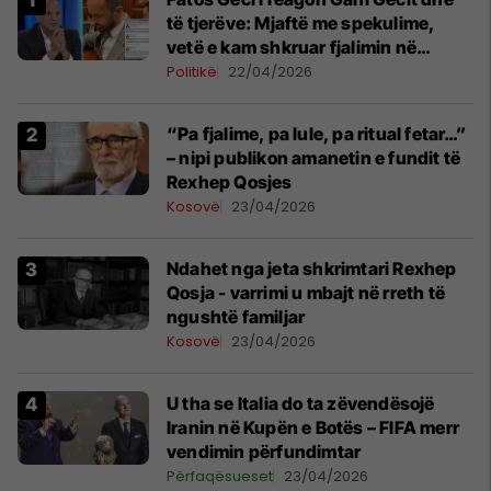
të tjerëve: Mjaftë me spekulime,
vetë e kam shkruar fjalimin në
mënyrë spontane
Politikë
22/04/2026
“Pa fjalime, pa lule, pa ritual fetar…”
– nipi publikon amanetin e fundit të
Rexhep Qosjes
Kosovë
23/04/2026
Ndahet nga jeta shkrimtari Rexhep
Qosja - varrimi u mbajt në rreth të
ngushtë familjar
Kosovë
23/04/2026
U tha se Italia do ta zëvendësojë
Iranin në Kupën e Botës – FIFA merr
vendimin përfundimtar
Përfaqësueset
23/04/2026