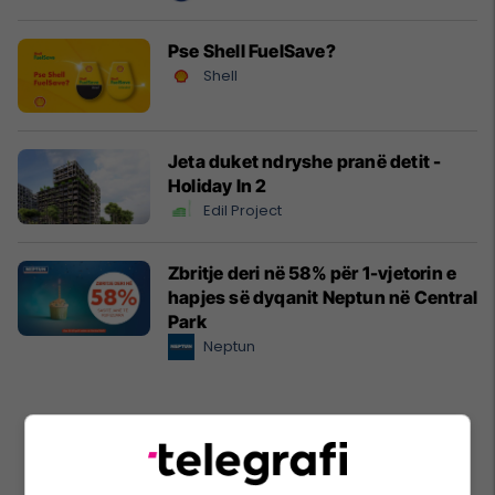
Pse Shell FuelSave?
Shell
Jeta duket ndryshe pranë detit -
Holiday In 2
Edil Project
Zbritje deri në 58% për 1-vjetorin e
hapjes së dyqanit Neptun në Central
Park
Neptun