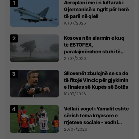
Aeroplani më i ri luftarak i
Gjermanisë u ngrit për herë
të parë në qiell
16/07/2026
Kosova nën alarmin e kuq
të ESTOFEX,
paralajmërohen stuhi të
fuqishme me breshër dhe
21/07/2026
erëra të forta
Sllovenët zbulojnë se sa do
të fitojë Vincic për gjykimin
e finales së Kupës së Botës
18/07/2026
Vëllai i vogël i Yamalit është
sërish tema kryesore e
rrjeteve sociale - vodhi
vëmendjen pas finales së
20/07/2026
Kupës së Botës