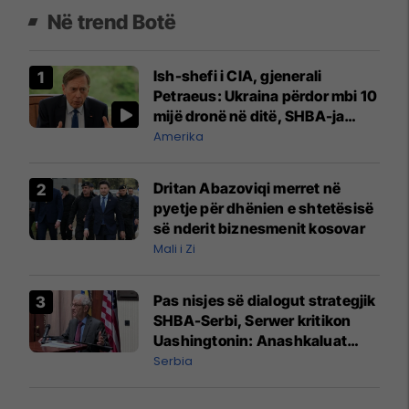
Në trend Botë
Ish-shefi i CIA, gjenerali
Petraeus: Ukraina përdor mbi 10
mijë dronë në ditë, SHBA-ja
mbetet shumë prapa në
Amerika
prodhim
Dritan Abazoviqi merret në
pyetje për dhënien e shtetësisë
së nderit biznesmenit kosovar
Mali i Zi
Pas nisjes së dialogut strategjik
SHBA-Serbi, Serwer kritikon
Uashingtonin: Anashkaluat
Banjskën, sulmin ndaj KFOR-it
Serbia
dhe rrëmbimin e Policëve të
Kosovës