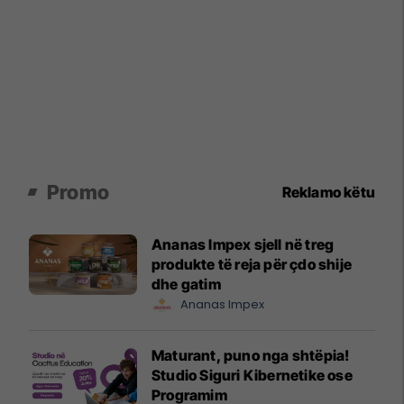
Promo
Reklamo këtu
Ananas Impex sjell në treg
produkte të reja për çdo shije
dhe gatim
Ananas Impex
Maturant, puno nga shtëpia!
Studio Siguri Kibernetike ose
Programim