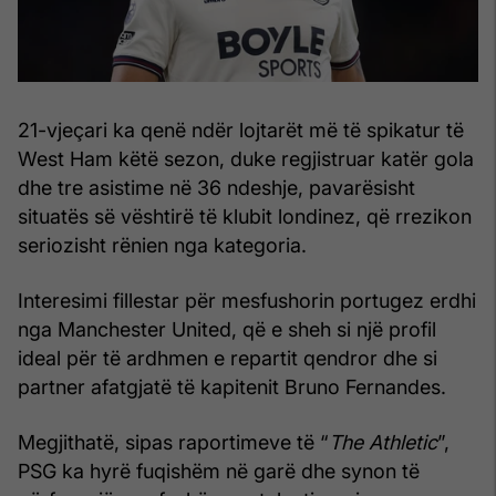
21-vjeçari ka qenë ndër lojtarët më të spikatur të
West Ham këtë sezon, duke regjistruar katër gola
dhe tre asistime në 36 ndeshje, pavarësisht
situatës së vështirë të klubit londinez, që rrezikon
seriozisht rënien nga kategoria.
Interesimi fillestar për mesfushorin portugez erdhi
nga Manchester United, që e sheh si një profil
ideal për të ardhmen e repartit qendror dhe si
partner afatgjatë të kapitenit Bruno Fernandes.
Megjithatë, sipas raportimeve të “
The Athletic
”,
PSG ka hyrë fuqishëm në garë dhe synon të