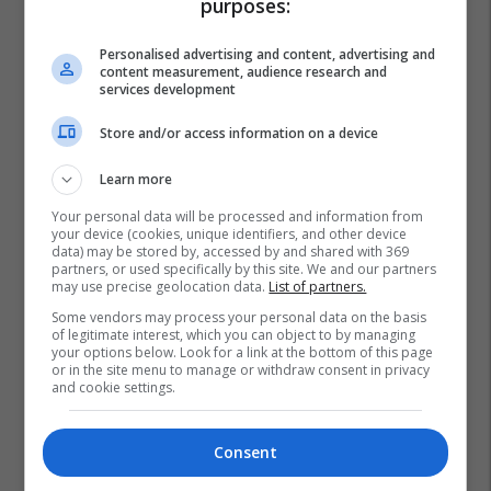
purposes:
Personalised advertising and content, advertising and
content measurement, audience research and
services development
Store and/or access information on a device
Learn more
Your personal data will be processed and information from
your device (cookies, unique identifiers, and other device
data) may be stored by, accessed by and shared with 369
partners, or used specifically by this site. We and our partners
may use precise geolocation data.
List of partners.
Some vendors may process your personal data on the basis
of legitimate interest, which you can object to by managing
your options below. Look for a link at the bottom of this page
or in the site menu to manage or withdraw consent in privacy
and cookie settings.
Mateus Fernandes
West Ham United
Consent
Premier League
Transferimet
Psg
Ligue 1