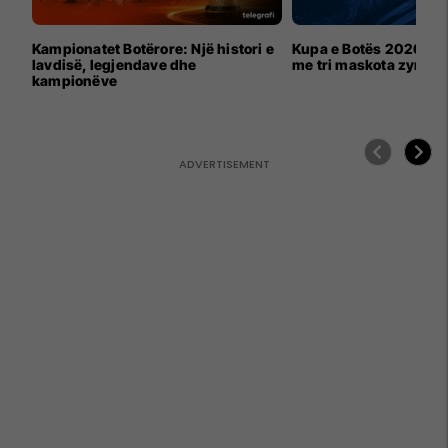
Kampionatet Botërore: Një histori e
Kupa e Botës 2026 për
lavdisë, legjendave dhe
me tri maskota zyrtar
kampionëve