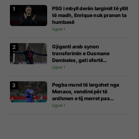
PSG i mbyll derën largimit të yllit
të madh, Enrique nuk pranon ta
humbasë
Ligue 1
Gjiganti arab synon
transferimin e Ousmane
Dembeles, gati ofertë
marramendëse për PSG-në
Ligue 1
Pogba mund të largohet nga
Monaco, vendimi për të
ardhmen e tij merret pas
përgatitjeve verore
Ligue 1