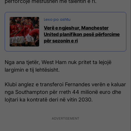
përforcojë mesfushën me talentin e ri.
Verë e ngjeshur, Manchester
United planifikon pesë përforcime
për sezonin e ri
Nga ana tjetër, West Ham nuk pritet ta lejojë
largimin e tij lehtësisht.
Klubi anglez e transferoi Fernandes verën e kaluar
nga Southampton për rreth 44 milionë euro dhe
lojtari ka kontratë deri në vitin 2030.