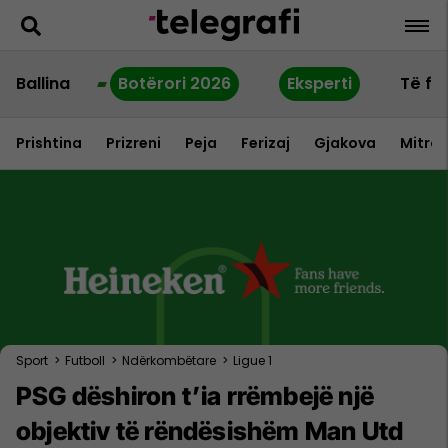
Ballina
Botërori 2026
Eksperti
Të fu
Prishtina
Prizreni
Peja
Ferizaj
Gjakova
Mitrov
Sport
>
Futboll
>
Ndërkombëtare
>
Ligue 1
PSG dëshiron t’ia rrëmbejë një
objektiv të rëndësishëm Man Utd