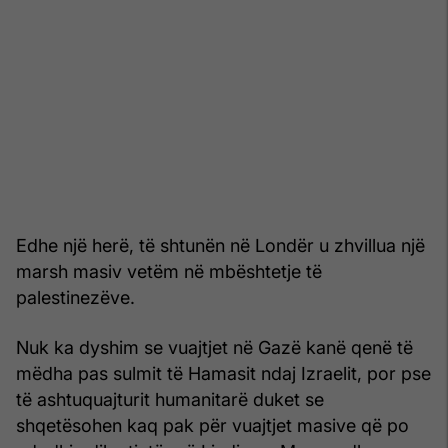
Edhe një herë, të shtunën në Londër u zhvillua një
marsh masiv vetëm në mbështetje të
palestinezëve.
Nuk ka dyshim se vuajtjet në Gazë kanë qenë të
mëdha pas sulmit të Hamasit ndaj Izraelit, por pse
të ashtuquajturit humanitarë duket se
shqetësohen kaq pak për vuajtjet masive që po