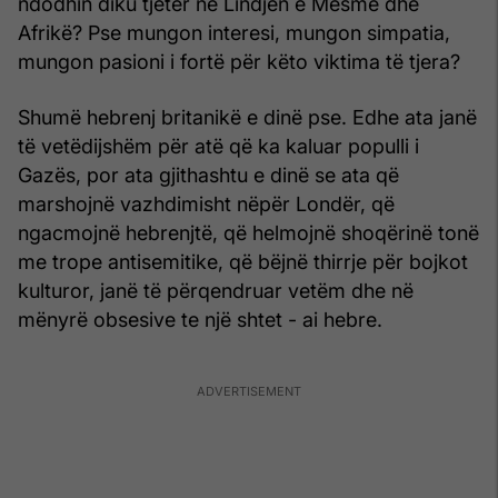
ndodhin diku tjetër në Lindjen e Mesme dhe
Afrikë? Pse mungon interesi, mungon simpatia,
mungon pasioni i fortë për këto viktima të tjera?
Shumë hebrenj britanikë e dinë pse. Edhe ata janë
të vetëdijshëm për atë që ka kaluar populli i
Gazës, por ata gjithashtu e dinë se ata që
marshojnë vazhdimisht nëpër Londër, që
ngacmojnë hebrenjtë, që helmojnë shoqërinë tonë
me trope antisemitike, që bëjnë thirrje për bojkot
kulturor, janë të përqendruar vetëm dhe në
mënyrë obsesive te një shtet - ai hebre.