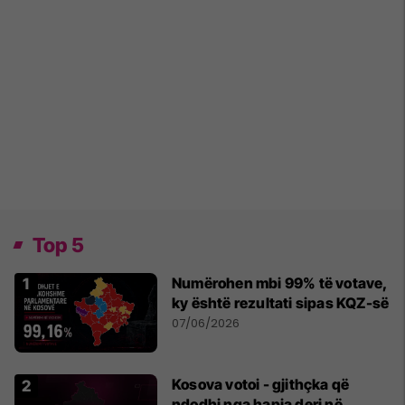
Top 5
Numërohen mbi 99% të votave,
ky është rezultati sipas KQZ-së
07/06/2026
Kosova votoi - gjithçka që
ndodhi nga hapja deri në