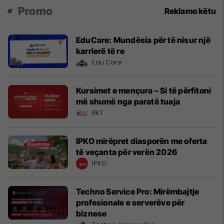
Promo
Reklamo këtu
EduCare: Mundësia për të nisur një
karrierë të re
Edu Care
Kursimet e mençura – Si të përfitoni
më shumë nga paratë tuaja
BKT
IPKO mirëpret diasporën me oferta
të veçanta për verën 2026
IPKO
Techno Service Pro: Mirëmbajtje
profesionale e serverëve për
biznese