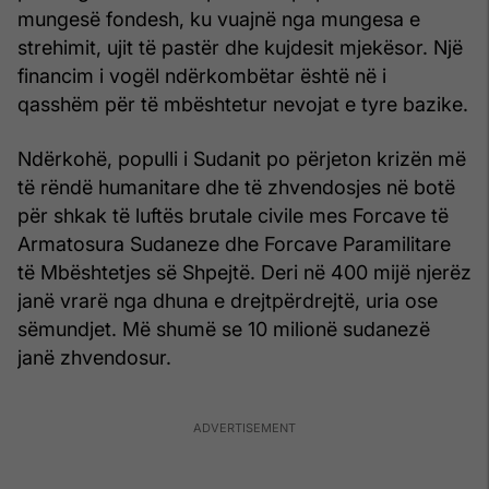
mungesë fondesh, ku vuajnë nga mungesa e
strehimit, ujit të pastër dhe kujdesit mjekësor. Një
financim i vogël ndërkombëtar është në i
qasshëm për të mbështetur nevojat e tyre bazike.
Ndërkohë, populli i Sudanit po përjeton krizën më
të rëndë humanitare dhe të zhvendosjes në botë
për shkak të luftës brutale civile mes Forcave të
Armatosura Sudaneze dhe Forcave Paramilitare
të Mbështetjes së Shpejtë. Deri në 400 mijë njerëz
janë vrarë nga dhuna e drejtpërdrejtë, uria ose
sëmundjet. Më shumë se 10 milionë sudanezë
janë zhvendosur.