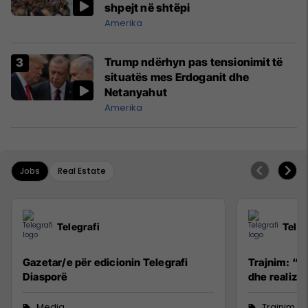
shpejt në shtëpi
Amerika
Trump ndërhyn pas tensionimit të
situatës mes Erdoganit dhe
Netanyahut
Amerika
Jobs
Real Estate
Telegrafi
Teleg
Gazetar/e për edicionin Telegrafi
Trajnim: “R
Diasporë
dhe realizim
Media
Trajnim d