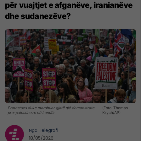
për vuajtjet e afganëve, iranianëve
dhe sudanezëve?
Protestues duke marshuar gjatë një demonstrate
(Foto: Thomas
pro-palestineze në Londër
Krych/AP)
Nga
Telegrafi
18/05/2026