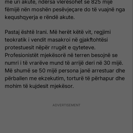
me uri akute, ndërsa vlerësohet se 825 mijë
fëmijë nën moshën pesëvjeçare do të vuajnë nga
kequshqyerja e rëndë akute.
Pastaj është Irani. Më herët këtë vit, regjimi
teokratik i vendit masakroi në gjakftohtësi
protestuesit nëpër rrugët e qyteteve.
Profesionistët mjekësorë në terren besojnë se
numri i të vrarëve mund të arrijë deri në 30 mijë.
Më shumë se 50 mijë persona janë arrestuar dhe
përballen me ekzekutim, torturë të përhapur dhe
mohim të kujdesit mjekësor.