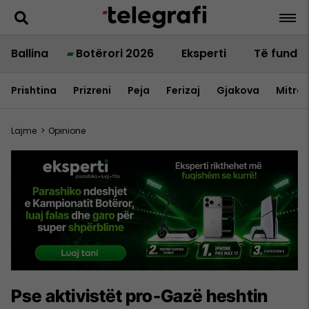
Ballina
Botërori 2026
Eksperti
Të fundit
Prishtina
Prizreni
Peja
Ferizaj
Gjakova
Mitrov
Lajme
>
Opinione
Pse aktivistët pro-Gazë heshtin