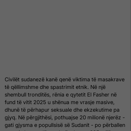
Civilët sudanezë kanë qenë viktima të masakrave
të qëllimshme dhe spastrimit etnik. Në një
shembull tronditës, rënia e qytetit El Fasher në
fund të vitit 2025 u shënua me vrasje masive,
dhunë të përhapur seksuale dhe ekzekutime pa
gjyq. Në përgjithësi, pothuajse 20 milionë njerëz -
gati gjysma e popullsisë së Sudanit - po përballen