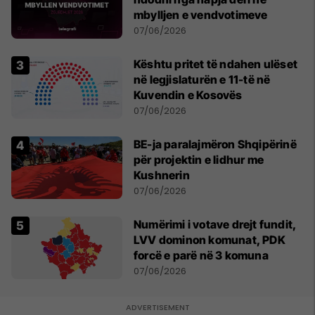
mbylljen e vendvotimeve
07/06/2026
Kështu pritet të ndahen ulëset
në legjislaturën e 11-të në
Kuvendin e Kosovës
07/06/2026
BE-ja paralajmëron Shqipërinë
për projektin e lidhur me
Kushnerin
07/06/2026
Numërimi i votave drejt fundit,
LVV dominon komunat, PDK
forcë e parë në 3 komuna
07/06/2026