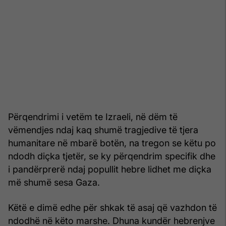
Përqendrimi i vetëm te Izraeli, në dëm të
vëmendjes ndaj kaq shumë tragjedive të tjera
humanitare në mbarë botën, na tregon se këtu po
ndodh diçka tjetër, se ky përqendrim specifik dhe
i pandërprerë ndaj popullit hebre lidhet me diçka
më shumë sesa Gaza.
Këtë e dimë edhe për shkak të asaj që vazhdon të
ndodhë në këto marshe. Dhuna kundër hebrenjve