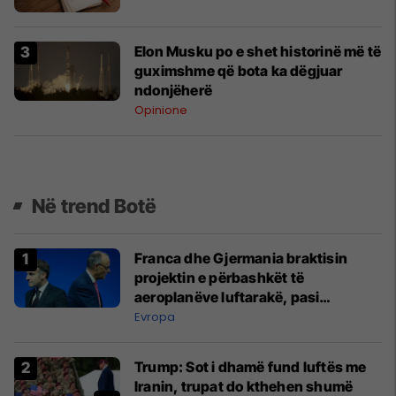
Elon Musku po e shet historinë më të
guximshme që bota ka dëgjuar
ndonjëherë
Opinione
Në trend Botë
Franca dhe Gjermania braktisin
projektin e përbashkët të
aeroplanëve luftarakë, pasi
kompanitë nuk arrijnë marrëveshje
Evropa
Trump: Sot i dhamë fund luftës me
Iranin, trupat do kthehen shumë