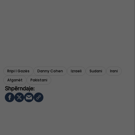
Rripi I Gazës
Danny Cohen
Izraeli
Sudani
Irani
Afganët
Pakistani