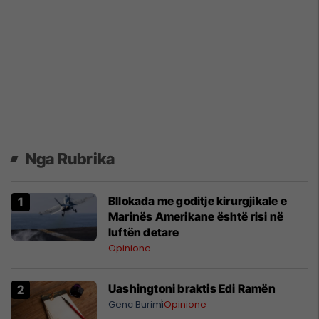
Nga Rubrika
Bllokada me goditje kirurgjikale e
Marinës Amerikane është risi në
luftën detare
Opinione
Uashingtoni braktis Edi Ramën
Genc Burimi
Opinione