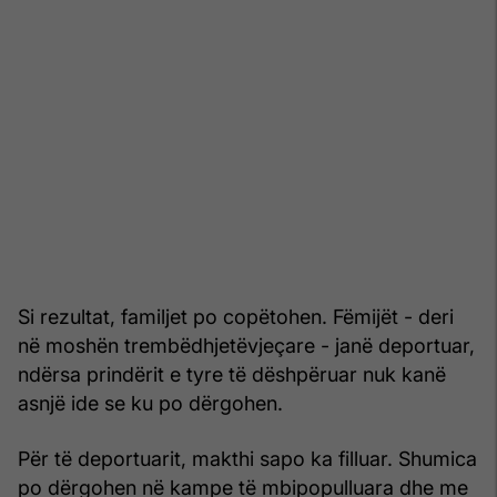
Si rezultat, familjet po copëtohen. Fëmijët - deri
në moshën trembëdhjetëvjeçare - janë deportuar,
ndërsa prindërit e tyre të dëshpëruar nuk kanë
asnjë ide se ku po dërgohen.
Për të deportuarit, makthi sapo ka filluar. Shumica
po dërgohen në kampe të mbipopulluara dhe me