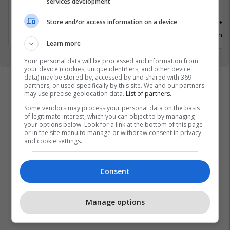
services development
Ferizaj
Prishtinë
Store and/or access information on a device
3 Gusht 2026
29 Gusht 
Learn more
Your personal data will be processed and information from
your device (cookies, unique identifiers, and other device
data) may be stored by, accessed by and shared with 369
partners, or used specifically by this site. We and our partners
may use precise geolocation data.
List of partners.
Some vendors may process your personal data on the basis
of legitimate interest, which you can object to by managing
your options below. Look for a link at the bottom of this page
or in the site menu to manage or withdraw consent in privacy
and cookie settings.
Consent
Manage options