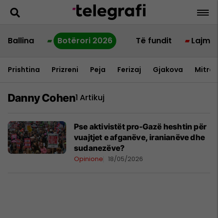
Ballina
Botërori 2026
Të fundit
Lajme
Prishtina
Prizreni
Peja
Ferizaj
Gjakova
Mitrov
Danny Cohen
1 Artikuj
Pse aktivistët pro-Gazë heshtin për
vuajtjet e afganëve, iranianëve dhe
sudanezëve?
Opinione
18/05/2026