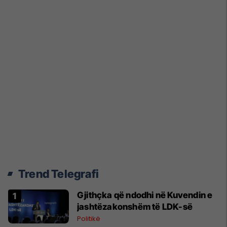
Trend Telegrafi
Gjithçka që ndodhi në Kuvendin e
jashtëzakonshëm të LDK-së
Politikë