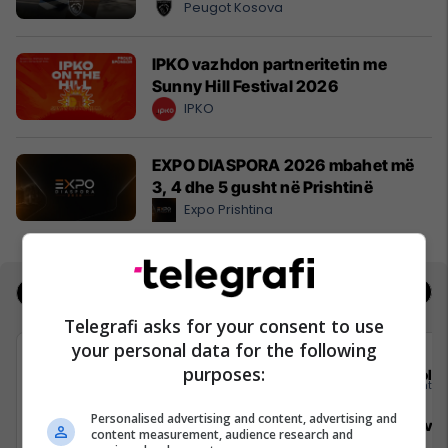
Peugot Kosova
IPKO vazhdon partneritetin me
Sunny Hill Festival 2026
IPKO
EXPO DIASPORA 2026 mbahet më
3, 4 dhe 5 gusht në Prishtinë
Expo Prishtina
Jobs
Real Estate
Telegrafi asks for your consent to use
your personal data for the following
purposes:
Elkos Group
Sola
Personalised advertising and content, advertising and
Specialist Mishi (Kasap)
Sales Deve
content measurement, audience research and
Manager