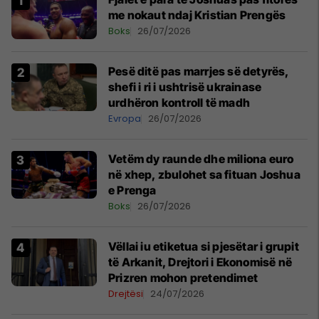
me nokaut ndaj Kristian Prengës
Boks
26/07/2026
Pesë ditë pas marrjes së detyrës,
shefi i ri i ushtrisë ukrainase
urdhëron kontroll të madh
Evropa
26/07/2026
Vetëm dy raunde dhe miliona euro
në xhep, zbulohet sa fituan Joshua
e Prenga
Boks
26/07/2026
Vëllai iu etiketua si pjesëtar i grupit
të Arkanit, Drejtori i Ekonomisë në
Prizren mohon pretendimet
Drejtësi
24/07/2026