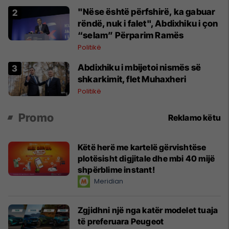
"Nëse është përfshirë, ka gabuar
rëndë, nuk i falet", Abdixhiku i çon
“selam” Përparim Ramës
Politikë
Abdixhiku i mbijetoi nismës së
shkarkimit, flet Muhaxheri
Politikë
Promo
Reklamo këtu
Këtë herë me kartelë gërvishtëse
plotësisht digjitale dhe mbi 40 mijë
shpërblime instant!
Meridian
Zgjidhni një nga katër modelet tuaja
të preferuara Peugeot