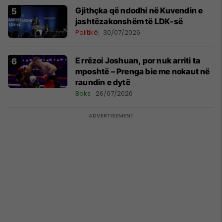
Gjithçka që ndodhi në Kuvendin e
jashtëzakonshëm të LDK-së
Politikë
30/07/2026
E rrëzoi Joshuan, por nuk arriti ta
mposhtë – Prenga bie me nokaut në
raundin e dytë
Boks
26/07/2026