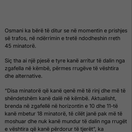
Osmani ka bërë të ditur se në momentin e prishjes
së trafos, në ndërrimin e tretë ndodheshin rreth
45 minatorë.
Siç tha ai një pjesë e tyre kanë arritur të dalin nga
zgafella në këmbë, përmes rrugëve të vështira
dhe alternative.
“Disa minatorë që kanë qenë më të rinj dhe më të
shëndetshëm kanë dalë në këmbë. Aktualisht,
brenda në zgafellë në horizontin e 10 dhe 11-të
kanë mbetur 18 minatorë, të cilët janë pak më të
moshuar dhe nuk kanë mundur të dalin nga rrugët
e vështira që kanë përdorur të tjerët”, ka