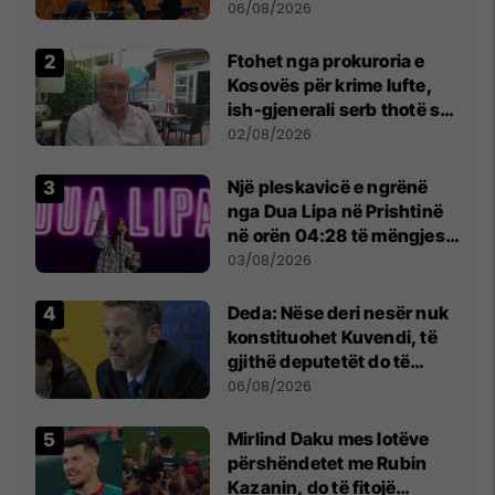
Kuvendit
06/08/2026
Ftohet nga prokuroria e
Kosovës për krime lufte,
ish-gjenerali serb thotë se
dikush e tradhtoi në
02/08/2026
Beograd
Një pleskavicë e ngrënë
nga Dua Lipa në Prishtinë
në orën 04:28 të mëngjesit
- dhe bota digjitale serbe
03/08/2026
shpall gjendjen e luftës
Deda: Nëse deri nesër nuk
konstituohet Kuvendi, të
gjithë deputetët do të
bëjnë shkelje të rëndë
06/08/2026
kushtetuese
Mirlind Daku mes lotëve
përshëndetet me Rubin
Kazanin, do të fitojë