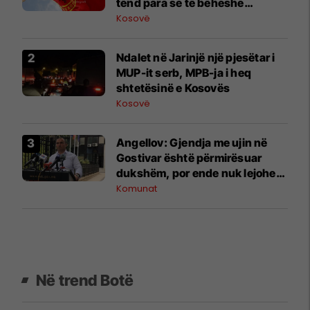
tënd para se të bëheshe
president”, OVL e UÇK-së i
Kosovë
reagon Zelenskyt
Ndalet në Jarinjë një pjesëtar i
MUP-it serb, MPB-ja i heq
shtetësinë e Kosovës
Kosovë
Angellov: Gjendja me ujin në
Gostivar është përmirësuar
dukshëm, por ende nuk lejohet
për pije
Komunat
Në trend Botë