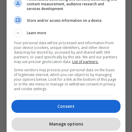
content measurement, audience research and
services development
Store and/or access information on a device
Learn more
Your personal data will be processed and information from
your device (cookies, unique identifiers, and other device
data) may be stored by, accessed by and shared with 369
Trepça
Miniera E Trepçës
Shyqyri Sadiku
partners, or used specifically by this site. We and our partners
may use precise geolocation data.
List of partners.
Some vendors may process your personal data on the basis
of legitimate interest, which you can object to by managing
your options below. Look for a link at the bottom of this page
or in the site menu to manage or withdraw consent in privacy
and cookie settings.
Consent
Manage options