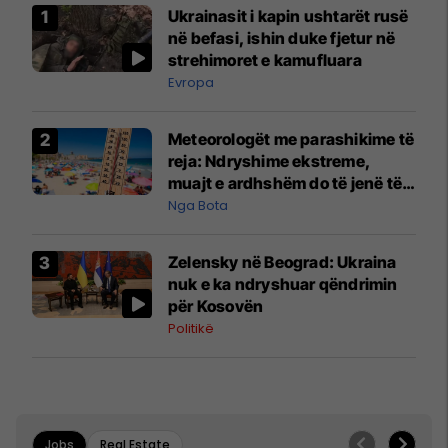
Ukrainasit i kapin ushtarët rusë
në befasi, ishin duke fjetur në
strehimoret e kamufluara
Evropa
Meteorologët me parashikime të
reja: Ndryshime ekstreme,
muajt e ardhshëm do të jenë të
pazakontë
Nga Bota
Zelensky në Beograd: Ukraina
nuk e ka ndryshuar qëndrimin
për Kosovën
Politikë
Jobs
Real Estate