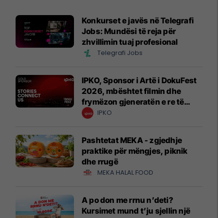
Konkurset e javës në Telegrafi
Jobs: Mundësi të reja për
zhvillimin tuaj profesional
Telegrafi Jobs
IPKO, Sponsor i Artë i DokuFest
2026, mbështet filmin dhe
frymëzon gjeneratën e re të
krijuesve
IPKO
Pashtetat MEKA - zgjedhje
praktike për mëngjes, piknik
dhe rrugë
MEKA HALAL FOOD
A po don me rrnu n’deti?
Kursimet mund t’ju sjellin një