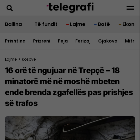
Ballina
Të fundit
Lajme
Botë
Ekono
Prishtina
Prizreni
Peja
Ferizaj
Gjakova
Mitrov
Lajme
>
Kosovë
16 orë të ngujuar në Trepçë – 18
minatorë më në moshë mbeten
ende brenda zgafellës pas prishjes
së trafos