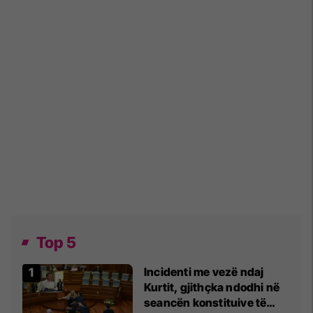
Top 5
Incidenti me vezë ndaj
Kurtit, gjithçka ndodhi në
seancën konstituive të