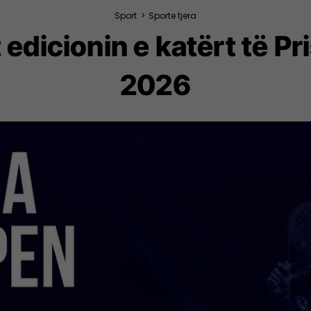
Sport
>
Sporte tjera
 edicionin e katërt të P
2026