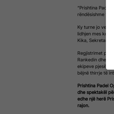
“Prishtina Padel 
rëndësishme të ka
Ky turne jo vetë
lidhjen mes komun
Kika, Sekretar i 
Regjistrimet për
Rankedin dhe do 
ekipeve pjesëmarr
bëjnë thirrje të 
Prishtina Padel Op
dhe spektakël për
edhe një herë Pris
rajon.