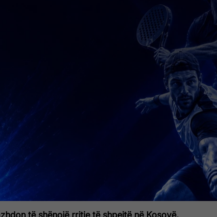
vazhdon të shënojë rritje të shpejtë në Kosovë,