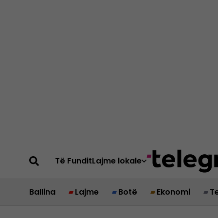
Të Fundit
Lajme lokale
Ballina
Lajme
Botë
Ekonomi
T