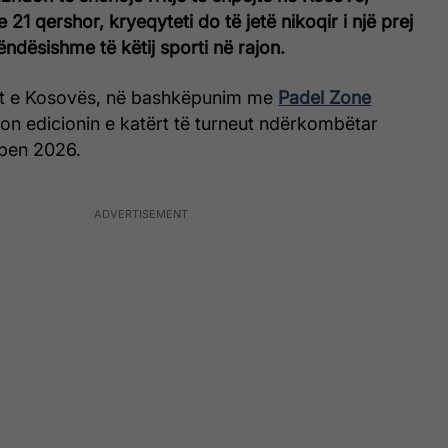
21 qershor, kryeqyteti do të jetë nikoqir i një prej
ëndësishme të këtij sporti në rajon.
it e Kosovës, në bashkëpunim me
Padel Zone
zon edicionin e katërt të turneut ndërkombëtar
Open 2026.