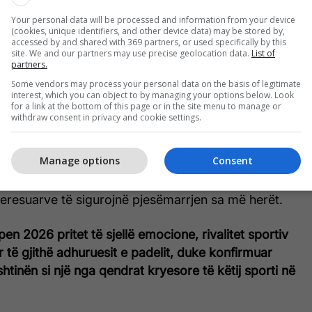
Your personal data will be processed and information from your device
Open është shndërruar në një nga ngjarjet më të
(cookies, unique identifiers, and other device data) may be stored by,
lendarit të padelit në Kosovë.
accessed by and shared with 369 partners, or used specifically by this
site. We and our partners may use precise geolocation data.
List of
partners.
m që promovon konkurrencën sportive, por edhe
Some vendors may process your personal data on the basis of legitimate
iteteve të padelit në rajon”, është shprehur Jusuf
interest, which you can object to by managing your options below. Look
for a link at the bottom of this page or in the site menu to manage or
FPK-së.
withdraw consent in privacy and cookie settings.
 turneun janë tashmë të hapura përmes platformës
Manage options
Consent
të qëndrojnë të hapura deri më 17 qershor. Numri i
ëse është i limituar në 40, prandaj organizatorët u
interesuarve të sigurojnë pjesëmarrjen sa më herët.
en 2026 pritet të sjellë emocione, rivalitet sportiv
 të gjithë adhuruesit e padelit, duke konfirmuar
htinën si një nga qendrat kryesore të këtij sporti në