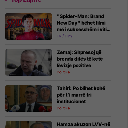
"Spider-Man: Brand
New Day" bëhet filmi
më i suksesshëm i vitit
2026 - kalon 1 miliard
TV / Film
euro fitime
Zemaj: Shpresoj që
brenda ditës të ketë
lëvizje pozitive
Politikë
Tahiri: Po blihet kohë
për t’i marrë tri
institucionet
Politikë
Hamza akuzon LVV-në