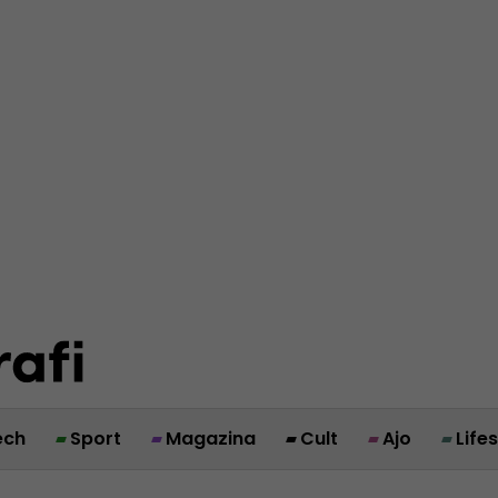
ech
Sport
Magazina
Cult
Ajo
Life