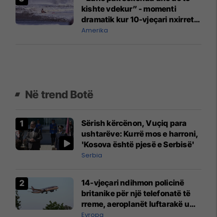
kishte vdekur” - momenti
dramatik kur 10-vjeçari nxirret
nga uji në Kaliforni
Amerika
Në trend Botë
Sërish kërcënon, Vuçiq para
ushtarëve: Kurrë mos e harroni,
'Kosova është pjesë e Serbisë'
Serbia
14-vjeçari ndihmon policinë
britanike për një telefonatë të
rreme, aeroplanët luftarakë u
ngritën në ajër për të
Evropa