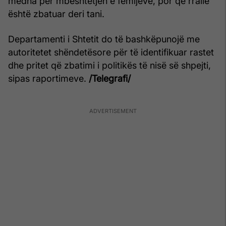
mëdha për mbështetjen e fëmijëve, por që rrallë
është zbatuar deri tani.
Departamenti i Shtetit do të bashkëpunojë me
autoritetet shëndetësore për të identifikuar rastet
dhe pritet që zbatimi i politikës të nisë së shpejti,
sipas raportimeve.
/Telegrafi/