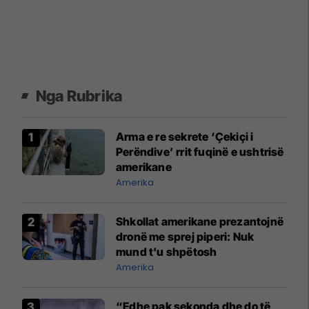
Nga Rubrika
Arma e re sekrete ‘Çekiçi i
Perëndive’ rrit fuqinë e ushtrisë
amerikane
Amerika
Shkollat amerikane prezantojnë
dronë me sprej piperi: Nuk
mund t'u shpëtosh
Amerika
“Edhe pak sekonda dhe do të