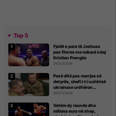
Top 5
Fjalët e para të Joshuas
pas fitores me nokaut ndaj
Kristian Prengës
26/07/2026
Pesë ditë pas marrjes së
detyrës, shefi i ri i ushtrisë
ukrainase urdhëron
kontroll të madh
26/07/2026
Vetëm dy raunde dhe
miliona euro në xhep,