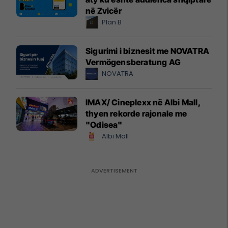
në Zvicër
Plan B
Sigurimi i biznesit me NOVATRA
Vermögensberatung AG
NOVATRA
IMAX/ Cineplexx në Albi Mall,
thyen rekorde rajonale me
"Odisea"
Albi Mall