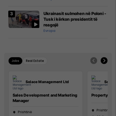
interceptuar fluturaken e Qatar
Airways që po shkonte drejt
Ukrainasit sulmohen në Poloni -
Mançesterit
Tusk i kërkon presidentit të
reagojë
Evropa
Jobs
Real Estate
Solace Management Ltd
Solac
Sales Development and Marketing
Property Ma
Manager
Prishtinë
Prishtinë