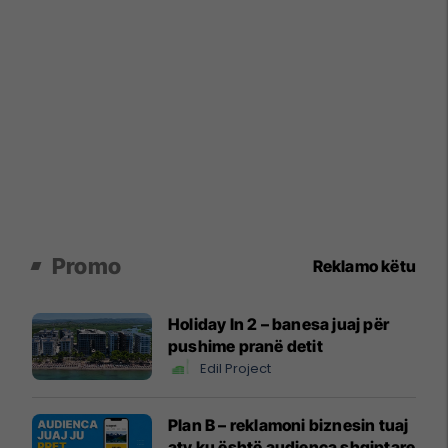
Promo
Reklamo këtu
Holiday In 2 – banesa juaj për
pushime pranë detit
Edil Project
Plan B – reklamoni biznesin tuaj
aty ku është audienca shqiptare