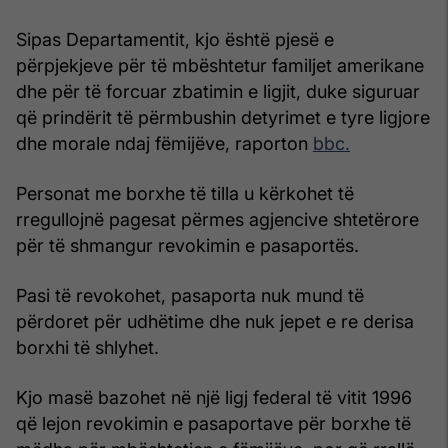
Sipas Departamentit, kjo është pjesë e
përpjekjeve për të mbështetur familjet amerikane
dhe për të forcuar zbatimin e ligjit, duke siguruar
që prindërit të përmbushin detyrimet e tyre ligjore
dhe morale ndaj fëmijëve, raporton
bbc.
Personat me borxhe të tilla u kërkohet të
rregullojnë pagesat përmes agjencive shtetërore
për të shmangur revokimin e pasaportës.
Pasi të revokohet, pasaporta nuk mund të
përdoret për udhëtime dhe nuk jepet e re derisa
borxhi të shlyhet.
Kjo masë bazohet në një ligj federal të vitit 1996
që lejon revokimin e pasaportave për borxhe të