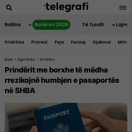
Ballina
Botërori 2026
Të fundit
Lajme
Prishtina
Prizreni
Peja
Ferizaj
Gjakova
Mitrov
Botë
>
Nga Bota
>
Amerika
Prindërit me borxhe të mëdha
rrezikojnë humbjen e pasaportës
në SHBA