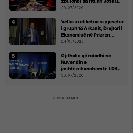
zbulohet sa fituan Joshua
e Prenga
26/07/2026
Vëllai iu etiketua si pjesëtar
i grupit të Arkanit, Drejtori i
Ekonomisë në Prizren
mohon pretendimet
24/07/2026
Gjithçka që ndodhi në
Kuvendin e
jashtëzakonshëm të LDK-
së
30/07/2026