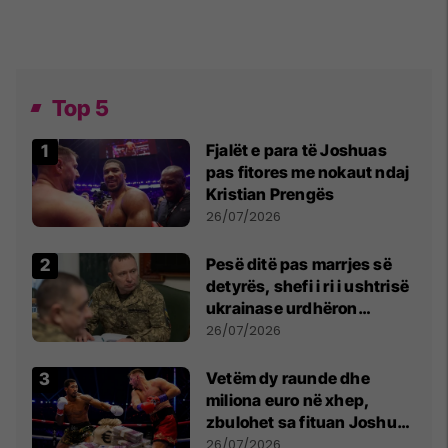
Top 5
Fjalët e para të Joshuas
pas fitores me nokaut ndaj
Kristian Prengës
26/07/2026
Pesë ditë pas marrjes së
detyrës, shefi i ri i ushtrisë
ukrainase urdhëron
kontroll të madh
26/07/2026
Vetëm dy raunde dhe
miliona euro në xhep,
zbulohet sa fituan Joshua
e Prenga
26/07/2026