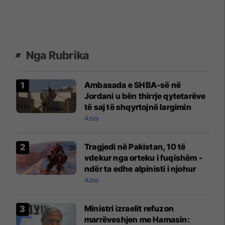
Nga Rubrika
Ambasada e SHBA-së në
Jordani u bën thirrje qytetarëve
të saj të shqyrtojnë largimin
Azia
​Tragjedi në Pakistan, 10 të
vdekur nga orteku i fuqishëm -
ndër ta edhe alpinisti i njohur
Azia
Ministri izraelit refuzon
marrëveshjen me Hamasin: