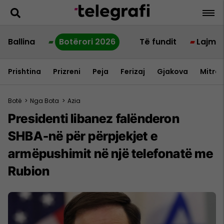
Ballina
Botërori 2026
Të fundit
Lajme
Prishtina
Prizreni
Peja
Ferizaj
Gjakova
Mitrov
Botë
>
Nga Bota
>
Azia
Presidenti libanez falënderon
SHBA-në për përpjekjet e
armëpushimit në një telefonatë me
Rubion