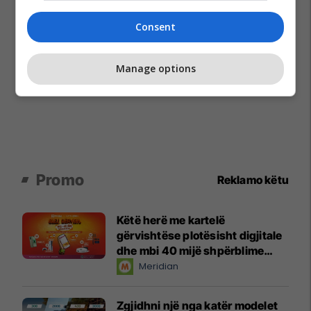
Consent
Manage options
Promo
Reklamo këtu
Këtë herë me kartelë
gërvishtëse plotësisht digjitale
dhe mbi 40 mijë shpërblime
instant!
Meridian
Zgjidhni një nga katër modelet