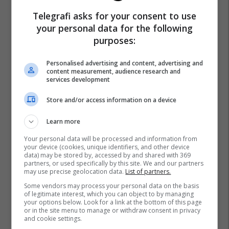
Libani
Shba
Donald Trump
Marco Rubio
Izraeli
Telegrafi asks for your consent to use
Lufta Në Iran
your personal data for the following
purposes:
Personalised advertising and content, advertising and
content measurement, audience research and
services development
Store and/or access information on a device
Learn more
Your personal data will be processed and information from
your device (cookies, unique identifiers, and other device
data) may be stored by, accessed by and shared with 369
partners, or used specifically by this site. We and our partners
may use precise geolocation data.
List of partners.
Some vendors may process your personal data on the basis
of legitimate interest, which you can object to by managing
your options below. Look for a link at the bottom of this page
or in the site menu to manage or withdraw consent in privacy
and cookie settings.