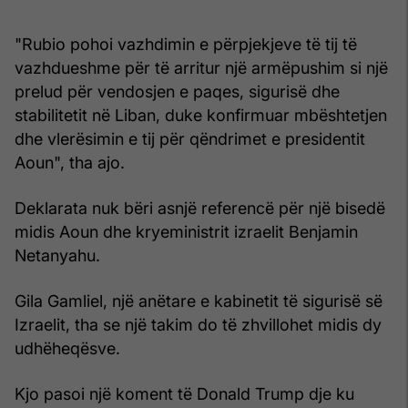
"Rubio pohoi vazhdimin e përpjekjeve të tij të
vazhdueshme për të arritur një armëpushim si një
prelud për vendosjen e paqes, sigurisë dhe
stabilitetit në Liban, duke konfirmuar mbështetjen
dhe vlerësimin e tij për qëndrimet e presidentit
Aoun", tha ajo.
Deklarata nuk bëri asnjë referencë për një bisedë
midis Aoun dhe kryeministrit izraelit Benjamin
Netanyahu.
Gila Gamliel, një anëtare e kabinetit të sigurisë së
Izraelit, tha se një takim do të zhvillohet midis dy
udhëheqësve.
Kjo pasoi një koment të Donald Trump dje ku