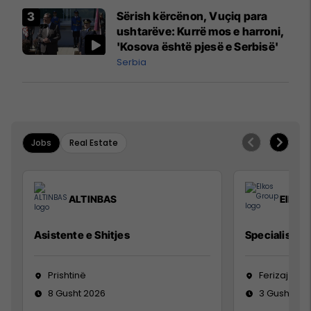
Sërish kërcënon, Vuçiq para
ushtarëve: Kurrë mos e harroni,
'Kosova është pjesë e Serbisë'
Serbia
Jobs
Real Estate
ALTINBAS
Elkos
Asistente e Shitjes
Specialist Mi
Prishtinë
Ferizaj
8 Gusht 2026
3 Gusht 20