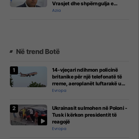
Vrasjet dhe shpërngulja e
palestinezëve duhet të
Azia
vazhdojnë
Në trend Botë
14-vjeçari ndihmon policinë
britanike për një telefonatë të
rreme, aeroplanët luftarakë u
ngritën në ajër për të
Evropa
interceptuar fluturaken e Qatar
Airways që po shkonte drejt
Ukrainasit sulmohen në Poloni -
Mançesterit
Tusk i kërkon presidentit të
reagojë
Evropa