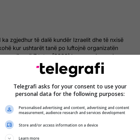
ka zgjedhur të dalë kundër Izraelit dhe të nxisë
 kohë kur ushtarët tanë po luftojnë organizatën
as, e cila më 7 tetor [2023] kreu vrasje masive,
gji fëmijë, gra dhe të moshuar hebrenj”, shkroi
Telegrafi asks for your consent to use your
tesin veprime të tilla duhet ta pyesin veten: a e
personal data for the following purposes:
të njerëzore? A është kjo morale?”.
Personalised advertising and content, advertising and content
measurement, audience research and services development
Store and/or access information on a device
Palestinezët "i kthejnë nderin"
Lamine Yamalit - murali i tij shfaqet në
Learn more
Gaza