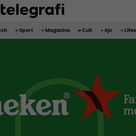
ech
Sport
Magazina
Cult
Ajo
Life