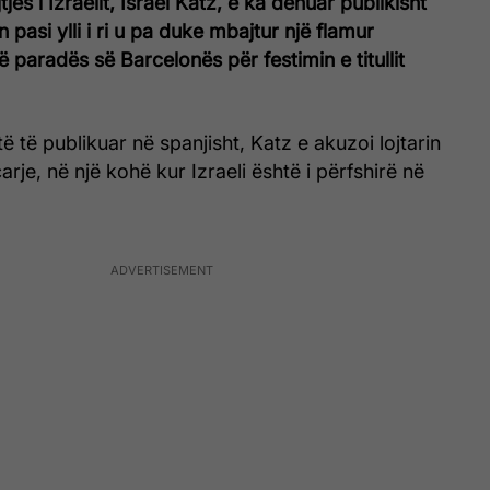
tjes i Izraelit, Israel Katz, e ka dënuar publikisht
pasi ylli i ri u pa duke mbajtur një flamur
ë paradës së Barcelonës për festimin e titullit
ë të publikuar në spanjisht, Katz e akuzoi lojtarin
arje, në një kohë kur Izraeli është i përfshirë në