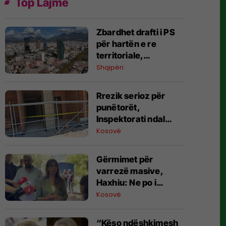
Top Lajme
Zbardhet drafti i PS
për hartën e re
territoriale,
“shkrihen” 15 bashki
Shqipëri
Rrezik serioz për
punëtorët,
Inspektorati ndal
punimet në dy
Kosovë
kantiere në Podujevë
e Shtime
Gërmimet për
varrezë masive, ​
Haxhiu: Ne po i
kërkojmë të
Kosovë
zhdukurit, Vuçiq
vazhdon t’i mohojë
“Këso ndëshkimesh