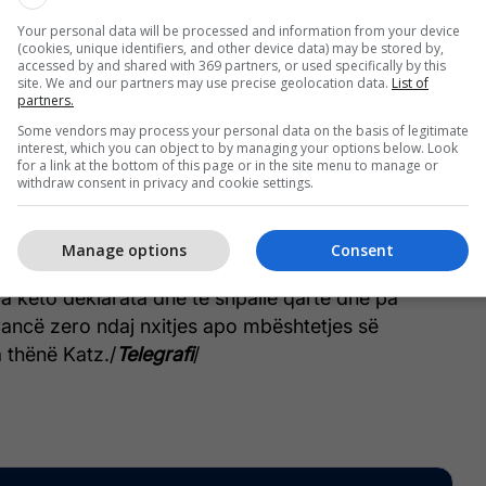
Your personal data will be processed and information from your device
(cookies, unique identifiers, and other device data) may be stored by,
accessed by and shared with 369 partners, or used specifically by this
jtjes theksoi se nuk do ta anashkalojë atë që ai e
site. We and our partners may use precise geolocation data.
List of
partners.
je kundër popullit hebre, duke i bërë thirrje klubit
Some vendors may process your personal data on the basis of legitimate
bajë një qëndrim zyrtar.
interest, which you can object to by managing your options below. Look
for a link at the bottom of this page or in the site menu to manage or
withdraw consent in privacy and cookie settings.
Mbrojtjes i Izraelit, nuk do të qëndroj i heshtur
s kundër Izraelit dhe popullit hebre”.
Manage options
Consent
jë klub aq i madh dhe i respektuar sa Barcelona të
a këto deklarata dhe të shpallë qartë dhe pa
ancë zero ndaj nxitjes apo mbështetjes së
a thënë Katz./
Telegrafi
/