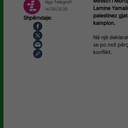
Ministri i Mbroj
Nga
Telegrafi
Lamine Yamalin 
14/05/2026
palestinez gjat
kampion.
Në një deklarat
se po nxit përç
konflikt.