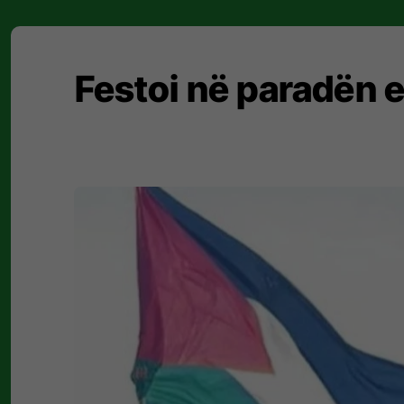
Festoi në paradën e 