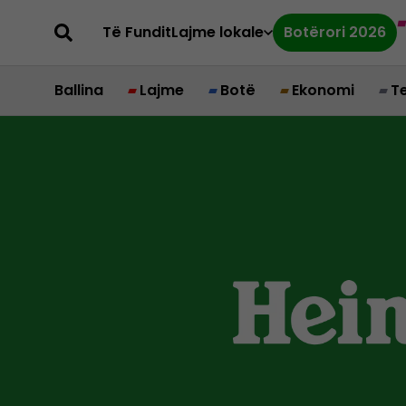
Të Fundit
Lajme lokale
Botërori 2026
Ballina
Lajme
Botë
Ekonomi
T