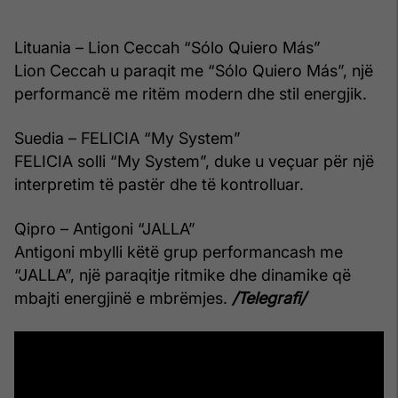
Lituania – Lion Ceccah “Sólo Quiero Más”
Lion Ceccah u paraqit me “Sólo Quiero Más”, një
performancë me ritëm modern dhe stil energjik.
Suedia – FELICIA “My System”
FELICIA solli “My System”, duke u veçuar për një
interpretim të pastër dhe të kontrolluar.
Qipro – Antigoni “JALLA”
Antigoni mbylli këtë grup performancash me
“JALLA”, një paraqitje ritmike dhe dinamike që
mbajti energjinë e mbrëmjes.
/Telegrafi/