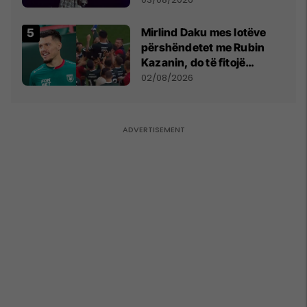
shpall gjendjen e luftës
Mirlind Daku mes lotëve
përshëndetet me Rubin
Kazanin, do të fitojë
miliona te Spartak Moska
02/08/2026