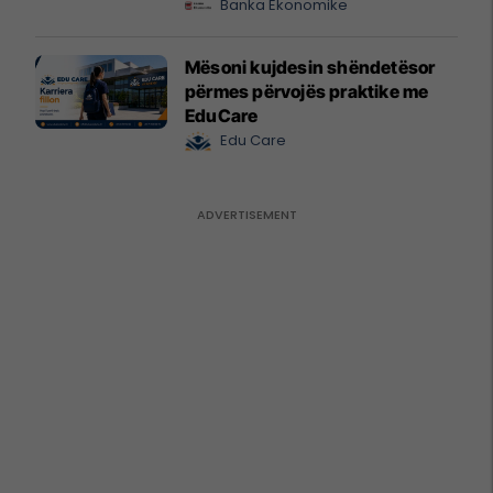
Banka Ekonomike
Mësoni kujdesin shëndetësor
përmes përvojës praktike me
EduCare
Edu Care