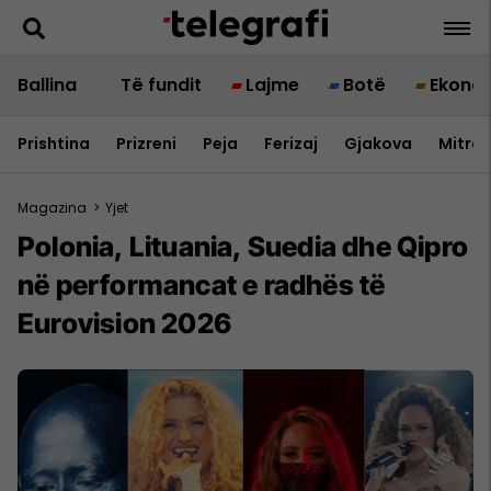
Ballina
Të fundit
Lajme
Botë
Ekono
Prishtina
Prizreni
Peja
Ferizaj
Gjakova
Mitrov
Magazina
>
Yjet
Polonia, Lituania, Suedia dhe Qipro
në performancat e radhës të
Eurovision 2026