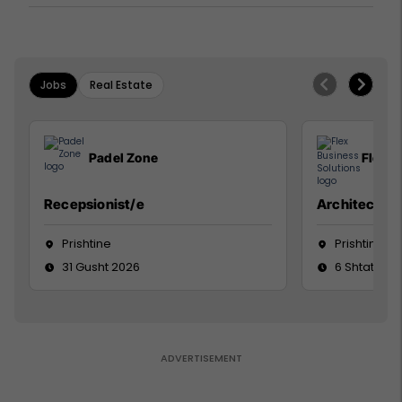
Jobs
Real Estate
Padel Zone
Flex B
Recepsionist/e
Architect
Prishtine
Prishtinë
31 Gusht 2026
6 Shtator 2