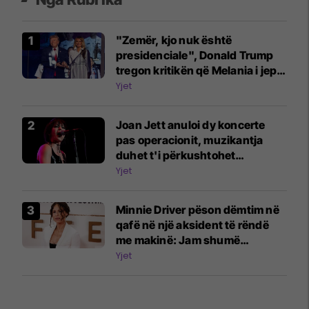
"Zemër, kjo nuk është
presidenciale", Donald Trump
tregon kritikën që Melania i jep
për atë që ajo s'e pëlqen te ai
Yjet
Joan Jett anuloi dy koncerte
pas operacionit, muzikantja
duhet t'i përkushtohet
fizioterapisë
Yjet
Minnie Driver pëson dëmtim në
qafë në një aksident të rëndë
me makinë: Jam shumë
mirënjohëse që jam gjallë
Yjet