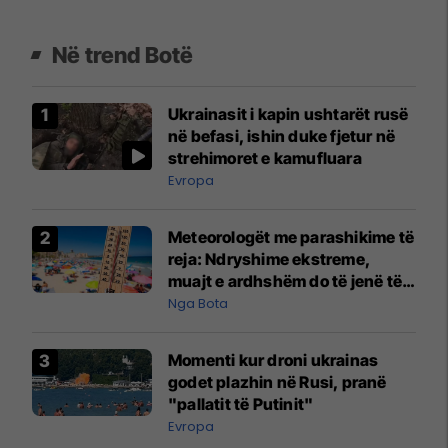
Në trend Botë
Ukrainasit i kapin ushtarët rusë
në befasi, ishin duke fjetur në
strehimoret e kamufluara
Evropa
Meteorologët me parashikime të
reja: Ndryshime ekstreme,
muajt e ardhshëm do të jenë të
pazakontë
Nga Bota
Momenti kur droni ukrainas
godet plazhin në Rusi, pranë
"pallatit të Putinit"
Evropa