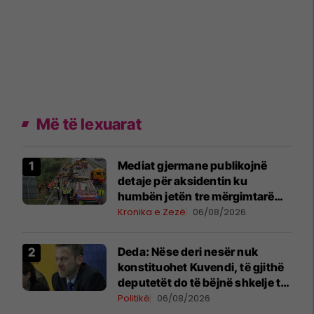
Më të lexuarat
Mediat gjermane publikojnë
detaje për aksidentin ku
humbën jetën tre mërgimtarë
nga Komogllava e Ferizajt
Kronika e Zezë
06/08/2026
Deda: Nëse deri nesër nuk
konstituohet Kuvendi, të gjithë
deputetët do të bëjnë shkelje të
rëndë kushtetuese
Politikë
06/08/2026