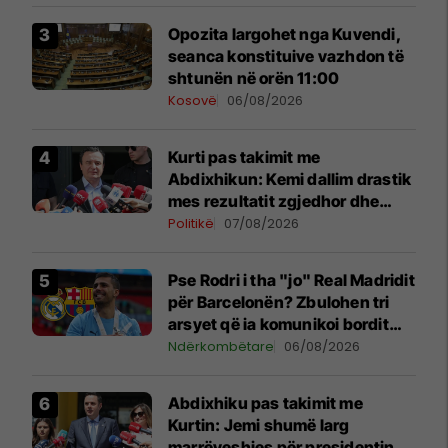
Opozita largohet nga Kuvendi,
seanca konstituive vazhdon të
shtunën në orën 11:00
Kosovë
06/08/2026
Kurti pas takimit me
Abdixhikun: Kemi dallim drastik
mes rezultatit zgjedhor dhe
kërkesave të LDK-së
Politikë
07/08/2026
Pse Rodri i tha "jo" Real Madridit
për Barcelonën? Zbulohen tri
arsyet që ia komunikoi bordit
madrilen
Ndërkombëtare
06/08/2026
Abdixhiku pas takimit me
Kurtin: Jemi shumë larg
marrëveshjes për presidentin