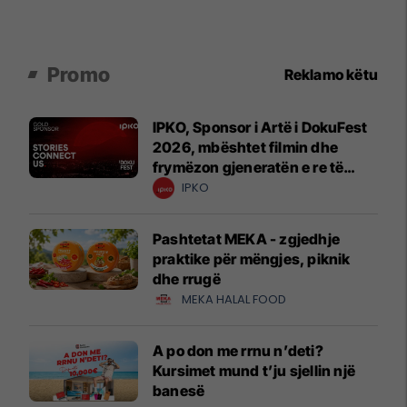
Promo
Reklamo këtu
IPKO, Sponsor i Artë i DokuFest
2026, mbështet filmin dhe
frymëzon gjeneratën e re të
krijuesve
IPKO
Pashtetat MEKA - zgjedhje
praktike për mëngjes, piknik
dhe rrugë
MEKA HALAL FOOD
A po don me rrnu n’deti?
Kursimet mund t’ju sjellin një
banesë