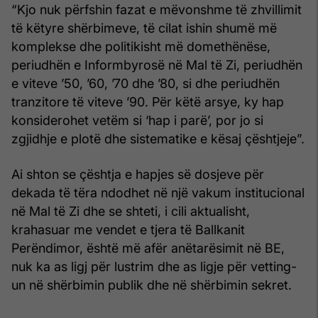
“Kjo nuk përfshin fazat e mëvonshme të zhvillimit
të këtyre shërbimeve, të cilat ishin shumë më
komplekse dhe politikisht më domethënëse,
periudhën e Informbyrosë në Mal të Zi, periudhën
e viteve ’50, ’60, ’70 dhe ’80, si dhe periudhën
tranzitore të viteve ’90. Për këtë arsye, ky hap
konsiderohet vetëm si ‘hap i parë’, por jo si
zgjidhje e plotë dhe sistematike e kësaj çështjeje”.
Ai shton se çështja e hapjes së dosjeve për
dekada të tëra ndodhet në një vakum institucional
në Mal të Zi dhe se shteti, i cili aktualisht,
krahasuar me vendet e tjera të Ballkanit
Perëndimor, është më afër anëtarësimit në BE,
nuk ka as ligj për lustrim dhe as ligje për vetting-
un në shërbimin publik dhe në shërbimin sekret.