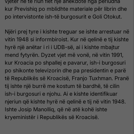
vjetër në të riun flet një anekdotë nga periudha
kur Previshiq po mblidhte materiale për librin dhe
po intervistonte ish-të burgosurit e Goli Otokut.
Njëri prej tyre i kishte treguar se ishte arrestuar në
vitin 1948 si informbiroist. Kur në qelinë e tij kishte
hyrë një anëtar i ri i UDB-së, ai i kishte mbajtur
mend fytyrën. Dyzet vjet më vonë, në vitin 1991,
kur Kroacia po shpallej e pavarur, ish-i burgosuri
po shikonte televizorin dhe pa presidentin e parë
të Republikës së Kroacisë, Franjo Tuxhman. Pranë
tij ishte një burrë me kostum të bardhë, të cilin
ish-i burgosuri e njohu. Ai e kishte identifikuar
njeriun që kishte hyrë në qelinë e tij në vitin 1948.
Ishte Josip Manolliq, që në atë kohë ishte
kryeministër i Republikës së Kroacisë.