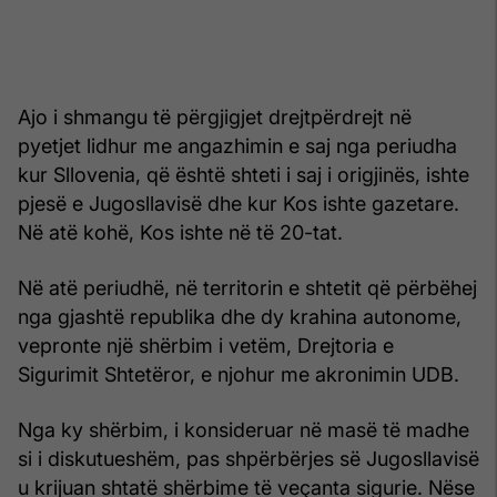
Ajo i shmangu të përgjigjet drejtpërdrejt në
pyetjet lidhur me angazhimin e saj nga periudha
kur Sllovenia, që është shteti i saj i origjinës, ishte
pjesë e Jugosllavisë dhe kur Kos ishte gazetare.
Në atë kohë, Kos ishte në të 20-tat.
Në atë periudhë, në territorin e shtetit që përbëhej
nga gjashtë republika dhe dy krahina autonome,
vepronte një shërbim i vetëm, Drejtoria e
Sigurimit Shtetëror, e njohur me akronimin UDB.
Nga ky shërbim, i konsideruar në masë të madhe
si i diskutueshëm, pas shpërbërjes së Jugosllavisë
u krijuan shtatë shërbime të veçanta sigurie. Nëse