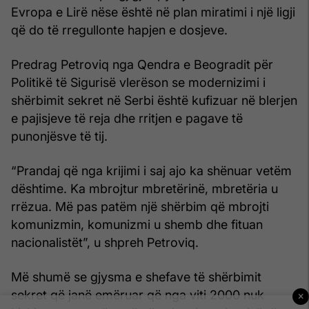
Evropa e Lirë nëse është në plan miratimi i një ligji
që do të rregullonte hapjen e dosjeve.
Predrag Petroviq nga Qendra e Beogradit për
Politikë të Sigurisë vlerëson se modernizimi i
shërbimit sekret në Serbi është kufizuar në blerjen
e pajisjeve të reja dhe rritjen e pagave të
punonjësve të tij.
“Prandaj që nga krijimi i saj ajo ka shënuar vetëm
dështime. Ka mbrojtur mbretërinë, mbretëria u
rrëzua. Më pas patëm një shërbim që mbrojti
komunizmin, komunizmi u shemb dhe fituan
nacionalistët”, u shpreh Petroviq.
Më shumë se gjysma e shefave të shërbimit
sekret që janë emëruar që nga viti 2000 nuk
×