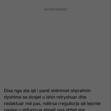
Disa nga ata që i panë shënimet shprehnin
dyshime se dosjet u ishin ndryshuar dhe
redaktuar më pas, ndërsa rregullorja që lejonte
qasjen u shfuqizua shpejt nga shteti me