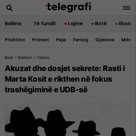
Ballina
Të fundit
Lajme
Botë
Ekono
Prishtina
Prizreni
Peja
Ferizaj
Gjakova
Mitrov
Botë
>
Ballkan
>
Serbia
Akuzat dhe dosjet sekrete: Rasti i
Marta Kosit e rikthen në fokus
trashëgiminë e UDB-së