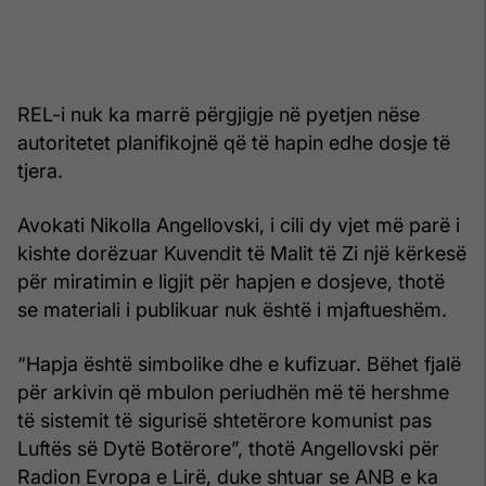
REL-i nuk ka marrë përgjigje në pyetjen nëse
autoritetet planifikojnë që të hapin edhe dosje të
tjera.
Avokati Nikolla Angellovski, i cili dy vjet më parë i
kishte dorëzuar Kuvendit të Malit të Zi një kërkesë
për miratimin e ligjit për hapjen e dosjeve, thotë
se materiali i publikuar nuk është i mjaftueshëm.
“Hapja është simbolike dhe e kufizuar. Bëhet fjalë
për arkivin që mbulon periudhën më të hershme
të sistemit të sigurisë shtetërore komunist pas
Luftës së Dytë Botërore”, thotë Angellovski për
Radion Evropa e Lirë, duke shtuar se ANB e ka