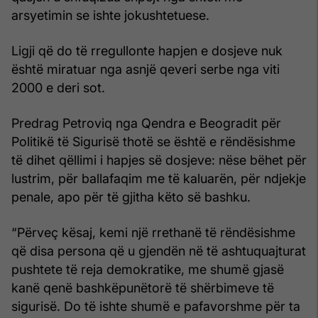
arsyetimin se ishte jokushtetuese.
Ligji që do të rregullonte hapjen e dosjeve nuk
është miratuar nga asnjë qeveri serbe nga viti
2000 e deri sot.
Predrag Petroviq nga Qendra e Beogradit për
Politikë të Sigurisë thotë se është e rëndësishme
të dihet qëllimi i hapjes së dosjeve: nëse bëhet për
lustrim, për ballafaqim me të kaluarën, për ndjekje
penale, apo për të gjitha këto së bashku.
“Përveç kësaj, kemi një rrethanë të rëndësishme
që disa persona që u gjendën në të ashtuquajturat
pushtete të reja demokratike, me shumë gjasë
kanë qenë bashkëpunëtorë të shërbimeve të
sigurisë. Do të ishte shumë e pafavorshme për ta