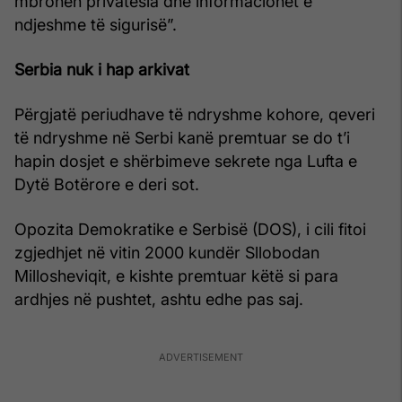
mbrohen privatësia dhe informacionet e
ndjeshme të sigurisë”.
Serbia nuk i hap arkivat
Përgjatë periudhave të ndryshme kohore, qeveri
të ndryshme në Serbi kanë premtuar se do t’i
hapin dosjet e shërbimeve sekrete nga Lufta e
Dytë Botërore e deri sot.
Opozita Demokratike e Serbisë (DOS), i cili fitoi
zgjedhjet në vitin 2000 kundër Sllobodan
Millosheviqit, e kishte premtuar këtë si para
ardhjes në pushtet, ashtu edhe pas saj.