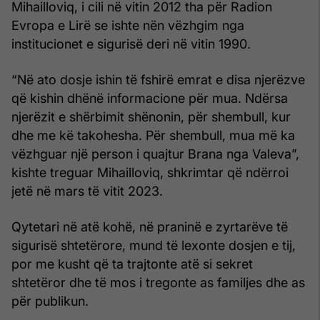
Mihailloviq, i cili në vitin 2012 tha për Radion
Evropa e Lirë se ishte nën vëzhgim nga
institucionet e sigurisë deri në vitin 1990.
“Në ato dosje ishin të fshirë emrat e disa njerëzve
që kishin dhënë informacione për mua. Ndërsa
njerëzit e shërbimit shënonin, për shembull, kur
dhe me kë takohesha. Për shembull, mua më ka
vëzhguar një person i quajtur Brana nga Valeva”,
kishte treguar Mihailloviq, shkrimtar që ndërroi
jetë në mars të vitit 2023.
Qytetari në atë kohë, në praninë e zyrtarëve të
sigurisë shtetërore, mund të lexonte dosjen e tij,
por me kusht që ta trajtonte atë si sekret
shtetëror dhe të mos i tregonte as familjes dhe as
për publikun.