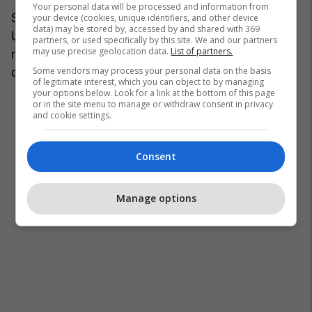
Your personal data will be processed and information from
Si Sllovenia, edhe Kroacia i ka hapur arkivat e
your device (cookies, unique identifiers, and other device
data) may be stored by, accessed by and shared with 369
UDB-së. Midis 15 dhe 20 mijë dosjesh, të
partners, or used specifically by this site. We and our partners
may use precise geolocation data.
List of partners.
mbledhura deri në fillim të viteve ’90, u bënë të
Some vendors may process your personal data on the basis
qasshme për publikun.
of legitimate interest, which you can object to by managing
your options below. Look for a link at the bottom of this page
or in the site menu to manage or withdraw consent in privacy
and cookie settings.
Consent
Manage options