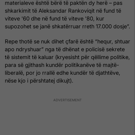
materialeve është bërë të paktën dy herë – pas
shkarkimit të Aleksandar Rankoviqit në fund të
viteve '60 dhe në fund të viteve '80, kur
supozohet se janë shkatërruar rreth 17.000 dosje”.
Repe thotë se nuk dihet çfarë është “hequr, shtuar
apo ndryshuar” nga të dhënat e policisë sekrete
të sistemit të kaluar (kryesisht për qëllime politike,
para së gjithash kundër politikanëve të majtë-
liberalë, por jo rrallë edhe kundër të djathtëve,
nëse kjo i përshtatej dikujt).