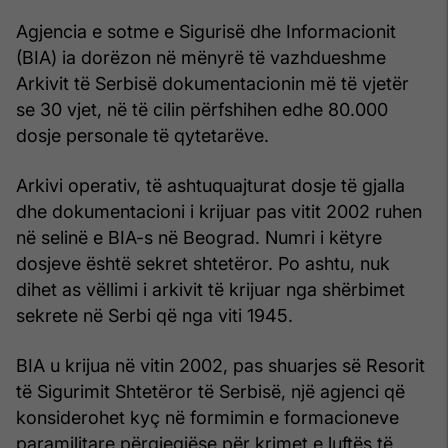
Agjencia e sotme e Sigurisë dhe Informacionit
(BIA) ia dorëzon në mënyrë të vazhdueshme
Arkivit të Serbisë dokumentacionin më të vjetër
se 30 vjet, në të cilin përfshihen edhe 80.000
dosje personale të qytetarëve.
Arkivi operativ, të ashtuquajturat dosje të gjalla
dhe dokumentacioni i krijuar pas vitit 2002 ruhen
në selinë e BIA-s në Beograd. Numri i këtyre
dosjeve është sekret shtetëror. Po ashtu, nuk
dihet as vëllimi i arkivit të krijuar nga shërbimet
sekrete në Serbi që nga viti 1945.
BIA u krijua në vitin 2002, pas shuarjes së Resorit
të Sigurimit Shtetëror të Serbisë, një agjenci që
konsiderohet kyç në formimin e formacioneve
paramilitare përgjegjëse për krimet e luftës të