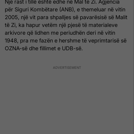
Një rast i tillë është edhe në Mal të Zi. Agjencia
për Siguri Kombëtare (ANB), e themeluar në vitin
2005, një vit para shpalljes së pavarësisë së Malit
të Zi, ka hapur vetëm një pjesë të materialeve
arkivore që lidhen me periudhën deri në vitin
1948, pra me fazën e hershme të veprimtarisë së
OZNA-së dhe fillimet e UDB-së.