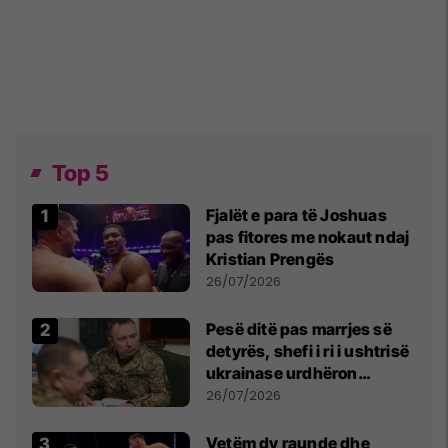
Top 5
Fjalët e para të Joshuas
pas fitores me nokaut ndaj
Kristian Prengës
26/07/2026
Pesë ditë pas marrjes së
detyrës, shefi i ri i ushtrisë
ukrainase urdhëron
kontroll të madh
26/07/2026
Vetëm dy raunde dhe