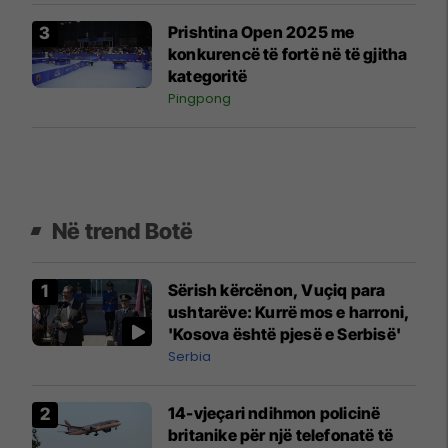
Prishtina Open 2025 me
konkurencë të fortë në të gjitha
kategoritë
Pingpong
Në trend Botë
Sërish kërcënon, Vuçiq para
ushtarëve: Kurrë mos e harroni,
'Kosova është pjesë e Serbisë'
Serbia
14-vjeçari ndihmon policinë
britanike për një telefonatë të