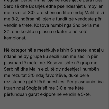
Serbisë dhe Bosnjës edhe pse ndeshjet u mbyllen
me rezultat 3:0, ato shënuan fitore ndaj Malit të zi
me 3:2, ndërsa në lojën e fundit që vendoste për
vendin e tretë, Kosova humbi nga Shqipëria me
3:1, dhe kështu u plasua e katërta në këtë
kampionat,
Në kategorinë e meshkujve ishin 6 shtete, andaj u
ndanë në dy grupe ku secili luan me secilin për
plasman të mëtejmë. Kosova ishte në grup me
Serbinë dhe Malin e zi, të dy ndeshjet i humbën
me rezultat 3:0 ndaj favoritëve, duke bërë
rezistencë gjatë tërë ndeshjes. Për plasmanin final
fituan ndaj Shqipërisë me 3:0 e me këtë
përfunduan garat ekipore në vendin e 5-të.