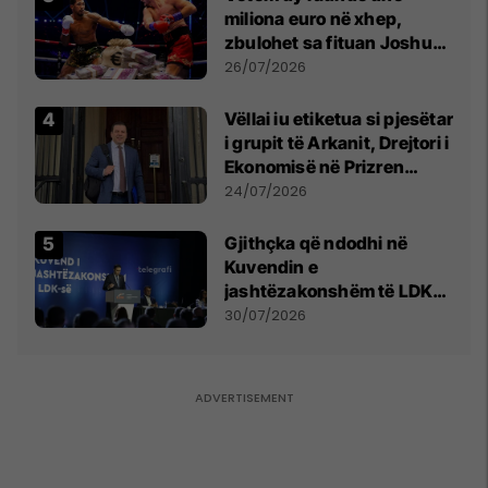
miliona euro në xhep,
zbulohet sa fituan Joshua
e Prenga
26/07/2026
Vëllai iu etiketua si pjesëtar
i grupit të Arkanit, Drejtori i
Ekonomisë në Prizren
mohon pretendimet
24/07/2026
Gjithçka që ndodhi në
Kuvendin e
jashtëzakonshëm të LDK-
së
30/07/2026