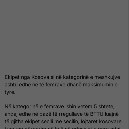
Ekipet nga Kosova si në kategorinë e meshkujve
ashtu edhe në të femrave dhanë maksimumin e
tyre.
Në kategorinë e femrave ishin vetëm 5 shtete,
andaj edhe në bazë të rregullave të BTTU luajnë
të gjitha ekipet secili me secilin, lojtaret kosovare
treguan përparim në lojë në ndeshjet e para ndaj