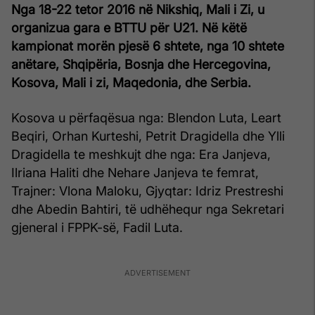
Nga 18-22 tetor 2016 në Nikshiq, Mali i Zi, u
organizua gara e BTTU për U21. Në këtë
kampionat morën pjesë 6 shtete, nga 10 shtete
anëtare, Shqipëria, Bosnja dhe Hercegovina,
Kosova, Mali i zi, Maqedonia, dhe Serbia.
Kosova u përfaqësua nga: Blendon Luta, Leart
Beqiri, Orhan Kurteshi, Petrit Dragidella dhe Ylli
Dragidella te meshkujt dhe nga: Era Janjeva,
Ilriana Haliti dhe Nehare Janjeva te femrat,
Trajner: Vlona Maloku, Gjyqtar: Idriz Prestreshi
dhe Abedin Bahtiri, të udhëhequr nga Sekretari
gjeneral i FPPK-së, Fadil Luta.