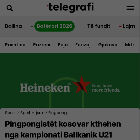
Ballina
Botërori 2026
Të fundit
Lajme
Prishtina
Prizreni
Peja
Ferizaj
Gjakova
Mitrov
Sport
>
Sporte-tjera
>
Pingpong
Pingpongistët kosovar kthehen
nga kampionati Ballkanik U21