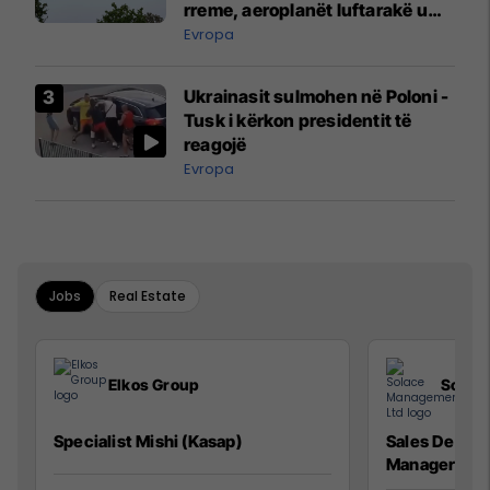
rreme, aeroplanët luftarakë u
ngritën në ajër për të
Evropa
interceptuar fluturaken e Qatar
Airways që po shkonte drejt
Ukrainasit sulmohen në Poloni -
Mançesterit
Tusk i kërkon presidentit të
reagojë
Evropa
Jobs
Real Estate
Elkos Group
Solac
Specialist Mishi (Kasap)
Sales Devel
Manager