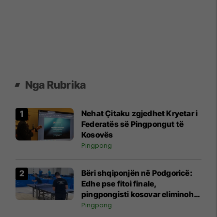
Nga Rubrika
Nehat Çitaku zgjedhet Kryetar i
Federatës së Pingpongut të
Kosovës
Pingpong
Bëri shqiponjën në Podgoricë:
Edhe pse fitoi finale,
pingpongisti kosovar eliminohet
nga gara
Pingpong