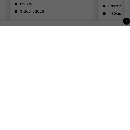
Ferizaj
Prishtinë
3 Gusht 2026
29 Gusht 2
×