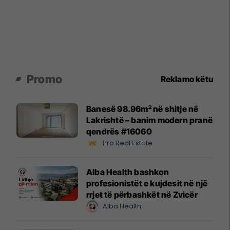
Promo
Reklamo këtu
Banesë 98.96m² në shitje në
Lakrishtë – banim modern pranë
qendrës #16060
Pro Real Estate
Alba Health bashkon
profesionistët e kujdesit në një
rrjet të përbashkët në Zvicër
Alba Health