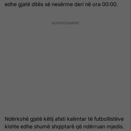
edhe gjatë ditës së nesërme deri në ora 00:00.
Ndërkohë gjatë këtij afati kalimtar të futbollistëve
kishte edhe shumë shqiptarë që ndërruan mjedis.