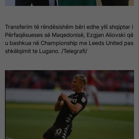
Transferim të rëndësishëm bëri edhe ylli shqiptar i
Përfaqësueses së Maqedonisë, Ezgjan Aliovski që
u bashkua në Championship me Leeds United pas
shkëlqimit te Lugano. /Telegrafi/