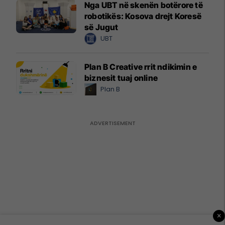
Nga UBT në skenën botërore të
robotikës: Kosova drejt Koresë
së Jugut
UBT
Plan B Creative rrit ndikimin e
biznesit tuaj online
Plan B
×