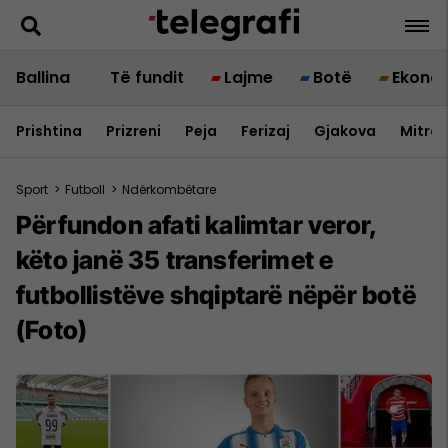
Ballina
Të fundit
Lajme
Botë
Ekono
Prishtina
Prizreni
Peja
Ferizaj
Gjakova
Mitrov
Sport
>
Futboll
>
Ndërkombëtare
Përfundon afati kalimtar veror,
këto janë 35 transferimet e
futbollistëve shqiptarë nëpër botë
(Foto)