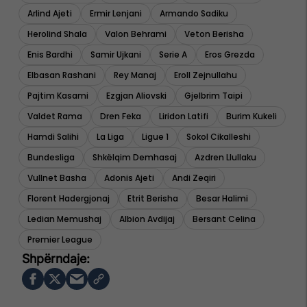
Arlind Ajeti
Ermir Lenjani
Armando Sadiku
Herolind Shala
Valon Behrami
Veton Berisha
Enis Bardhi
Samir Ujkani
Serie A
Eros Grezda
Elbasan Rashani
Rey Manaj
Eroll Zejnullahu
Pajtim Kasami
Ezgjan Aliovski
Gjelbrim Taipi
Valdet Rama
Dren Feka
Liridon Latifi
Burim Kukeli
Hamdi Salihi
La Liga
Ligue 1
Sokol Cikalleshi
Bundesliga
Shkëlqim Demhasaj
Azdren Llullaku
Vullnet Basha
Adonis Ajeti
Andi Zeqiri
Florent Hadergjonaj
Etrit Berisha
Besar Halimi
Ledian Memushaj
Albion Avdijaj
Bersant Celina
Premier League