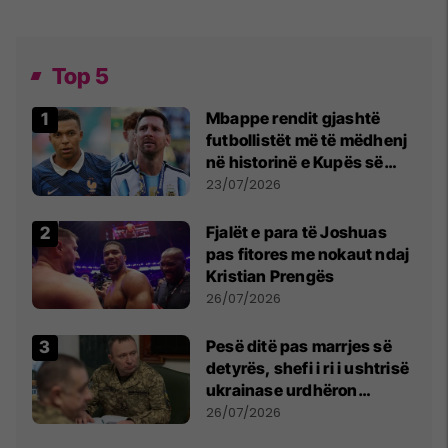
Top 5
Mbappe rendit gjashtë
futbollistët më të mëdhenj
në historinë e Kupës së
Botës, Messi mbetet i dyti
23/07/2026
Fjalët e para të Joshuas
pas fitores me nokaut ndaj
Kristian Prengës
26/07/2026
Pesë ditë pas marrjes së
detyrës, shefi i ri i ushtrisë
ukrainase urdhëron
kontroll të madh
26/07/2026