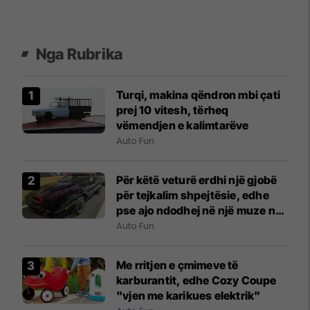
Nga Rubrika
Turqi, makina qëndron mbi çati
prej 10 vitesh, tërheq
vëmendjen e kalimtarëve
Auto Fun
Për këtë veturë erdhi një gjobë
për tejkalim shpejtësie, edhe
pse ajo ndodhej në një muze në
New York City
Auto Fun
Me rritjen e çmimeve të
karburantit, edhe Cozy Coupe
"vjen me karikues elektrik"