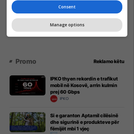
Consent
Manage options
Promo
Reklamo këtu
IPKO thyen rekordin e trafikut
mobil në Kosovë, arrin kulmin
prej 60 Gbps
IPKO
Si e garanton Aptamil cilësinë
dhe sigurinë e produkteve për
fëmijët mbi 1 vjeç