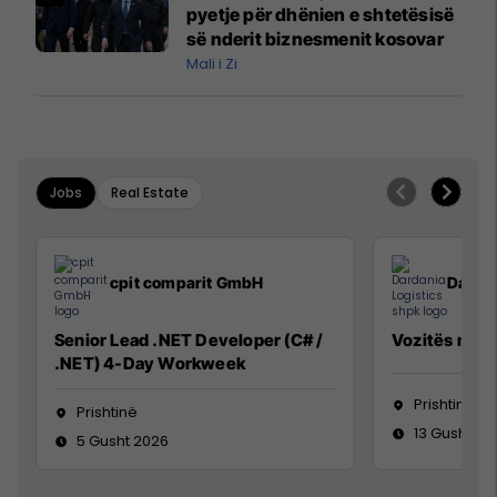
pyetje për dhënien e shtetësisë
së nderit biznesmenit kosovar
Mali i Zi
Jobs
Real Estate
cpit comparit GmbH
Dardan
Senior Lead .NET Developer (C# /
Vozitës me K
.NET) 4-Day Workweek
Prishtinë
Prishtinë
13 Gusht 20
5 Gusht 2026