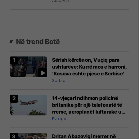
Auto Fun
Në trend Botë
Sërish kërcënon, Vuçiq para
ushtarëve: Kurrë mos e harroni,
'Kosova është pjesë e Serbisë'
Serbia
14-vjeçari ndihmon policinë
britanike për një telefonatë të
rreme, aeroplanët luftarakë u
ngritën në ajër për të
Evropa
interceptuar fluturaken e Qatar
Airways që po shkonte drejt
Dritan Abazoviqi merret në
Mançesterit