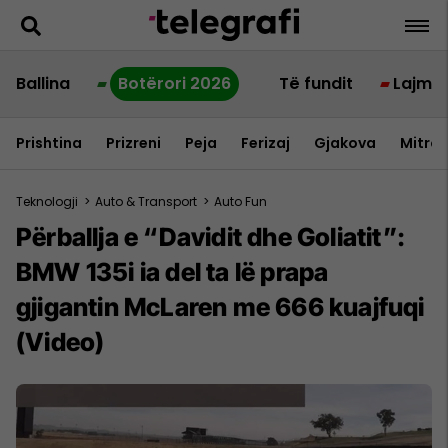
Ballina
Botërori 2026
Të fundit
Lajme
Prishtina
Prizreni
Peja
Ferizaj
Gjakova
Mitrov
Teknologji
>
Auto & Transport
>
Auto Fun
Përballja e “Davidit dhe Goliatit”:
BMW 135i ia del ta lë prapa
gjigantin McLaren me 666 kuajfuqi
(Video)