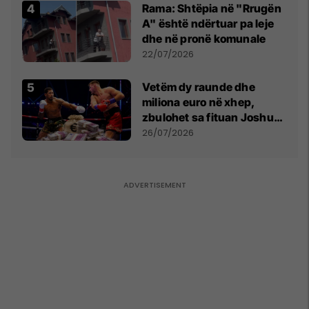
Rama: Shtëpia në "Rrugën
A" është ndërtuar pa leje
dhe në pronë komunale
22/07/2026
Vetëm dy raunde dhe
miliona euro në xhep,
zbulohet sa fituan Joshua
e Prenga
26/07/2026