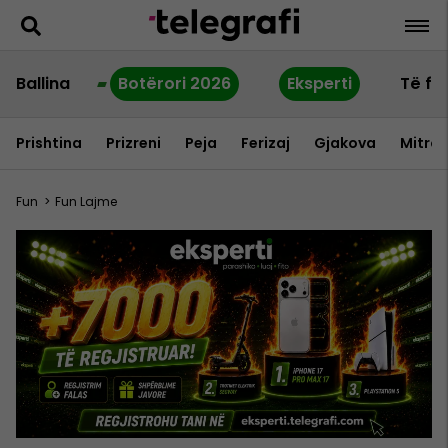
Ballina
Botërori 2026
Eksperti
Të fu
Prishtina
Prizreni
Peja
Ferizaj
Gjakova
Mitrov
Fun
>
Fun Lajme