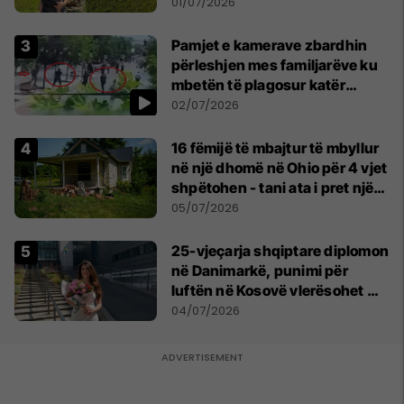
asnjë ditë"
01/07/2026
Pamjet e kamerave zbardhin
përleshjen mes familjarëve ku
mbetën të plagosur katër
persona
02/07/2026
16 fëmijë të mbajtur të mbyllur
në një dhomë në Ohio për 4 vjet
shpëtohen - tani ata i pret një
sfidë e madhe
05/07/2026
25-vjeçarja shqiptare diplomon
në Danimarkë, punimi për
luftën në Kosovë vlerësohet me
notën më të lartë
04/07/2026