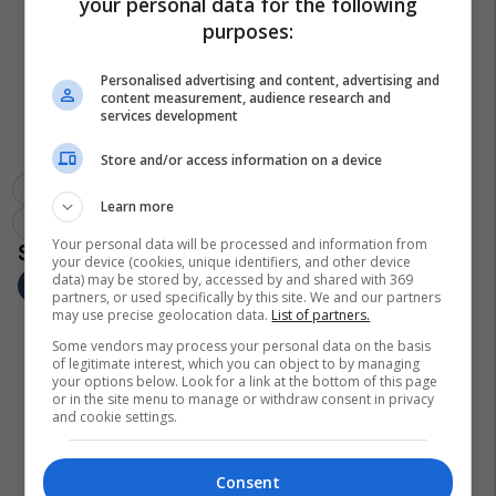
your personal data for the following
purposes:
Personalised advertising and content, advertising and
content measurement, audience research and
services development
Store and/or access information on a device
Qeni
Australi
Melbourne
Laptopi
Ipad
Hajna
Learn more
Këlysh
Your personal data will be processed and information from
your device (cookies, unique identifiers, and other device
data) may be stored by, accessed by and shared with 369
partners, or used specifically by this site. We and our partners
may use precise geolocation data.
List of partners.
Some vendors may process your personal data on the basis
of legitimate interest, which you can object to by managing
your options below. Look for a link at the bottom of this page
or in the site menu to manage or withdraw consent in privacy
and cookie settings.
Consent