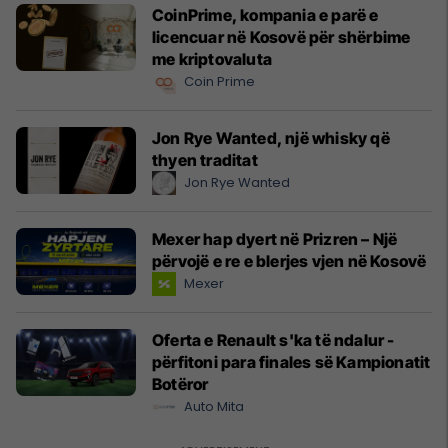
CoinPrime, kompania e parë e
licencuar në Kosovë për shërbime
me kriptovaluta
Coin Prime
Jon Rye Wanted, një whisky që
thyen traditat
Jon Rye Wanted
Mexer hap dyert në Prizren – Një
përvojë e re e blerjes vjen në Kosovë
Mexer
Oferta e Renault s'ka të ndalur -
përfitoni para finales së Kampionatit
Botëror
Auto Mita