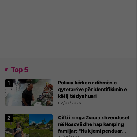
Top 5
Policia kërkon ndihmën e
qytetarëve për identifikimin e
këtij të dyshuari
02/07/2026
Çifti i ri nga Zvicra zhvendoset
në Kosovë dhe hap kamping
familjar: "Nuk jemi penduar