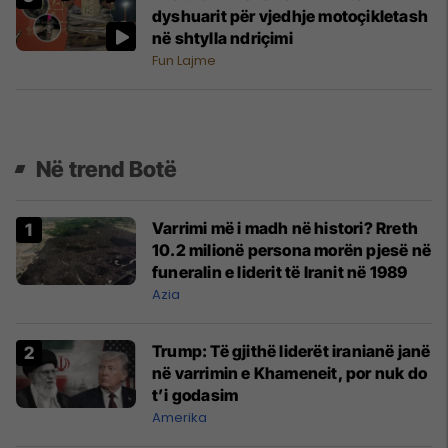
dyshuarit për vjedhje motoçikletash
në shtylla ndriçimi
Fun Lajme
Në trend Botë
Varrimi më i madh në histori? Rreth
10.2 milionë persona morën pjesë në
funeralin e liderit të Iranit në 1989
Azia
Trump: Të gjithë liderët iranianë janë
në varrimin e Khameneit, por nuk do
t’i godasim
Amerika