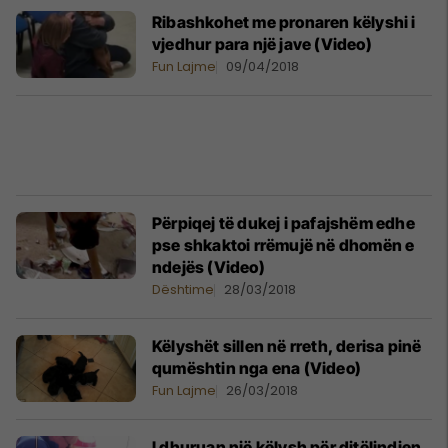
Ribashkohet me pronaren këlyshi i
vjedhur para një jave (Video)
Fun Lajme
09/04/2018
Përpiqej të dukej i pafajshëm edhe
pse shkaktoi rrëmujë në dhomën e
ndejës (Video)
Dështime
28/03/2018
Këlyshët sillen në rreth, derisa pinë
qumështin nga ena (Video)
Fun Lajme
26/03/2018
I dhuruan një këlysh për ditëlindjen