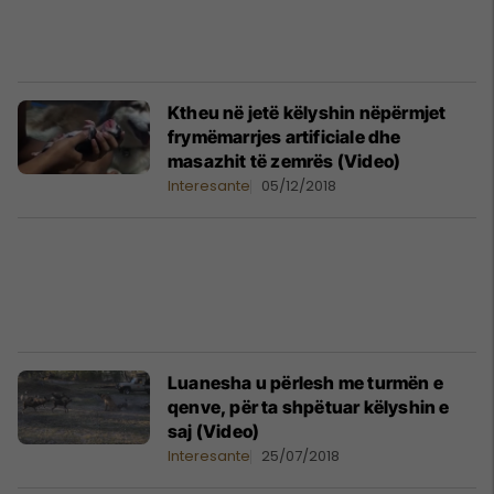
Ktheu në jetë këlyshin nëpërmjet
frymëmarrjes artificiale dhe
masazhit të zemrës (Video)
Interesante
05/12/2018
Luanesha u përlesh me turmën e
qenve, për ta shpëtuar këlyshin e
saj (Video)
Interesante
25/07/2018