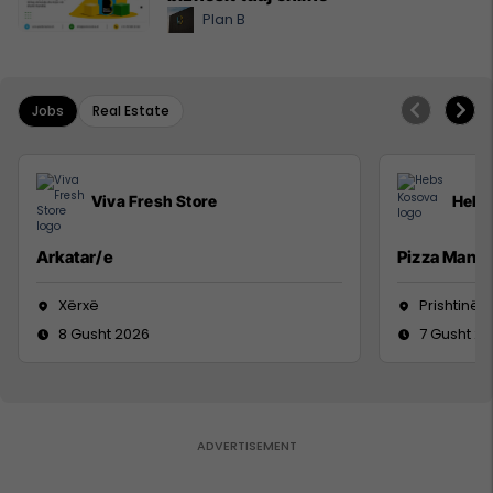
Plan B
Jobs
Real Estate
Viva Fresh Store
Hebs
Arkatar/e
Pizza Man
Xërxë
Prishtinë
8 Gusht 2026
7 Gusht 2