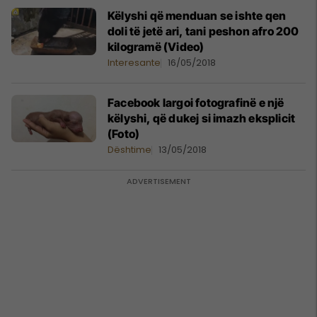
Këlyshi që menduan se ishte qen
doli të jetë ari, tani peshon afro 200
kilogramë (Video)
Interesante
16/05/2018
Facebook largoi fotografinë e një
këlyshi, që dukej si imazh eksplicit
(Foto)
Dështime
13/05/2018