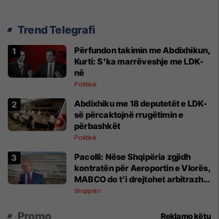
Trend Telegrafi
Përfundon takimin me Abdixhikun,
Kurti: S'ka marrëveshje me LDK-
në
Politikë
Abdixhiku me 18 deputetët e LDK-
së përcaktojnë rrugëtimin e
përbashkët
Politikë
Pacolli: Nëse Shqipëria zgjidh
kontratën për Aeroportin e Vlorës,
MABCO do t’i drejtohet arbitrazhit
ndërkombëtar
Shqipëri
Promo
Reklamo këtu