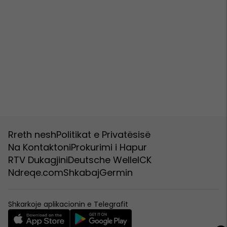
Rreth nesh
Politikat e Privatësisë
Na Kontaktoni
Prokurimi i Hapur
RTV Dukagjini
Deutsche Welle
ICK
Ndreqe.com
Shkabaj
Germin
Shkarkoje aplikacionin e Telegrafit