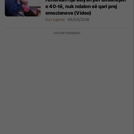
e 40-të, nuk ndalon së qari prej
emocioneve (Video)
Fun Lajme
05/03/2018