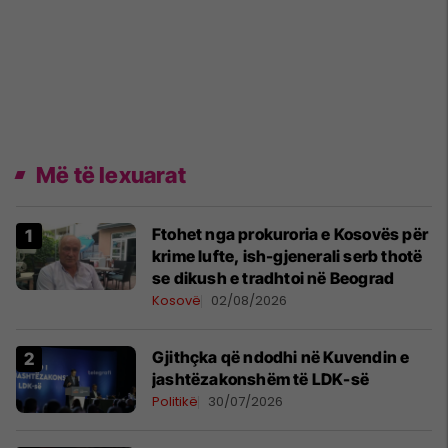
Më të lexuarat
Ftohet nga prokuroria e Kosovës për
krime lufte, ish-gjenerali serb thotë
se dikush e tradhtoi në Beograd
Kosovë
02/08/2026
Gjithçka që ndodhi në Kuvendin e
jashtëzakonshëm të LDK-së
Politikë
30/07/2026