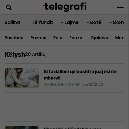
Ballina
Të fundit
Lajme
Botë
Ekono
Prishtina
Prizreni
Peja
Ferizaj
Gjakova
Mitrov
Këlysh
20 Artikuj
Si ta dalloni që bushtra juaj është
mbarsë
Kujdesi për kafshët
25/12/2022