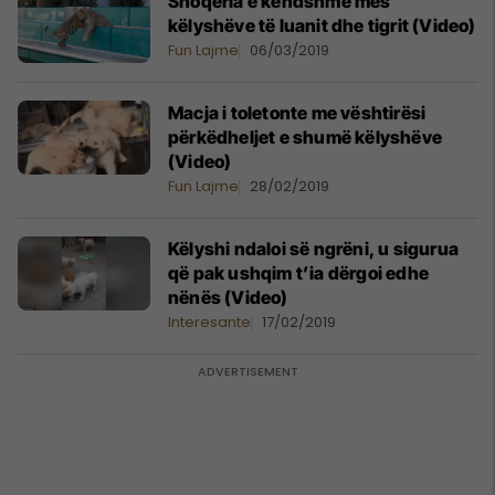
Shoqëria e këndshme mes
këlyshëve të luanit dhe tigrit (Video)
Fun Lajme
06/03/2019
Macja i toletonte me vështirësi
përkëdheljet e shumë këlyshëve
(Video)
Fun Lajme
28/02/2019
Këlyshi ndaloi së ngrëni, u sigurua
që pak ushqim t’ia dërgoi edhe
nënës (Video)
Interesante
17/02/2019