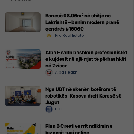
Banesë 98.96m² në shitje në
Lakrishtë – banim modern pranë
qendrës #16060
Pro Real Estate
Alba Health bashkon profesionistët
e kujdesit në një rrjet të përbashkët
në Zvicër
Alba Health
Nga UBT në skenën botërore të
robotikës: Kosova drejt Koresë së
Jugut
UBT
Plan B Creative rrit ndikimin e
biznesit tuaj online