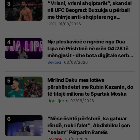
“Vrisni, vrisni shqiptarët”, skandal
në UFC Beograd: Buzukja u përball
me thirrje anti-shqiptare nga
tribunat
UFC
01/08/2026
Një pleskavicë e ngrënë nga Dua
Lipa në Prishtinë në orën 04:28 të
mëngjesit - dhe bota digjitale serbe
shpall gjendjen e luftës
Serbia
03/08/2026
Mirlind Daku mes lotëve
përshëndetet me Rubin Kazanin, do
të fitojë miliona te Spartak Moska
Ligat tjera
02/08/2026
"Nëse është përfshirë, ka gabuar
rëndë, nuk i falet", Abdixhiku i çon
“selam” Përparim Ramës
Politikë
30/07/2026