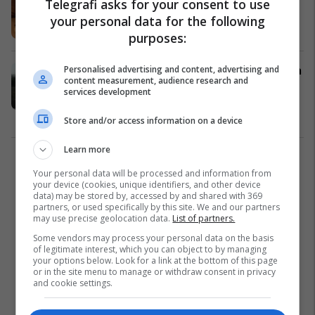
Telegrafi asks for your consent to use
ditësh këlyshin e vjedhur (Video)
your personal data for the following
Fun Lajme
13/11/2017
purposes:
Personalised advertising and content, advertising and
Terrorizojnë me motoçikleta familjen
content measurement, audience research and
e kafshëve që kanë edhe këlyshët e
services development
vegjël (Video)
Dështime
09/11/2017
Store and/or access information on a device
Learn more
1
Your personal data will be processed and information from
your device (cookies, unique identifiers, and other device
data) may be stored by, accessed by and shared with 369
partners, or used specifically by this site. We and our partners
may use precise geolocation data.
List of partners.
Some vendors may process your personal data on the basis
of legitimate interest, which you can object to by managing
your options below. Look for a link at the bottom of this page
or in the site menu to manage or withdraw consent in privacy
and cookie settings.