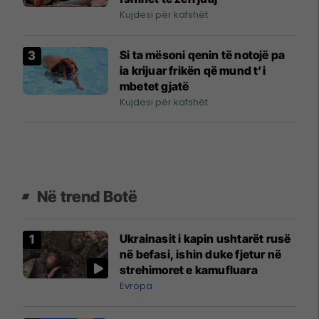
Kujdesi për kafshët
Si ta mësoni qenin të notojë pa
ia krijuar frikën që mund t’i
mbetet gjatë
Kujdesi për kafshët
Në trend Botë
Ukrainasit i kapin ushtarët rusë
në befasi, ishin duke fjetur në
strehimoret e kamufluara
Evropa