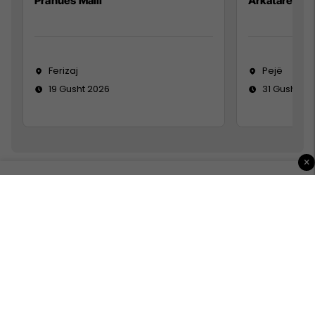
Pranues Malli
Arkatare
Ferizaj
Pejë
19 Gusht 2026
31 Gusht 20
×