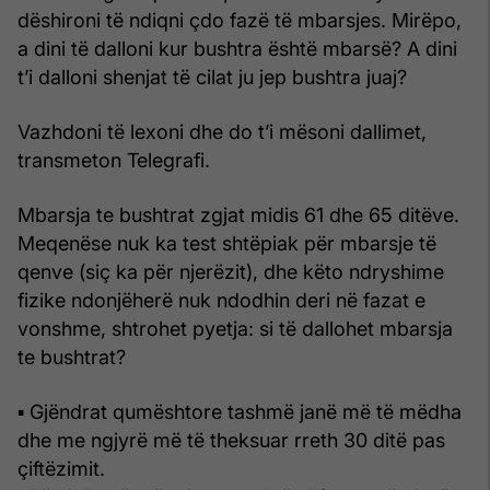
dëshironi të ndiqni çdo fazë të mbarsjes. Mirëpo,
a dini të dalloni kur bushtra është mbarsë? A dini
t’i dalloni shenjat të cilat ju jep bushtra juaj?
Vazhdoni të lexoni dhe do t’i mësoni dallimet,
transmeton Telegrafi.
Mbarsja te bushtrat zgjat midis 61 dhe 65 ditëve.
Meqenëse nuk ka test shtëpiak për mbarsje të
qenve (siç ka për njerëzit), dhe këto ndryshime
fizike ndonjëherë nuk ndodhin deri në fazat e
vonshme, shtrohet pyetja: si të dallohet mbarsja
te bushtrat?
▪ Gjëndrat qumështore tashmë janë më të mëdha
dhe me ngjyrë më të theksuar rreth 30 ditë pas
çiftëzimit.