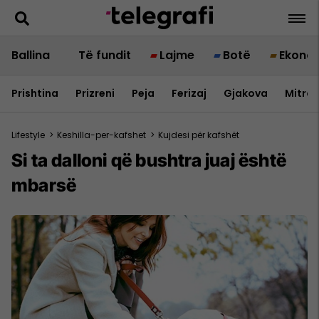
Ballina
Të fundit
Lajme
Botë
Ekono
Prishtina
Prizreni
Peja
Ferizaj
Gjakova
Mitrov
Lifestyle
>
Keshilla-per-kafshet
>
Kujdesi për kafshët
Si ta dalloni që bushtra juaj është
mbarsë