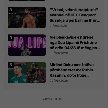
“Vrisni, vrisni shqiptarët”,
skandal në UFC Beograd:
Buzukja u përball me thirrje
anti-shqiptare nga
01/08/2026
tribunat
Një pleskavicë e ngrënë
nga Dua Lipa në Prishtinë
në orën 04:28 të mëngjesit
- dhe bota digjitale serbe
03/08/2026
shpall gjendjen e luftës
Mirlind Daku mes lotëve
përshëndetet me Rubin
Kazanin, do të fitojë
miliona te Spartak Moska
02/08/2026