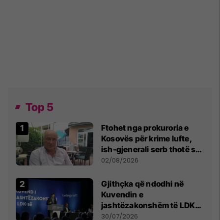
Top 5
Ftohet nga prokuroria e
Kosovës për krime lufte,
ish-gjenerali serb thotë se
dikush e tradhtoi në
02/08/2026
Beograd
Gjithçka që ndodhi në
Kuvendin e
jashtëzakonshëm të LDK-
së
30/07/2026