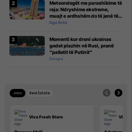
Meteorologët me parashikime të
reja: Ndryshime ekstreme,
muajt e ardhshëm do të jenë të
pazakontë
Nga Bota
Momenti kur droni ukrainas
godet plazhin në Rusi, pranë
"pallatit të Putinit"
Evropa
Jobs
Real Estate
Viva Fresh Store
Viva F