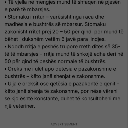
▪ Të vjella në mëngjes mund të shfaqen në pjesën
e parë të mbarsjes.
▪ Stomaku i rritur – varësisht nga raca dhe
madhësia e bushtrës së mbarsur. Stomaku
zakonisht rritet prej 20 – 50 për qind, por mund të
bëhet i dukshëm vetëm 6 javë para lindjes.
▪ Ndodh rritja e peshës trupore rreth ditës së 35-
të të mbarsjes – rritja mund të shkojë edhe deri në
50 për qind të peshës normale të bushtrës.
▪ Oreks më i ulët apo qetësia e pazakonshme e
bushtrës – këto janë shenjat e zakonshme.
▪ Ulja e oreksit ose qetësia e pazakontë e qenit -
këto janë shenja të zakonshme, por nëse vëreni
se kjo është konstante, duhet të konsultoheni me
një veteriner.