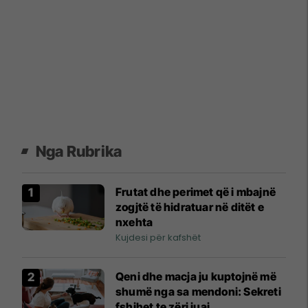
Nga Rubrika
Frutat dhe perimet që i mbajnë
zogjtë të hidratuar në ditët e
nxehta
Kujdesi për kafshët
Qeni dhe macja ju kuptojnë më
shumë nga sa mendoni: Sekreti
fshihet te zëri juaj