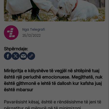
Nga
Telegrafi
25/12/2022
Mirëpritja e këlyshëve të vegjël në shtëpinë tuaj
është një periudhë emocionuese. Megjithatë, nuk
është gjithmonë e lehtë të dallosh kur kafsha juaj
është mbarsur
Pavarësisht kësaj, është e rëndësishme të jeni të
përgatitur në mënyrë që të minimizoni