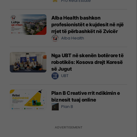
Pro Real Estate
Alba Health bashkon
profesionistët e kujdesit në një
rrjet të përbashkët në Zvicër
Alba Health
Nga UBT në skenën botërore të
robotikës: Kosova drejt Koresë
së Jugut
UBT
Plan B Creative rrit ndikimin e
biznesit tuaj online
Plan B