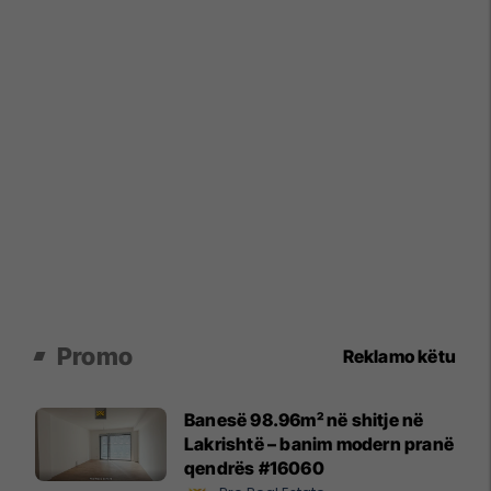
Promo
Reklamo këtu
Banesë 98.96m² në shitje në
Lakrishtë – banim modern pranë
qendrës #16060