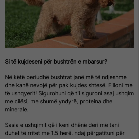
Si të kujdeseni për bushtrën e mbarsur?
Në këtë periudhë bushtrat janë më të ndjeshme
dhe kanë nevojë për pak kujdes shtesë. Filloni me
të ushqyerit! Sigurohuni që t'i siguroni asaj ushqim
me cilësi, me shumë yndyrë, proteina dhe
minerale.
Sasia e ushqimit që i keni dhënë deri më tani
duhet të rritet me 1.5 herë, ndaj përgatituni për