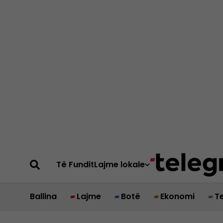
Të Fundit
Lajme lokale
Ballina
Lajme
Botë
Ekonomi
T