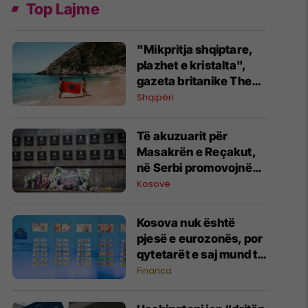
Top Lajme
"Mikpritja shqiptare,
plazhet e kristalta",
gazeta britanike The
Sun i kushton artikull
Shqipëri
Shqipërisë: Një perlë
që duhet vizituar
Të akuzuarit për
Masakrën e Reçakut,
në Serbi promovojnë
mohimin e krimit
Kosovë
Kosova nuk është
pjesë e eurozonës, por
qytetarët e saj mund të
votojnë për dizajnin e ri
Financa
të kartëmonedhave
euro