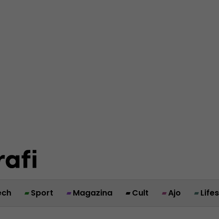
ech
Sport
Magazina
Cult
Ajo
Life