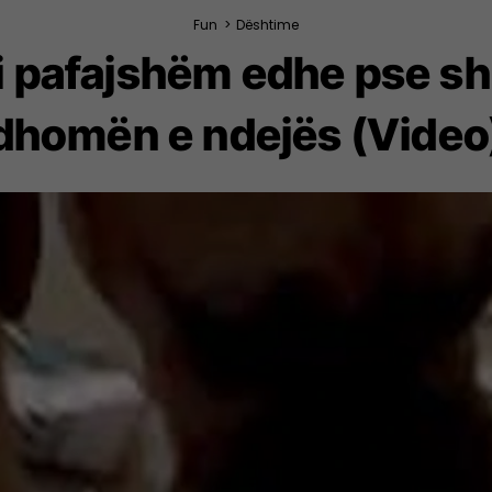
Fun
>
Dështime
 i pafajshëm edhe pse s
dhomën e ndejës (Video