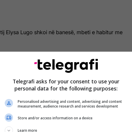
 tij Elysa Lugo shkoi në banesë, mbeti e habitur me
go kush i ka bërë këto”, ka thënë Lugo, ndërsa nuk
buzëqeshjen.
ej të tregohej i pafajshëm, Lincoln shikonte edhe
Telegrafi asks for your consent to use your
me biskota. Të cilat duket se për një kohë të
personal data for the following purposes:
 shijojë. /Telegrafi/
Personalised advertising and content, advertising and content
measurement, audience research and services development
Store and/or access information on a device
Learn more