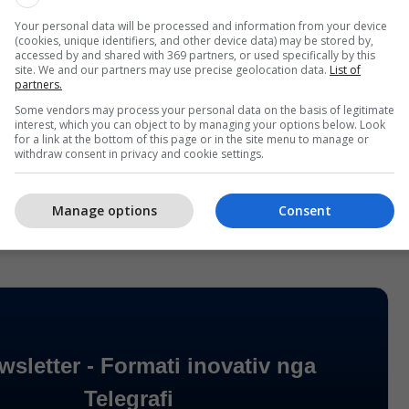
Your personal data will be processed and information from your device
(cookies, unique identifiers, and other device data) may be stored by,
accessed by and shared with 369 partners, or used specifically by this
site. We and our partners may use precise geolocation data.
List of
partners.
Some vendors may process your personal data on the basis of legitimate
interest, which you can object to by managing your options below. Look
for a link at the bottom of this page or in the site menu to manage or
withdraw consent in privacy and cookie settings.
Manage options
Consent