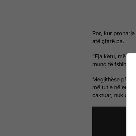
Por, kur pronarja
atë çfarë pa.
“Eja këtu, më tre
mund të fshihte 
Megjithëse përpiq
më tutje në enën 
caktuar, nuk do t’i