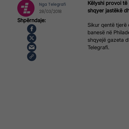
Këlyshi provoi të
Nga
Telegrafi
shqyer jastëkë d
28/03/2018
Sikur qentë tjerë 
banesë në Philade
shqyejë gazeta dh
Telegrafi.