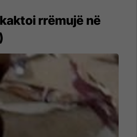
hkaktoi rrëmujë në
)