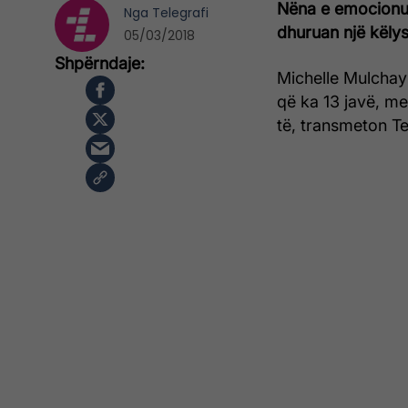
Nëna e emocionuar
Nga
Telegrafi
dhuruan një këlys
05/03/2018
Michelle Mulchay 
që ka 13 javë, me 
të, transmeton Te