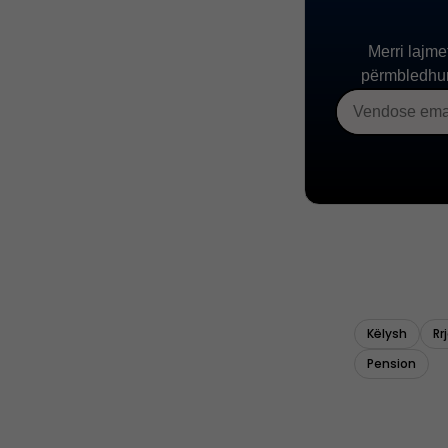
Këlysh
Rr
Pension