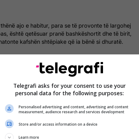
 thënë ajo e habitur, para se të provonte të largohej
s, është qetësuar pranë bashkëshortit dhe të birit,
dhatonte kafshën shtëpiake që ia bënë si dhuratë.
ohë shumë të vështirë për Mulchay, e cila është
una që bënte si teknike shëndetësore, për shkak të
rrallë që i shkakton dhimbje të vazhdueshme.
Telegrafi asks for your consent to use your
reagimi saj, kanë bërë që shfrytëzuesit e rrjeteve
personal data for the following purposes:
dajnë videon, ndërsa ta urojnë atë për shumë vite
Telegrafi/
Personalised advertising and content, advertising and content
measurement, audience research and services development
Store and/or access information on a device
Learn more