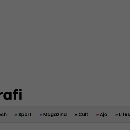
ech
Sport
Magazina
Cult
Ajo
Life