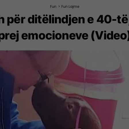
Fun
>
Fun Lajme
h për ditëlindjen e 40-të
prej emocioneve (Video