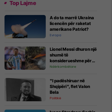
Top Lajme
A do ta marrë Ukraina
licencën për raketat
amerikane Patriot?
Evropa
Lionel Messi dhuron një
shumë të
konsiderueshme për
zjarret në Madrid
Ndërkombëtare
"I padëshiruar në
Shqipëri", flet Valon
Bela
Politikë