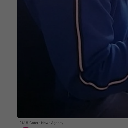
21:"© Caters News Agency