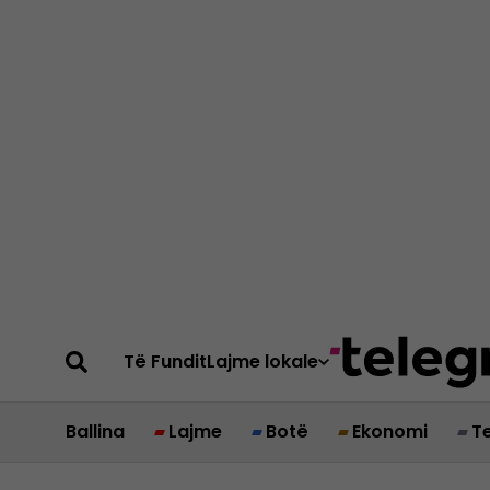
Të Fundit
Lajme lokale
Ballina
Lajme
Botë
Ekonomi
T