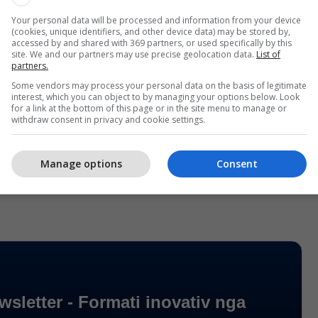
Your personal data will be processed and information from your device
(cookies, unique identifiers, and other device data) may be stored by,
accessed by and shared with 369 partners, or used specifically by this
site. We and our partners may use precise geolocation data.
List of
partners.
Some vendors may process your personal data on the basis of legitimate
interest, which you can object to by managing your options below. Look
for a link at the bottom of this page or in the site menu to manage or
withdraw consent in privacy and cookie settings.
Manage options
Consent