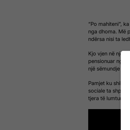
“Po mahiteni”, ka
nga dhoma. Më pa
ndërsa nisi ta le
Kjo vjen në një k
pensionuar nga p
një sëmundje të 
Pamjet ku shihet 
sociale ta shpërn
tjera të lumtura. /