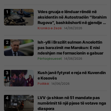
Vdes gruaja e lënduar rëndë në
aksidentin në Autostradën “Ibrahim
Rugova”, bashkëshorti në gjendje të
rëndë
Kronika e Zezë
14/06/2026
Ish-ylli i Brazilit sulmon Ancelottin
pas barazimit me Marokun: E nisi
ndeshjen me formacionin e gabuar
Përfaqësueset
14/06/2026
Kush janë fytyrat e reja në Kuvendin
e Kosovës
Politikë
14/06/2026
LVV-ja shkon në 51 mandate pas
numërimit të një pjese të votave nga
diaspora