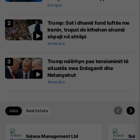
kompanitë nuk arrijnë marrëveshje
Evropa
Trump: Sot i dhamë fund luftës me
Iranin, trupat do kthehen shumë
shpejt në shtëpi
Amerika
Trump ndërhyn pas tensionimit të
situatës mes Erdoganit dhe
Netanyahut
Amerika
Jobs
Real Estate
Solace Management Ltd
Sola