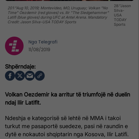
28:"Jason
201:"Aug 10, 2019; Montevideo, MO, Uruguay; Volkan "No
Silva-
Time" Oezdemir (red gloves) vs. Ilir "The Sledgehammer"
USA
Latifi (blue gloves) during UFC at Antel Arena. Mandatory
TODAY
Credit: Jason Silva-USA TODAY Sports
Sports
Nga
Telegrafi
11/08/2019
Volkan Oezdemir ka arritur të triumfojë në duelin
ndaj Ilir Latifit.
Ndeshja e kategorisë së lehtë në MMA i takoi
turkut me pasaportë suedeze, pasi në raundin e
dytë e nokautoi shqiptarin nga Kosova, Ilir Latifi.