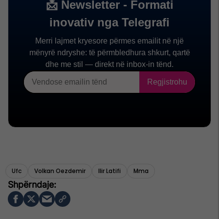
Ufc
Volkan Oezdemir
Ilir Latifi
Mma