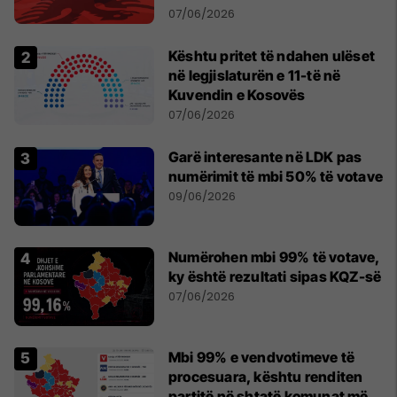
07/06/2026
Kështu pritet të ndahen ulëset
në legjislaturën e 11-të në
Kuvendin e Kosovës
07/06/2026
Garë interesante në LDK pas
numërimit të mbi 50% të votave
09/06/2026
Numërohen mbi 99% të votave,
ky është rezultati sipas KQZ-së
07/06/2026
Mbi 99% e vendvotimeve të
procesuara, kështu renditen
partitë në shtatë komunat më