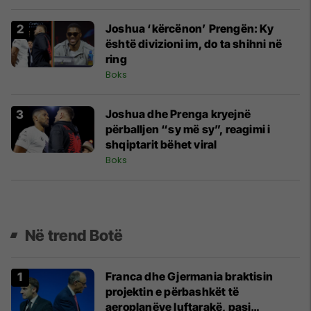
Joshua ‘kërcënon’ Prengën: Ky
është divizioni im, do ta shihni në
ring
Boks
Joshua dhe Prenga kryejnë
përballjen “sy më sy”, reagimi i
shqiptarit bëhet viral
Boks
Në trend Botë
Franca dhe Gjermania braktisin
projektin e përbashkët të
aeroplanëve luftarakë, pasi