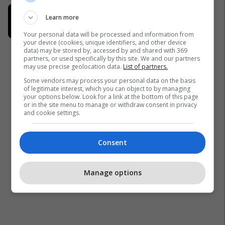
Techno Service Pro: Mirëmbajtje
Learn more
profesionale e serverëve për
biznese
Your personal data will be processed and information from
your device (cookies, unique identifiers, and other device
Techno Service Pro
data) may be stored by, accessed by and shared with 369
partners, or used specifically by this site. We and our partners
may use precise geolocation data.
List of partners.
Some vendors may process your personal data on the basis
of legitimate interest, which you can object to by managing
your options below. Look for a link at the bottom of this page
or in the site menu to manage or withdraw consent in privacy
and cookie settings.
Consent
Manage options