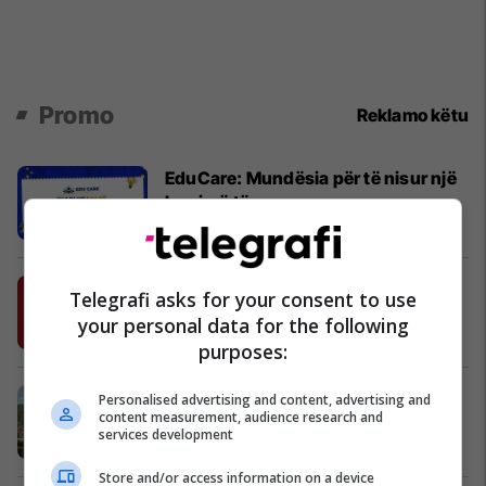
Promo
Reklamo këtu
EduCare: Mundësia për të nisur një
karrierë të re
Edu Care
Kursimet e mençura – Si të përfitoni
Telegrafi asks for your consent to use
më shumë nga paratë tuaja
your personal data for the following
BKT
purposes:
IPKO mirëpret diasporën me oferta
Personalised advertising and content, advertising and
content measurement, audience research and
të veçanta për verën 2026
services development
IPKO
Store and/or access information on a device