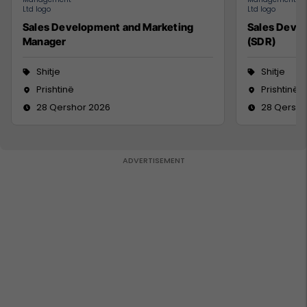
Sales Development and Marketing
Sales Deve
Manager
(SDR)
Shitje
Shitje
Prishtinë
Prishtinë
28 Qershor 2026
28 Qersho