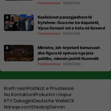
Parlamentare
13/06/2026
Koalicionet parazgjedhore të
frytshme: Guxo me tre deputetë,
Vjosa Osmani vet e treta në Kuvend
Parlamentare
13/06/2026
Ministra, ish-kryetarë komunash
dhe figura të njohura nga jeta
politike, mbesin jashtë Kuvendit
Parlamentare
14/06/2026
Rreth nesh
Politikat e Privatësisë
Na Kontaktoni
Prokurimi i Hapur
RTV Dukagjini
Deutsche Welle
ICK
Ndreqe.com
Shkabaj
Germin