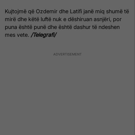
Kujtojmë që Ozdemir dhe Latifi janë miq shumë të
mirë dhe këtë luftë nuk e dëshiruan asnjëri, por
puna është punë dhe është dashur të ndeshen
mes vete.
/Telegrafi/