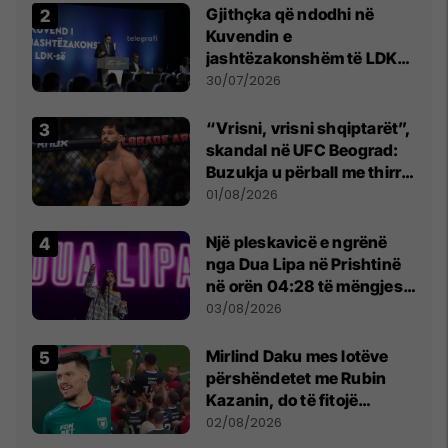
Gjithçka që ndodhi në
Kuvendin e
jashtëzakonshëm të LDK-
së
30/07/2026
“Vrisni, vrisni shqiptarët”,
skandal në UFC Beograd:
Buzukja u përball me thirrje
anti-shqiptare nga
01/08/2026
tribunat
Një pleskavicë e ngrënë
nga Dua Lipa në Prishtinë
në orën 04:28 të mëngjesit
- dhe bota digjitale serbe
03/08/2026
shpall gjendjen e luftës
Mirlind Daku mes lotëve
përshëndetet me Rubin
Kazanin, do të fitojë
miliona te Spartak Moska
02/08/2026