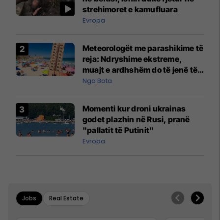
strehimoret e kamufluara
Evropa
Meteorologët me parashikime të
reja: Ndryshime ekstreme,
muajt e ardhshëm do të jenë të
pazakontë
Nga Bota
Momenti kur droni ukrainas
godet plazhin në Rusi, pranë
"pallatit të Putinit"
Evropa
Jobs
Real Estate