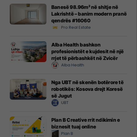
Banesë 98.96m² në shitje në
Lakrishtë – banim modern pranë
qendrës #16060
Pro Real Estate
Alba Health bashkon
profesionistët e kujdesit në një
rrjet të përbashkët në Zvicër
Alba Health
Nga UBT në skenën botërore të
robotikës: Kosova drejt Koresë
së Jugut
UBT
Plan B Creative rrit ndikimin e
biznesit tuaj online
Plan B