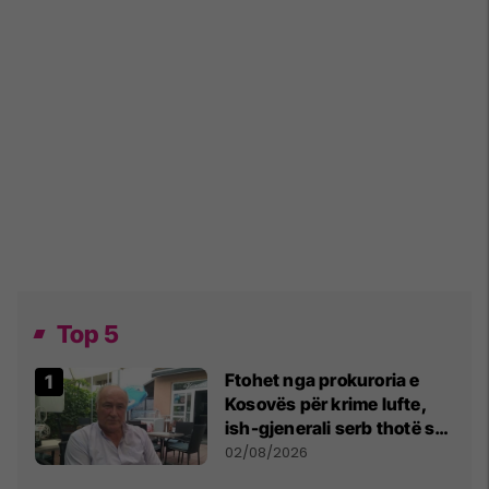
Top 5
Ftohet nga prokuroria e
Kosovës për krime lufte,
ish-gjenerali serb thotë se
dikush e tradhtoi në
02/08/2026
Beograd