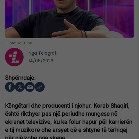
Foto: YouTube
Nga
Telegrafi
14/06/2026
Këngëtari dhe producenti i njohur, Korab Shaqiri,
është rikthyer pas një periudhe mungese në
ekranet televizive, ku ka folur hapur për karrierën
e tij muzikore dhe arsyet që e shtynë të tërhiqej
për një kohë nga skena.