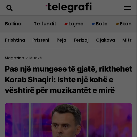
Ballina
Të fundit
Lajme
Botë
Ekono
Prishtina
Prizreni
Peja
Ferizaj
Gjakova
Mitrov
Magazina
>
Muzikë
Pas një mungese të gjatë, rikthehet
Korab Shaqiri: Ishte një kohë e
vështirë për muzikantët e mirë