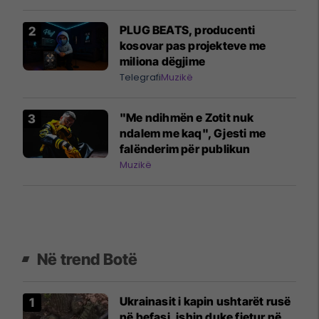
PLUG BEATS, producenti
kosovar pas projekteve me
miliona dëgjime
Telegrafi
Muzikë
"Me ndihmën e Zotit nuk
ndalem me kaq", Gjesti me
falënderim për publikun
Muzikë
Në trend Botë
Ukrainasit i kapin ushtarët rusë
në befasi, ishin duke fjetur në