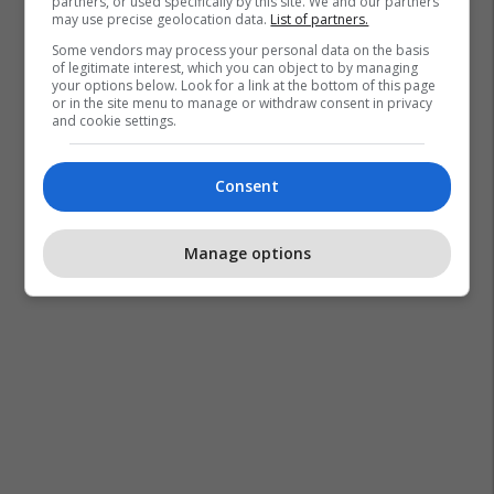
partners, or used specifically by this site. We and our partners
may use precise geolocation data.
List of partners.
Some vendors may process your personal data on the basis
of legitimate interest, which you can object to by managing
your options below. Look for a link at the bottom of this page
or in the site menu to manage or withdraw consent in privacy
and cookie settings.
Korab Shaqiri
Estrada Shqiptare
Consent
Manage options