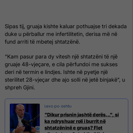
Sipas tij, gruaja kishte kaluar pothuajse tri dekada
duke u përballur me infertilitetin, derisa më në
fund arriti të mbetej shtatzënë.
“Kam pasur para dy vitesh një shtatzëni të një
gruaje 48-vjeçare, e cila përfundoi me sukses
deri në termin e lindjes. Ishte në pyetje një
sterilitet 28-vjeçar dhe ajo solli në jetë binjakë”, u
shpreh Gjini.
"Dikur prisnin jashtë derës...", si
ka ndryshuar roli i burrit në
shtatzëninë e gruas? Flet