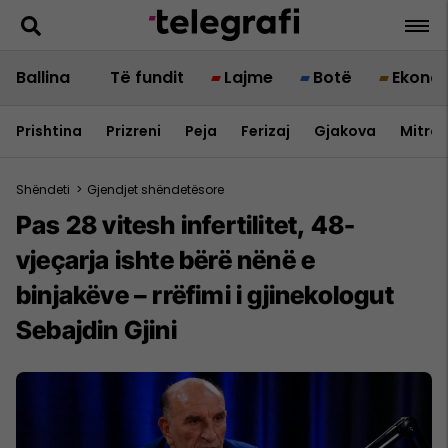
Ballina
Të fundit
Lajme
Botë
Ekono
Prishtina
Prizreni
Peja
Ferizaj
Gjakova
Mitrov
Shëndeti
>
Gjendjet shëndetësore
Pas 28 vitesh infertilitet, 48-
vjeçarja ishte bërë nënë e
binjakëve – rrëfimi i gjinekologut
Sebajdin Gjini