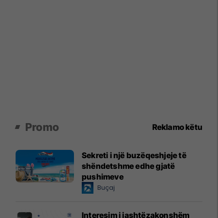
Promo
Reklamo këtu
Sekreti i një buzëqeshjeje të
shëndetshme edhe gjatë
pushimeve
Buçaj
Interesim i jashtëzakonshëm