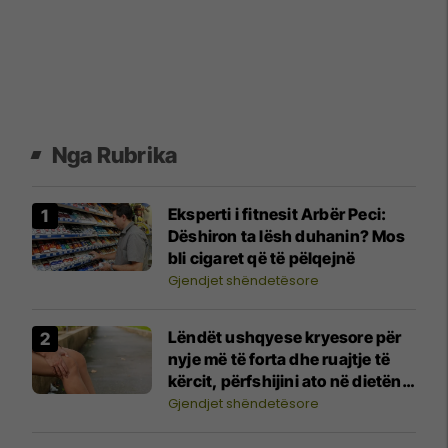
Nga Rubrika
Eksperti i fitnesit Arbër Peci:
Dëshiron ta lësh duhanin? Mos
bli cigaret që të pëlqejnë
Gjendjet shëndetësore
Lëndët ushqyese kryesore për
nyje më të forta dhe ruajtje të
kërcit, përfshijini ato në dietën
tuaj
Gjendjet shëndetësore