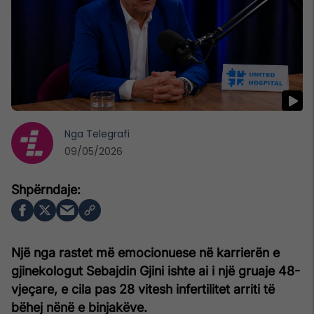
Nga
Telegrafi
09/05/2026
Një nga rastet më emocionuese në karrierën e
gjinekologut Sebajdin Gjini ishte ai i një gruaje 48-
vjeçare, e cila pas 28 vitesh infertilitet arriti të
bëhej nënë e binjakëve.