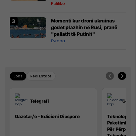
Politikë
Momenti kur droni ukrainas
godet plazhin në Rusi, pranë
"pallatit të Putinit"
Evropa
Jobs
Real Estate
Telegrafi
Golde
Gazetar/e - Edicioni Diasporë
Teknolog/e p
Paketimin e 
Për Përpunim
Teknolog/e 