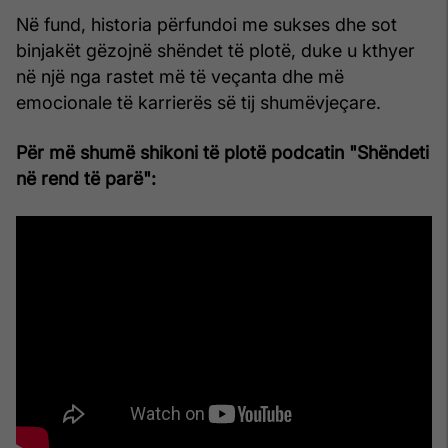
Në fund, historia përfundoi me sukses dhe sot
binjakët gëzojnë shëndet të plotë, duke u kthyer
në një nga rastet më të veçanta dhe më
emocionale të karrierës së tij shumëvjeçare.
Për më shumë shikoni të plotë podcatin "Shëndeti
në rend të parë":