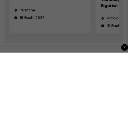
Sigurisë së 
Prishtinë
18 Gusht 2026
Mitrovicë
15 Gusht 20
×