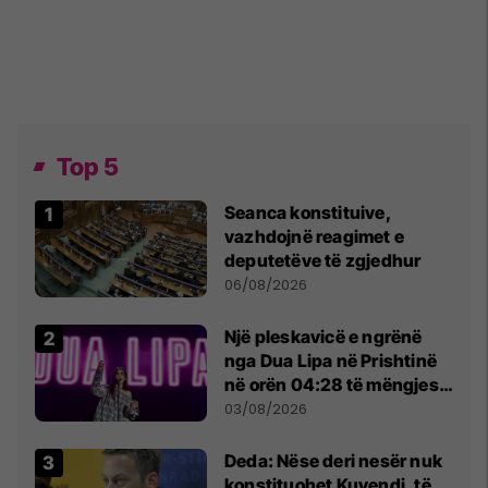
Top 5
Seanca konstituive,
vazhdojnë reagimet e
deputetëve të zgjedhur
06/08/2026
Një pleskavicë e ngrënë
nga Dua Lipa në Prishtinë
në orën 04:28 të mëngjesit
- dhe bota digjitale serbe
03/08/2026
shpall gjendjen e luftës
Deda: Nëse deri nesër nuk
konstituohet Kuvendi, të