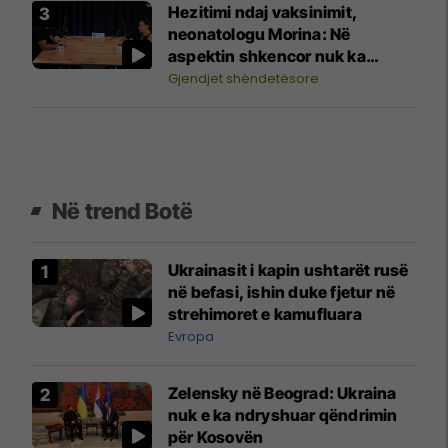
Hezitimi ndaj vaksinimit,
neonatologu Morina: Në
aspektin shkencor nuk ka
lidhshmëri me autizmin
Gjendjet shëndetësore
Në trend Botë
Ukrainasit i kapin ushtarët rusë
në befasi, ishin duke fjetur në
strehimoret e kamufluara
Evropa
Zelensky në Beograd: Ukraina
nuk e ka ndryshuar qëndrimin
për Kosovën