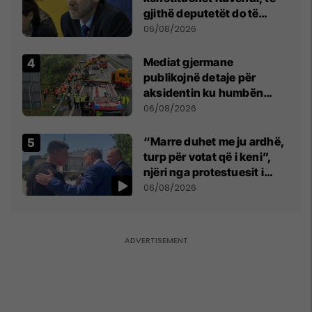
gjithë deputetët do të
bëjnë shkelje të rëndë
06/08/2026
kushtetuese
Mediat gjermane
publikojnë detaje për
aksidentin ku humbën
jetën tre mërgimtarë nga
06/08/2026
Komogllava e Ferizajt
“Marre duhet me ju ardhë,
turp për votat që i keni”,
njëri nga protestuesit i
drejtohet Bedri Hamzës
06/08/2026