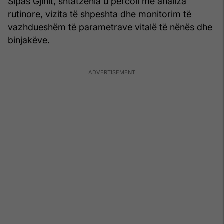
Sipas Gjinit, shtatzënia u përcoll me analiza
rutinore, vizita të shpeshta dhe monitorim të
vazhdueshëm të parametrave vitalë të nënës dhe
binjakëve.