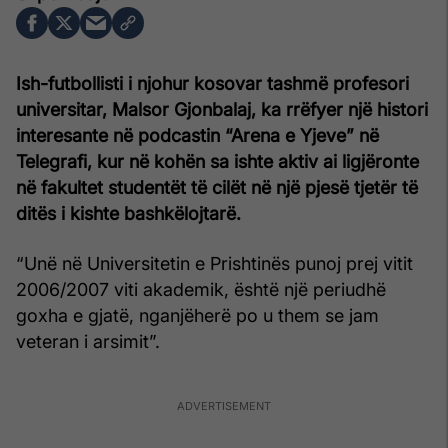
Ish-futbollisti i njohur kosovar tashmë profesori
universitar, Malsor Gjonbalaj, ka rrëfyer një histori
interesante në podcastin “Arena e Yjeve” në
Telegrafi, kur në kohën sa ishte aktiv ai ligjëronte
në fakultet studentët të cilët në një pjesë tjetër të
ditës i kishte bashkëlojtarë.
“Unë në Universitetin e Prishtinës punoj prej vitit
2006/2007 viti akademik, është një periudhë
goxha e gjatë, nganjëherë po u them se jam
veteran i arsimit”.