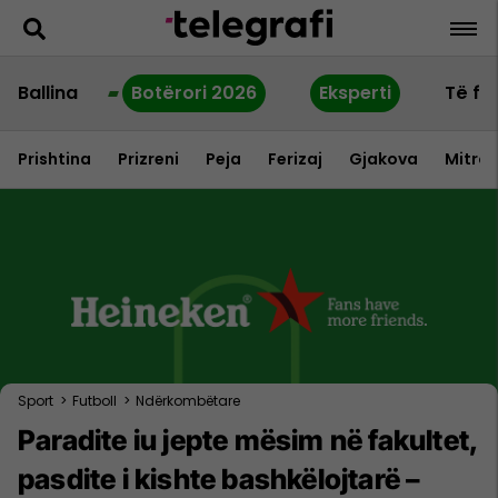
Ballina
Botërori 2026
Eksperti
Të fu
Prishtina
Prizreni
Peja
Ferizaj
Gjakova
Mitrov
Sport
>
Futboll
>
Ndërkombëtare
Paradite iu jepte mësim në fakultet,
pasdite i kishte bashkëlojtarë –