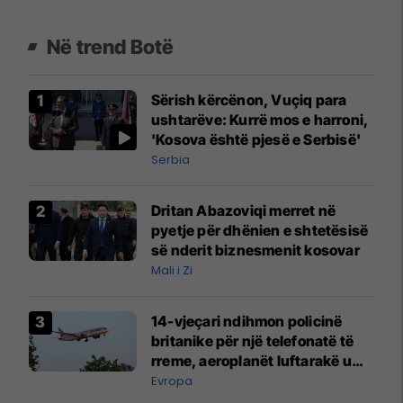
Në trend Botë
Sërish kërcënon, Vuçiq para
ushtarëve: Kurrë mos e harroni,
'Kosova është pjesë e Serbisë'
Serbia
Dritan Abazoviqi merret në
pyetje për dhënien e shtetësisë
së nderit biznesmenit kosovar
Mali i Zi
14-vjeçari ndihmon policinë
britanike për një telefonatë të
rreme, aeroplanët luftarakë u
ngritën në ajër për të
Evropa
interceptuar fluturaken e Qatar