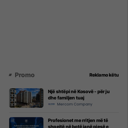
Promo
Reklamo këtu
Një shtëpi në Kosovë - për ju
dhe familjen tuaj
Mercom Company
Profesionet me rritjen më të
shpejtë në botë janë pjesë e