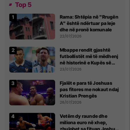
Top 5
Rama: Shtëpia në "Rrugën
A" është ndërtuar pa leje
dhe në pronë komunale
22/07/2026
Mbappe rendit gjashtë
futbollistët më të mëdhenj
në historinë e Kupës së
Botës, Messi mbetet i dyti
23/07/2026
Fjalët e para të Joshuas
pas fitores me nokaut ndaj
Kristian Prengës
26/07/2026
Vetëm dy raunde dhe
miliona euro në xhep,
zbulohet sa fituan Joshua