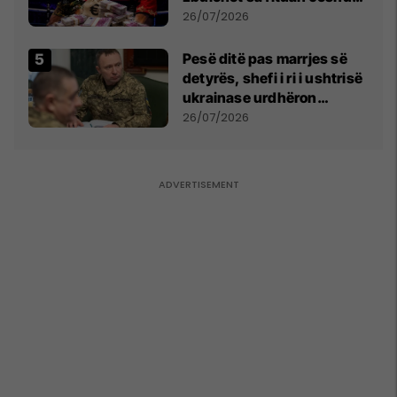
e Prenga
26/07/2026
Pesë ditë pas marrjes së
detyrës, shefi i ri i ushtrisë
ukrainase urdhëron
kontroll të madh
26/07/2026