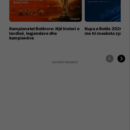
Kampionatet Botërore: Një histori e
Kupa e Botës 2026 për
lavdisë, legjendave dhe
me tri maskota zyrtar
kampionëve