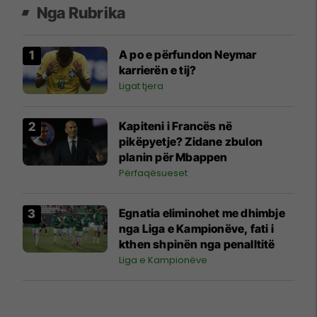
Nga Rubrika
A po e përfundon Neymar
karrierën e tij?
Ligat tjera
Kapiteni i Francës në
pikëpyetje? Zidane zbulon
planin për Mbappen
Përfaqësueset
Egnatia eliminohet me dhimbje
nga Liga e Kampionëve, fati i
kthen shpinën nga penalltitë
Liga e Kampionëve