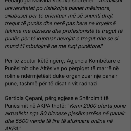
Pedagogia Malvina Kosova shprehet: "
Aktualisht
universitetet po rishikojnë planet mësimore,
sillabuset për të orientuar më së shumti drejt
tregut të punës dhe herë pas here ne kryejmë
takime me biznese dhe profesionistë të tregut të
punës për të kuptuar nevojat e tregut dhe se si
mund t’i mbulojmë ne me fuqi punëtore
.”
Për të zbutur këtë ngërç, Agjencia Kombëtare e
Punësimit dhe Aftësive po përpiqet të marrë në
rolin e ndërmjetësit duke organizuar një panair
pune, tashmë për të disatin vit radhazi
Gertiola Çepani, përgjegjëse e Shërbimit të
Punësimit në AKPA thotë: “
Kemi 2000 oferta pune
aktualisht nga 80 biznese pjesëmarrëse në panair
dhe 5500 vende të lira të afishuara online në
AKPA
.”