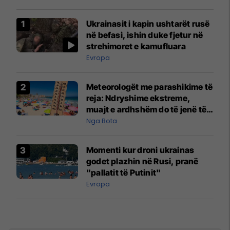
Ukrainasit i kapin ushtarët rusë
në befasi, ishin duke fjetur në
strehimoret e kamufluara
Evropa
Meteorologët me parashikime të
reja: Ndryshime ekstreme,
muajt e ardhshëm do të jenë të
pazakontë
Nga Bota
Momenti kur droni ukrainas
godet plazhin në Rusi, pranë
"pallatit të Putinit"
Evropa