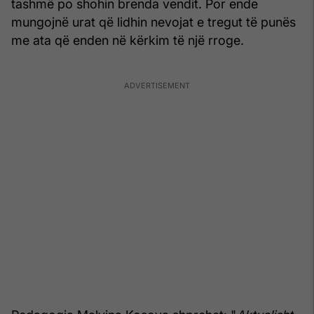
tashmë po shohin brenda vendit. Por ende
mungojnë urat që lidhin nevojat e tregut të punës
me ata që enden në kërkim të një rroge.