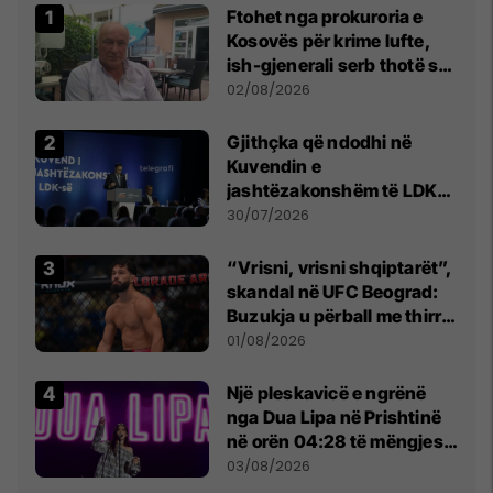
Ftohet nga prokuroria e
Kosovës për krime lufte,
ish-gjenerali serb thotë se
dikush e tradhtoi në
02/08/2026
Beograd
Gjithçka që ndodhi në
Kuvendin e
jashtëzakonshëm të LDK-
së
30/07/2026
“Vrisni, vrisni shqiptarët”,
skandal në UFC Beograd:
Buzukja u përball me thirrje
anti-shqiptare nga
01/08/2026
tribunat
Një pleskavicë e ngrënë
nga Dua Lipa në Prishtinë
në orën 04:28 të mëngjesit
- dhe bota digjitale serbe
03/08/2026
shpall gjendjen e luftës