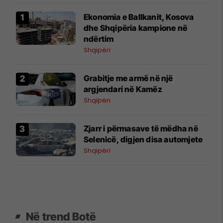
Ekonomia e Ballkanit, Kosova
dhe Shqipëria kampione në
ndërtim
Shqipëri
Grabitje me armë në një
argjendari në Kamëz
Shqipëri
Zjarr i përmasave të mëdha në
Selenicë, digjen disa automjete
Shqipëri
Në trend Botë