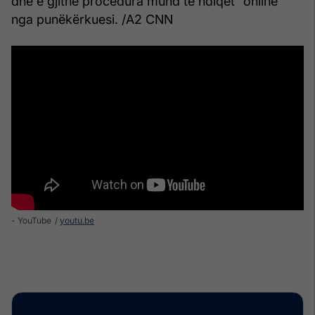
dhe e gjithë procedura mund të ndiqet “online”
nga punëkërkuesi. /A2 CNN
- YouTube
youtu.be