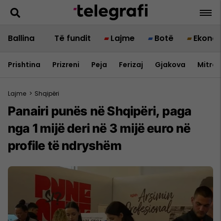
Ballina
Të fundit
Lajme
Botë
Ekono
Prishtina
Prizreni
Peja
Ferizaj
Gjakova
Mitrov
Lajme
>
Shqipëri
Panairi punës në Shqipëri, paga
nga 1 mijë deri në 3 mijë euro në
profile të ndryshëm