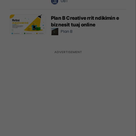
UBT
Plan B Creative rrit ndikimin e
biznesit tuaj online
Plan B