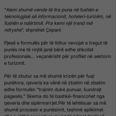
“
Kemi shumë vende të lira puna në fushën e
teknologjisë së informacionit, hoteleri-turizëm, në
fushën e ndërtimit. Pra kemi një trend më
ndryshe
”, shprehet Çepani
Pjesë e formulës për të lidhur nevojat e tregut të
punës me të rinjtë janë bërë edhe shkollat
profesionale... veçanërisht për profilet në sektorin
e turizmit.
Për të zbutur sa më shumë krizën për fuqi
punëtore, qeveria ka vënë në zbatim në zbatim
edhe formulën “trajnim duke punuar, kundrejt
pagesës.” Skema do të bashkë-financohet nga
qeveria dhe sipërmarrjet.Për të lehtësuar sa më
shumë procesin e punësimit, tashmë aplikimet