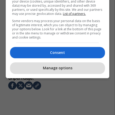
your device (cookies, unique identifiers, and other device
data) may be stored by, accessed by and shared with 369
partners, or used specifically by this site. We and our partners
may use precise geolocation data.
List of partners.
Some vendors may process your personal data on the basis
of legitimate interest, which you can object to by managing
your options below. Look for a link at the bottom of this page
or in the site menu to manage or withdraw consent in privacy
and cookie settings.
Consent
Manage options
Oferta Pune
Shkollat Profesionale
Trend I Ri