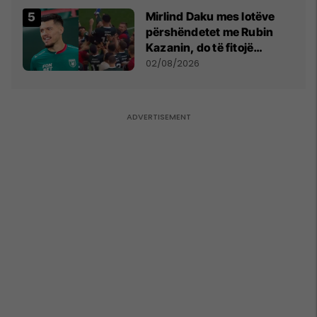
Mirlind Daku mes lotëve
përshëndetet me Rubin
Kazanin, do të fitojë
miliona te Spartak Moska
02/08/2026