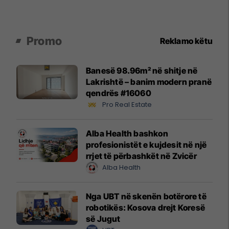
Promo
Reklamo këtu
Banesë 98.96m² në shitje në
Lakrishtë – banim modern pranë
qendrës #16060
Pro Real Estate
Alba Health bashkon
profesionistët e kujdesit në një
rrjet të përbashkët në Zvicër
Alba Health
Nga UBT në skenën botërore të
robotikës: Kosova drejt Koresë
së Jugut