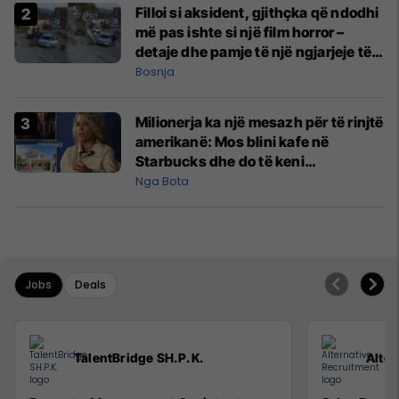
Filloi si aksident, gjithçka që ndodhi
më pas ishte si një film horror –
detaje dhe pamje të një ngjarjeje të
rrezikshme në BeH
Bosnja
Milionerja ka një mesazh për të rinjtë
amerikanë: Mos blini kafe në
Starbucks dhe do të keni
mjaftueshëm për një apartament
Nga Bota
Jobs
Deals
TalentBridge SH.P.K.
Alter