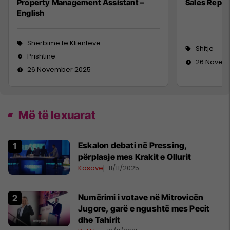
Property Management Assistant –
Sales Repre
English
Shërbime te Klientëve
Shitje
Prishtinë
26 Novem
26 November 2025
Më të lexuarat
Eskalon debati në Pressing,
përplasje mes Krakit e Ollurit
Kosovë
11/11/2025
Numërimi i votave në Mitrovicën
Jugore, garë e ngushtë mes Pecit
dhe Tahirit