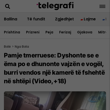
Ballina
Të fundit
Zgjedhjet
Lajme
B
Prishtina
Prizreni
Peja
Ferizaj
Gjakova
Mitrov
Botë
>
Nga Bota
Pamje tmerruese: Dyshonte se e
ëma po e dhunonte vajzën e vogël,
burri vendos një kamerë të fshehtë
në shtëpi (Video,+18)