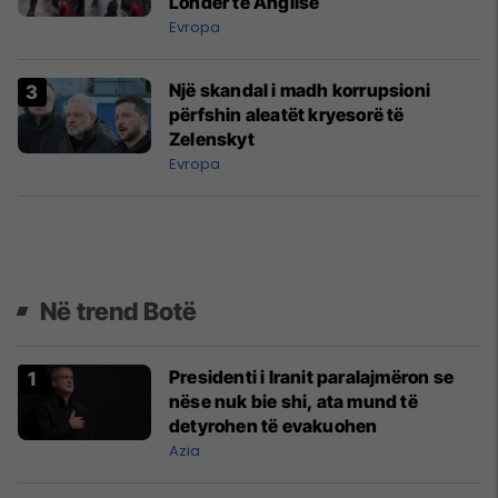
Londër të Anglisë
Evropa
Një skandal i madh korrupsioni
përfshin aleatët kryesorë të
Zelenskyt
Evropa
Në trend Botë
Presidenti i Iranit paralajmëron se
nëse nuk bie shi, ata mund të
detyrohen të evakuohen
Azia