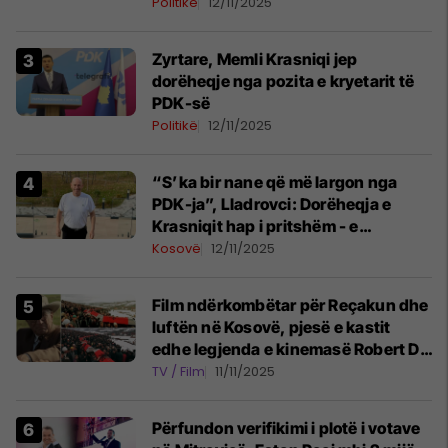
Politikë
12/11/2025
Zyrtare, Memli Krasniqi jep
dorëheqje nga pozita e kryetarit të
PDK-së
Politikë
12/11/2025
“S’ka bir nane që më largon nga
PDK-ja”, Lladrovci: Dorëheqja e
Krasniqit hap i pritshëm - e
përkrahim kryetarit në ardhje, Bedri
Kosovë
12/11/2025
Hamza
Film ndërkombëtar për Reçakun dhe
luftën në Kosovë, pjesë e kastit
edhe legjenda e kinemasë Robert De
Niro
TV / Film
11/11/2025
Përfundon verifikimi i plotë i votave