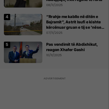
08/11/2025
“Rrahje me kabllo në ditën e
Bajramit”, Astrit Isufi e kishte
kërcënuar gruan e tij se 'nëse
ndahesh do ta vrasë familjen'
07/11/2025
Pas vendimit të Abdixhikut,
reagon Xhafer Gashi
10/11/2025