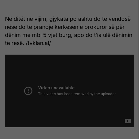
Në ditët në vijim, gjykata po ashtu do të vendosë
nëse do të pranojë kërkesën e prokurorisë për
dënim me mbi 5 vjet burg, apo do t’ia ulë dënimin
të resë. /tvklan.al/