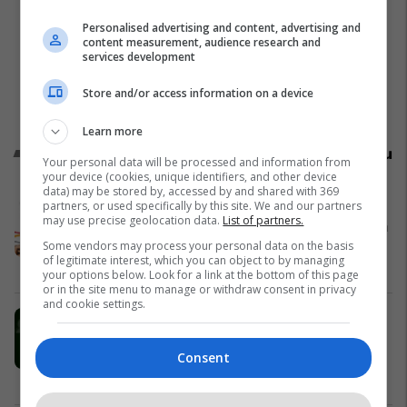
Personalised advertising and content, advertising and
content measurement, audience research and
services development
Store and/or access information on a device
Learn more
Promo
Reklamo këtu
Your personal data will be processed and information from
your device (cookies, unique identifiers, and other device
data) may be stored by, accessed by and shared with 369
Aqaseem – prodhuesi dhe shitësi i
partners, or used specifically by this site. We and our partners
may use precise geolocation data.
List of partners.
njohur i vajrave motorikë nga Arabia
Saudite, hap selinë në Kosovë
Some vendors may process your personal data on the basis
of legitimate interest, which you can object to by managing
Aqaseem Eu
your options below. Look for a link at the bottom of this page
or in the site menu to manage or withdraw consent in privacy
and cookie settings.
Mos i lë zbritjet e Black Friday me të
ik - merr 500 € kredi në UPAY dhe
blej çka të duash
Consent
UnionNet