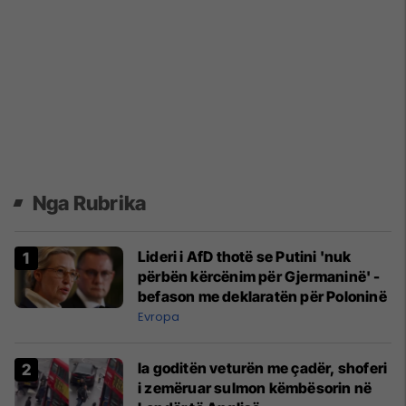
Nga Rubrika
Lideri i AfD thotë se Putini 'nuk
përbën kërcënim për Gjermaninë' -
befason me deklaratën për Poloninë
Evropa
Ia goditën veturën me çadër, shoferi
i zemëruar sulmon këmbësorin në