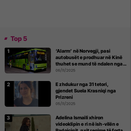
Top 5
‘Alarm’ në Norvegji, pasi
autobusët e prodhuar në Kinë
thuhet se mund të ndalen nga
distanca
06/11/2025
E zhdukur nga 31 tetori,
gjendet Suela Krasniqi nga
Prizreni
05/11/2025
Adelina Ismaili xhiron
videoklipin e ri në ish-vilën e
Radojçiqit, nxit regime të forta