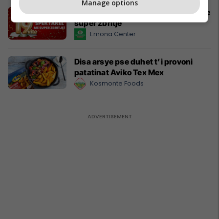
Manage options
Emona Center 19 vite - Spektakël me
super zbritje
Emona Center
Disa arsye pse duhet t’i provoni
patatinat Aviko Tex Mex
Kosmonte Foods