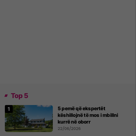
Top 5
5 pemë që ekspertët
këshillojnë të mos i mbillni
kurrë në oborr
22/06/2026