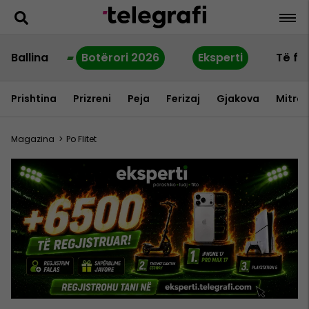
Ballina
Botërori 2026
Eksperti
Të fu
Prishtina
Prizreni
Peja
Ferizaj
Gjakova
Mitrov
Magazina
>
Po Flitet