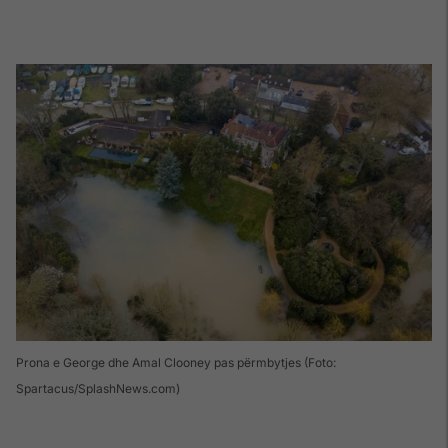
Prona e George dhe Amal Clooney pas përmbytjes (Foto:
Spartacus/SplashNews.com)