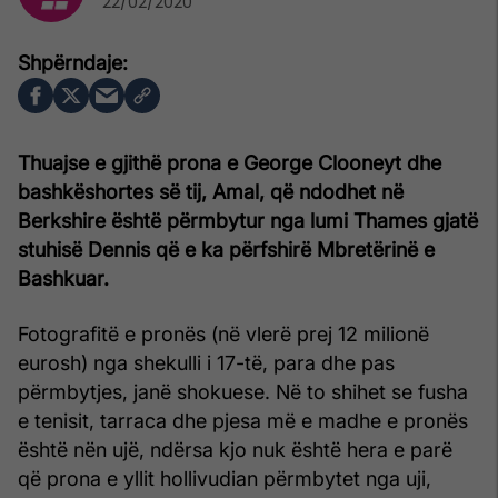
22/02/2020
Thuajse e gjithë prona e George Clooneyt dhe
bashkëshortes së tij, Amal, që ndodhet në
Berkshire është përmbytur nga lumi Thames gjatë
stuhisë Dennis që e ka përfshirë Mbretërinë e
Bashkuar.
Fotografitë e pronës (në vlerë prej 12 milionë
eurosh) nga shekulli i 17-të, para dhe pas
përmbytjes, janë shokuese. Në to shihet se fusha
e tenisit, tarraca dhe pjesa më e madhe e pronës
është nën ujë, ndërsa kjo nuk është hera e parë
që prona e yllit hollivudian përmbytet nga uji,