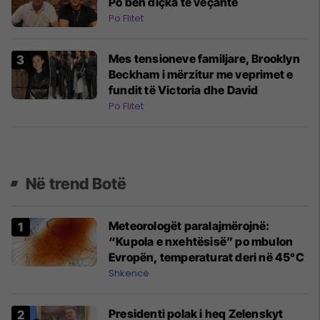
Po bën diçka të veçantë
Po Flitet
Mes tensioneve familjare, Brooklyn
Beckham i mërzitur me veprimet e
fundit të Victoria dhe David
Po Flitet
Në trend Botë
Meteorologët paralajmërojnë:
“Kupola e nxehtësisë” po mbulon
Evropën, temperaturat deri në 45°C
Shkencë
Presidenti polak i heq Zelenskyt