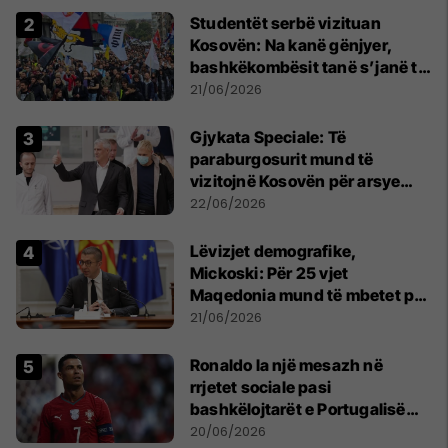
Studentët serbë vizituan
Kosovën: Na kanë gënjyer,
bashkëkombësit tanë s’janë të
shtypur
21/06/2026
​Gjykata Speciale: Të
paraburgosurit mund të
vizitojnë Kosovën për arsye
humanitare
22/06/2026
Lëvizjet demografike,
Mickoski: Për 25 vjet
Maqedonia mund të mbetet pa
150 mijë deri në 250 mijë
21/06/2026
banorë
Ronaldo la një mesazh në
rrjetet sociale pasi
bashkëlojtarët e Portugalisë
filluan ta bojkotonin
20/06/2026