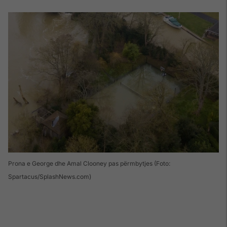
Prona e George dhe Amal Clooney pas përmbytjes (Foto:
Spartacus/SplashNews.com)