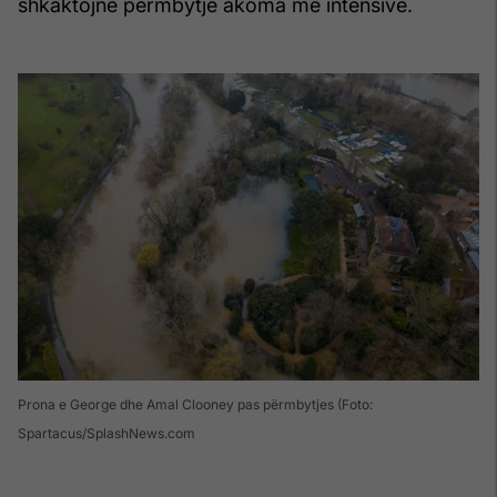
shkaktojnë përmbytje akoma më intensive.
Prona e George dhe Amal Clooney pas përmbytjes (Foto:
Spartacus/SplashNews.com