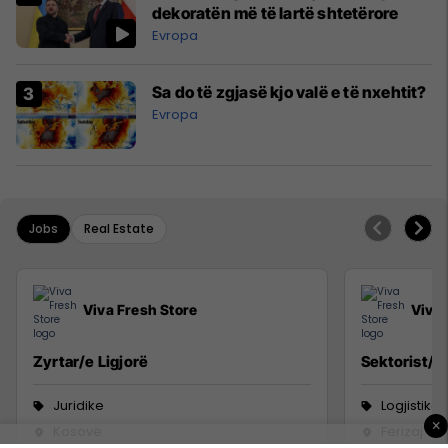
dekoratën më të lartë shtetërore
Evropa
Sa do të zgjasë kjo valë e të nxehtit?
Evropa
Jobs
Real Estate
Viva Fresh Store
Viva 
Zyrtar/e Ligjorë
Sektorist/e
Juridike
Logjistikë
×
Kosovë
Ferizaj