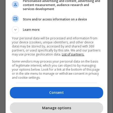
Personalised advertising and content, advertising and
content measurement, audience research and
services development
Store and/or access information on a device
Muhamed Hoxha
Bilall Kasami
Valbon Limani
Learn more
Ministria E Mjedisit Jetësor Dhe Planifikimit Hapësinor-
Maqedoni
Your personal data will be processed and information from
Komuna E Tetovës
Komuna E Gostivarit
your device (cookies, unique identifiers, and other device
data) may be stored by, accessed by and shared with 369
Komuna E Tearcës
Rajoni I Pollogut
partners, or used specifically by this site. We and our partners
may use precise geolocation data.
List of partners.
Some vendors may process your personal data on the basis
of legitimate interest, which you can object to by managing
your options below. Look for a link at the bottom of this page
or in the site menu to manage or withdraw consent in privacy
and cookie settings.
Consent
Manage options