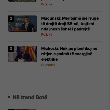
Politikë
Mucunski: Meritojmë një rrugë
të drejtë drejt BE-së, trajtimi
ndaj nesh është i padrejtë
Politikë
Mickoski: Nuk po planifikojmë
rritjen e çmimit të energjisë
elektrike
Ekonomi
Në trend Botë