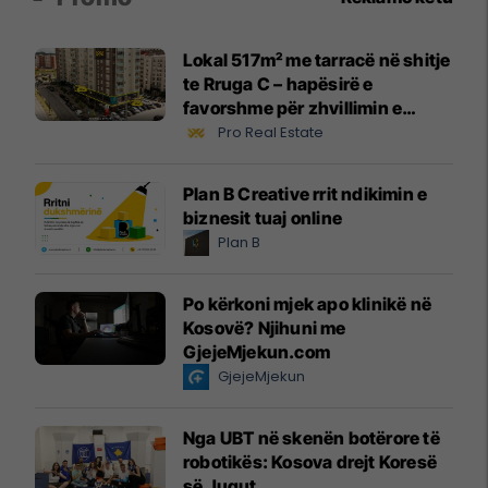
Lokal 517m² me tarracë në shitje
te Rruga C – hapësirë e
favorshme për zhvillimin e
biznesit #15796
Pro Real Estate
Plan B Creative rrit ndikimin e
biznesit tuaj online
Plan B
Po kërkoni mjek apo klinikë në
Kosovë? Njihuni me
GjejeMjekun.com
GjejeMjekun
Nga UBT në skenën botërore të
robotikës: Kosova drejt Koresë
së Jugut