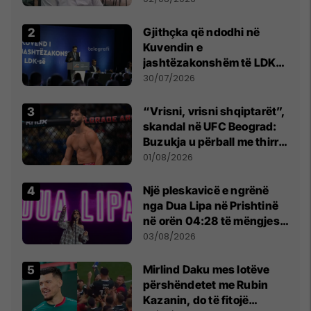
Beograd
Gjithçka që ndodhi në
Kuvendin e
jashtëzakonshëm të LDK-
së
30/07/2026
“Vrisni, vrisni shqiptarët”,
skandal në UFC Beograd:
Buzukja u përball me thirrje
anti-shqiptare nga
01/08/2026
tribunat
Një pleskavicë e ngrënë
nga Dua Lipa në Prishtinë
në orën 04:28 të mëngjesit
- dhe bota digjitale serbe
03/08/2026
shpall gjendjen e luftës
Mirlind Daku mes lotëve
përshëndetet me Rubin
Kazanin, do të fitojë