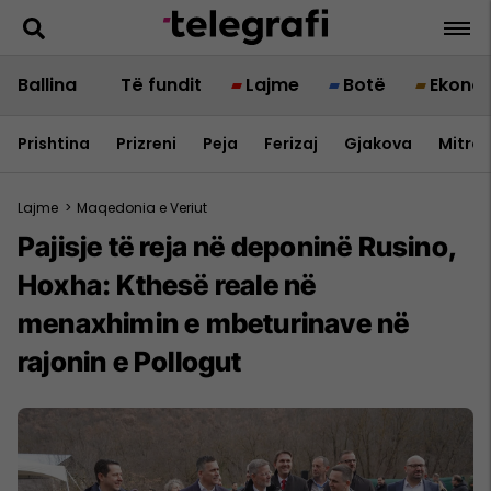
Ballina
Të fundit
Lajme
Botë
Ekono
Prishtina
Prizreni
Peja
Ferizaj
Gjakova
Mitrov
Lajme
>
Maqedonia e Veriut
Pajisje të reja në deponinë Rusino,
Hoxha: Kthesë reale në
menaxhimin e mbeturinave në
rajonin e Pollogut