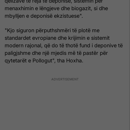
qelizave të reja të deponisë, sistemin për
menaxhimin e lëngjeve dhe biogazit, si dhe
mbylljen e deponisë ekzistuese".
"Kjo siguron përputhshmëri të plotë me
standardet evropiane dhe krijimin e sistemit
modern rajonal, që do të thotë fund i deponive të
paligjshme dhe një mjedis më të pastër për
qytetarët e Pollogut", tha Hoxha.