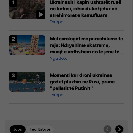
Ukrainasit i kapin ushtarët rusë
në befasi, ishin duke fjetur në
strehimoret e kamufluara
Evropa
Meteorologët me parashikime të
reja: Ndryshime ekstreme,
muajt e ardhshëm do të jenë të
pazakontë
Nga Bota
Momenti kur droni ukrainas
godet plazhin në Rusi, pranë
"pallatit të Putinit"
Evropa
Jobs
Real Estate