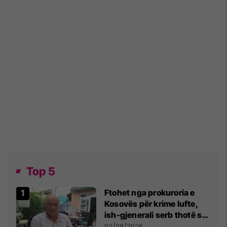
Top 5
Ftohet nga prokuroria e
Kosovës për krime lufte,
ish-gjenerali serb thotë se
dikush e tradhtoi në
02/08/2026