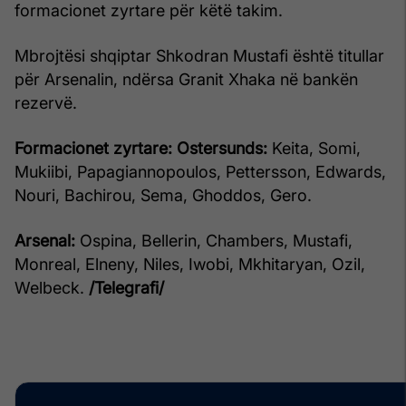
formacionet zyrtare për këtë takim.
Mbrojtësi shqiptar Shkodran Mustafi është titullar
për Arsenalin, ndërsa Granit Xhaka në bankën
rezervë.
Formacionet zyrtare:
Ostersunds:
Keita, Somi,
Mukiibi, Papagiannopoulos, Pettersson, Edwards,
Nouri, Bachirou, Sema, Ghoddos, Gero.
Arsenal:
Ospina, Bellerin, Chambers, Mustafi,
Monreal, Elneny, Niles, Iwobi, Mkhitaryan, Ozil,
Welbeck.
/Telegrafi/