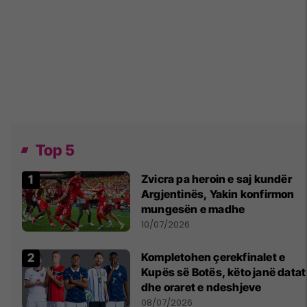
Top 5
Zvicra pa heroin e saj kundër
Argjentinës, Yakin konfirmon
mungesën e madhe
10/07/2026
Kompletohen çerekfinalet e
Kupës së Botës, këto janë datat
dhe oraret e ndeshjeve
08/07/2026