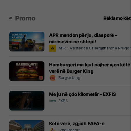
Promo
Reklamo kë
APR mendon për ju, diasporë –
mirësevini në shtëpi!
APR - Asistencë E Përgjithshme Rrugo
Hamburgeri ma kjut najher vjen këtë
verë në Burger King
Burger King
Me ju në çdo kilometër - EXFIS
EXFIS
Këtë verë, zgjidh FAFA-n
Fafa Resort