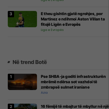
E theu gishtin gjatë ngrohjes, por
Martinez e ndihmoi Aston Villan ta
fitojë Ligën e Evropës
Liga e Evropës
Në trend Botë
Pse SHBA-ja goditi infrastrukturën
mbrëmë ndërsa sot vazhdoi të
zmbrapsë sulmet iraniane
Azia
16 fëmijë të mbajtur të mbyllur në një