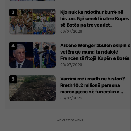
Kjo nuk ka ndodhur kurrë në
histori: Një çerekfinale e Kupës
së Botës pa tre vendet
legjendare të futbollit
06/07/2026
Arsene Wenger zbulon ekipin e
vetëm që mund ta ndalojë
Francën të fitojë Kupën e Botës
08/07/2026
Varrimi më i madh në histori?
Rreth 10.2 milionë persona
morën pjesë në funeralin e
liderit të Iranit në 1989
06/07/2026