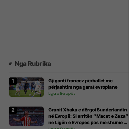
Nga Rubrika
Gjiganti francez përballet me
përjashtim nga garat evropiane
Liga e Evropës
Granit Xhaka e dërgoi Sunderlandin
në Evropë: Si arritën “Macet e Zeza”
në Ligën e Evropës pas më shumë se
50 vitesh
Liga e Evropës