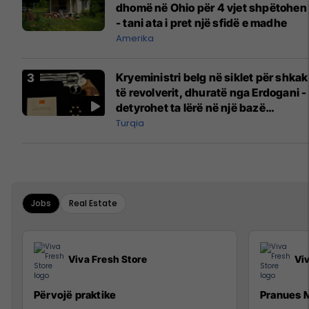
dhomë në Ohio për 4 vjet shpëtohen
- tani ata i pret një sfidë e madhe
Amerika
Kryeministri belg në siklet për shkak
të revolverit, dhuratë nga Erdogani -
detyrohet ta lërë në një bazë
ushtarake
Turqia
Jobs
Real Estate
Viva Fresh Store
Vi
Përvojë praktike
Pranues M