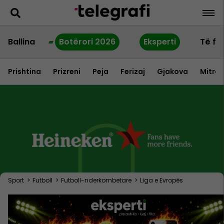
Ballina
Botërori 2026
Eksperti
Të fu
Prishtina
Prizreni
Peja
Ferizaj
Gjakova
Mitrov
Sport
>
Futboll
>
Futboll-nderkombetare
>
Liga e Evropës