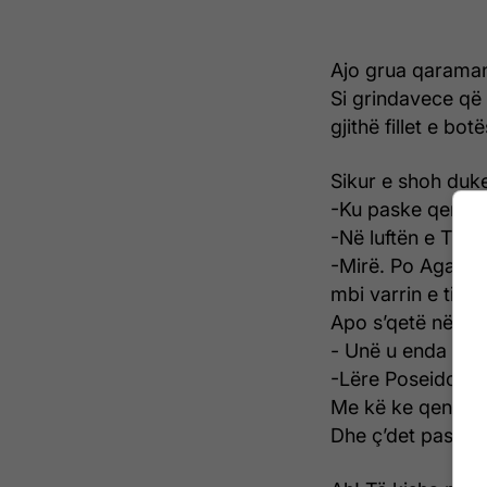
Ajo grua qaramane
Si grindavece që 
gjithë fillet e botë
Sikur e shoh duk
-Ku paske qenë, g
-Në luftën e Troj
-Mirë. Po Agamem
mbi varrin e tij k
Apo s’qetë në të n
- Unë u enda dhje
-Lëre Poseidonin 
Me kë ke qenë gje
Dhe ç’det paska 