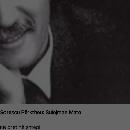
 Sorescu
Përktheu: Sulejman Mato
më pret në shtëpi