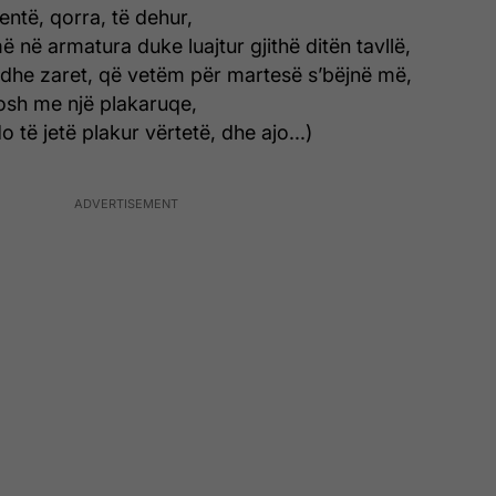
ntë, qorra, të dehur,
 në armatura duke luajtur gjithë ditën tavllë,
 dhe zaret, që vetëm për martesë s’bëjnë më,
tosh me një plakaruqe,
 të jetë plakur vërtetë, dhe ajo...)