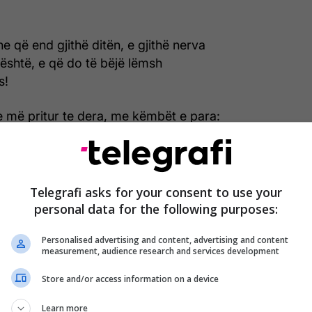
 që end gjithë ditën, e gjithë nerva
është, e që do të bëjë lëmsh
s!
e më pritur te dera, me këmbët e para:
jer tani?
ës. Mos u grind më kot...
noni i Klitemnestrës pse u kthye para teje,
a mbirë bari?!
Telegrafi asks for your consent to use your
jëjtën luftë?!
personal data for the following purposes:
të vjet nëpër det, se Poseidoni...
Personalised advertising and content, advertising and content
e më trego të vërtetën. Me kë ishe ?
measurement, audience research and services development
r tani?
qenë ai?
Store and/or access information on a device
Learn more