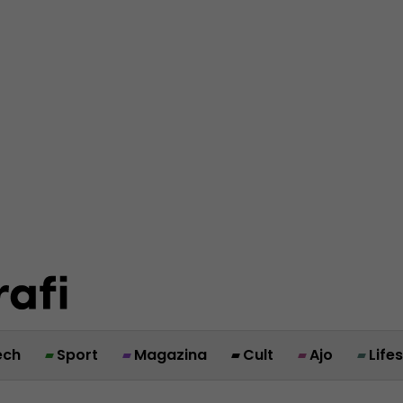
ech
Sport
Magazina
Cult
Ajo
Life