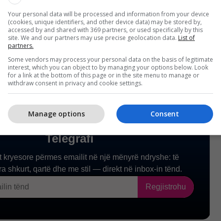
ësi të ngrija një shtëpizë,
, një oborr të ngrija përmbi det,
Your personal data will be processed and information from your device
(cookies, unique identifiers, and other device data) may be stored by,
 isha, mes Shkyllës dhe Haribdës.
accessed by and shared with 369 partners, or used specifically by this
site. We and our partners may use precise geolocation data.
List of
partners.
Some vendors may process your personal data on the basis of legitimate
interest, which you can object to by managing your options below. Look
for a link at the bottom of this page or in the site menu to manage or
withdraw consent in privacy and cookie settings.
Manage options
Consent