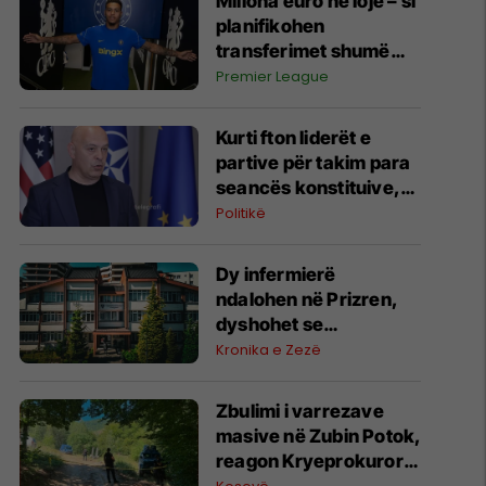
Miliona euro në lojë – si
planifikohen
transferimet shumë
muaj para hapjes së
Premier League
afatit kalimtar
Kurti fton liderët e
partive për takim para
seancës konstituive,
Aleanca refuzon
Politikë
pjesëmarrjen
Dy infermierë
ndalohen në Prizren,
dyshohet se
përvetësuan mbi dy
Kronika e Zezë
mijë euro nga pagesat
e pacientëve
Zbulimi i varrezave
masive në Zubin Potok,
reagon Kryeprokurori i