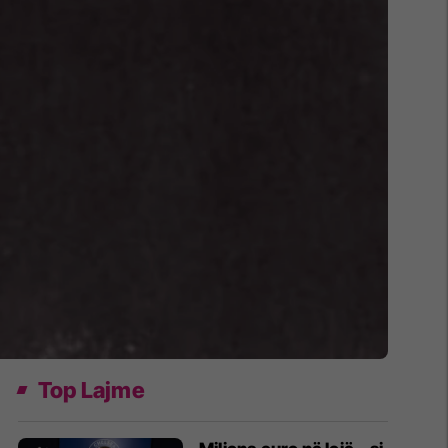
Top Lajme