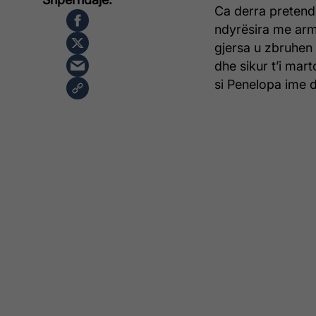
Ca derra pretende
ndyrësira me armë
gjersa u zbruhen
dhe sikur t’i mar
si Penelopa ime do