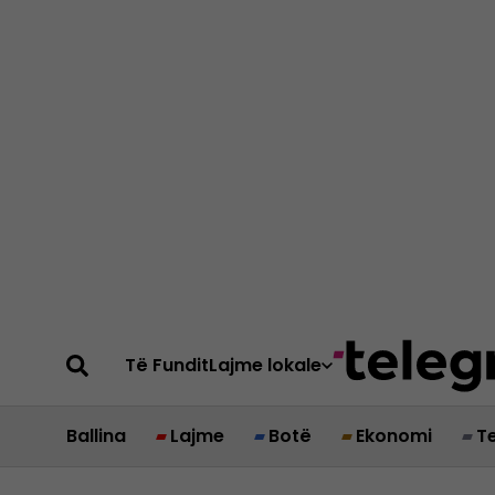
Të Fundit
Lajme lokale
Ballina
Lajme
Botë
Ekonomi
T