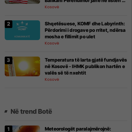
Ballkani Perëndimor janë në listën e
zezë amerikane?
Kosovë
Shqetësuese, KOMF dhe Labyrinth:
Përdorimi i drogave po rritet, ndërsa
mosha e fillimit po ulet
Kosovë
Temperatura të larta gjatë fundjavës
në Kosovë - IHMK publikon hartën e
valës së të nxehtit
Kosovë
Në trend Botë
Meteorologët paralajmërojnë: