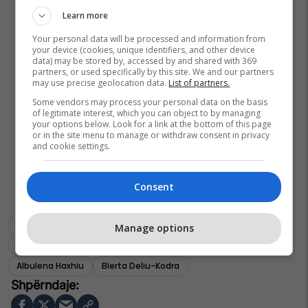
Learn more
Your personal data will be processed and information from
your device (cookies, unique identifiers, and other device
data) may be stored by, accessed by and shared with 369
partners, or used specifically by this site. We and our partners
may use precise geolocation data.
List of partners.
Some vendors may process your personal data on the basis
of legitimate interest, which you can object to by managing
your options below. Look for a link at the bottom of this page
or in the site menu to manage or withdraw consent in privacy
and cookie settings.
Consent
Kuorumi
Albana Bytyqi
Driton Selmanaj
Manage options
Projektligji Për Konfiskimin E Pasurisë
Kuvendi I Kosovës
Albulena Haxhiu
Blerta Deliu-Kodra