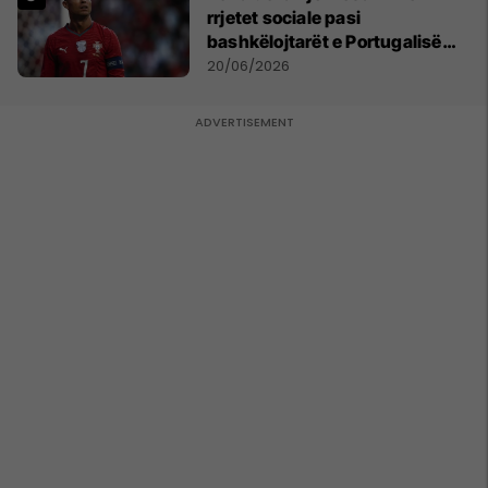
rrjetet sociale pasi
bashkëlojtarët e Portugalisë
filluan ta bojkotonin
20/06/2026