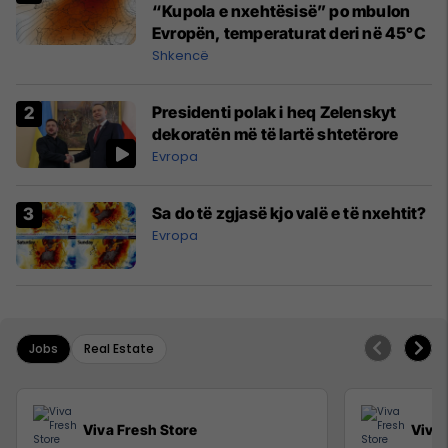
“Kupola e nxehtësisë” po mbulon
Evropën, temperaturat deri në 45°C
Shkencë
Presidenti polak i heq Zelenskyt
dekoratën më të lartë shtetërore
Evropa
Sa do të zgjasë kjo valë e të nxehtit?
Evropa
Jobs
Real Estate
Viva Fresh Store
Viva 