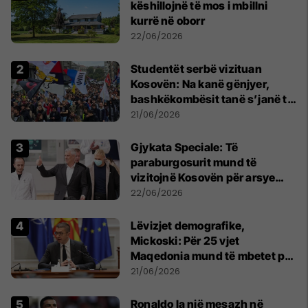
këshillojnë të mos i mbillni
kurrë në oborr
22/06/2026
Studentët serbë vizituan
Kosovën: Na kanë gënjyer,
bashkëkombësit tanë s’janë të
shtypur
21/06/2026
​Gjykata Speciale: Të
paraburgosurit mund të
vizitojnë Kosovën për arsye
humanitare
22/06/2026
Lëvizjet demografike,
Mickoski: Për 25 vjet
Maqedonia mund të mbetet pa
150 mijë deri në 250 mijë
21/06/2026
banorë
Ronaldo la një mesazh në