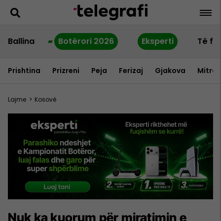
Ballina
Botërori 2026
Eksperti
Të fu
Prishtina
Prizreni
Peja
Ferizaj
Gjakova
Mitrov
Lajme
>
Kosovë
Nuk ka kuorum për miratimin e