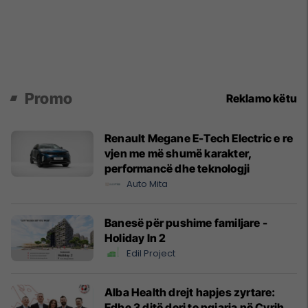
Promo
Reklamo këtu
Renault Megane E-Tech Electric e re
vjen me më shumë karakter,
performancë dhe teknologji
Auto Mita
Banesë për pushime familjare -
Holiday In 2
Edil Project
Alba Health drejt hapjes zyrtare:
Edhe 3 ditë deri te ngjarja në Cyrih