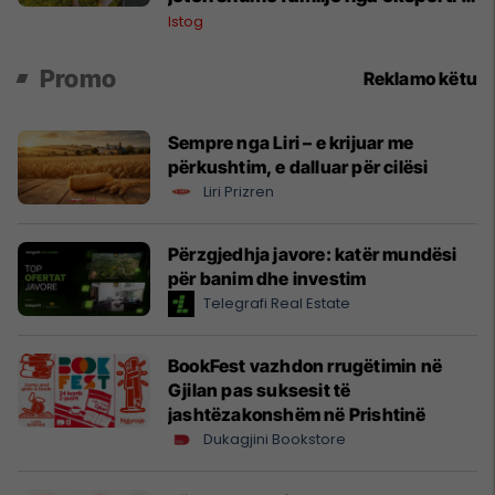
bimëve mjekësore
Istog
Promo
Reklamo këtu
Sempre nga Liri – e krijuar me
përkushtim, e dalluar për cilësi
Liri Prizren
Përzgjedhja javore: katër mundësi
për banim dhe investim
Telegrafi Real Estate
BookFest vazhdon rrugëtimin në
Gjilan pas suksesit të
jashtëzakonshëm në Prishtinë
Dukagjini Bookstore