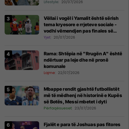
Lifestyle
20/07/2026
Vëllai i vogël i Yamalit është sërish
tema kryesore e rrjeteve sociale -
vodhi vëmendjen pas finales së
Kupës së Botës
Yjet
20/07/2026
Rama: Shtëpia në "Rrugën A" është
ndërtuar pa leje dhe në pronë
komunale
Lajme
22/07/2026
Mbappe rendit gjashtë futbollistët
më të mëdhenj në historinë e Kupës
së Botës, Messi mbetet i dyti
Përfaqësueset
23/07/2026
Fjalët e para të Joshuas pas fitores