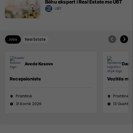
Bëhu ekspert i Real Estate me UBT
UBT
Jobs
Real Estate
Avedo Kosovo
Darda
Recepsioniste
Vozitës me 
Prishtinë
Prishtinë
31 Korrik 2026
13 Gusht 2