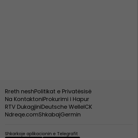
Rreth nesh
Politikat e Privatësisë
Na Kontaktoni
Prokurimi i Hapur
RTV Dukagjini
Deutsche Welle
ICK
Ndreqe.com
Shkabaj
Germin
Shkarkoje aplikacionin e Telegrafit