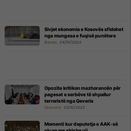
Sivjet ekonomia e Kosovës sfidohet
nga mungesa e fuqisë punëtore
Biznes
04/01/2024
Opozita kritikon mazhorancën për
pagesat e serbëve të shpallur
terroristë nga Qeveria
Ekonomi
03/10/2023
Momenti kur deputetja e AAK-së
gjuan me shishe uji