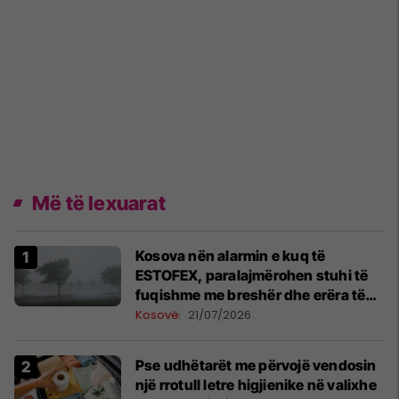
Më të lexuarat
Kosova nën alarmin e kuq të
ESTOFEX, paralajmërohen stuhi të
fuqishme me breshër dhe erëra të
forta
Kosovë
21/07/2026
Pse udhëtarët me përvojë vendosin
një rrotull letre higjienike në valixhe