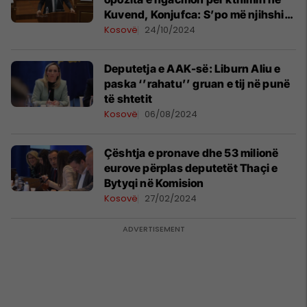
Kuvend, Konjufca: S’po më njihshi
bash mirë
Kosovë
24/10/2024
Deputetja e AAK-së: Liburn Aliu e
paska ‘’rahatu’’ gruan e tij në punë
të shtetit
Kosovë
06/08/2024
Çështja e pronave dhe 53 milionë
eurove përplas deputetët Thaçi e
Bytyqi në Komision
Kosovë
27/02/2024