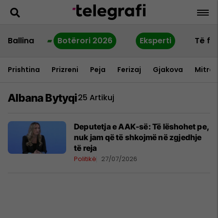
Ballina
Botërori 2026
Eksperti
Të fu
Prishtina
Prizreni
Peja
Ferizaj
Gjakova
Mitrov
Albana Bytyqi
25 Artikuj
Deputetja e AAK-së: Të lëshohet pe,
nuk jam që të shkojmë në zgjedhje
të reja
Politikë
27/07/2026