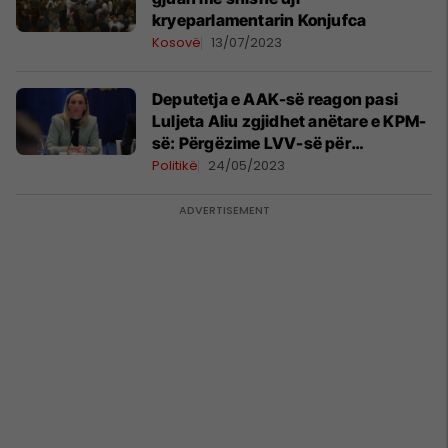
kryeparlamentarin Konjufca
Kosovë
13/07/2023
Deputetja e AAK-së reagon pasi
Luljeta Aliu zgjidhet anëtare e KPM-
së: Përgëzime LVV-së për
politizimin e KPM-së
Politikë
24/05/2023