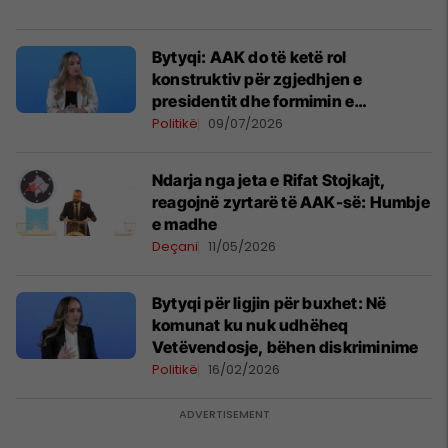
Bytyqi: AAK do të ketë rol
konstruktiv për zgjedhjen e
presidentit dhe formimin e
institucioneve
Politikë
09/07/2026
Ndarja nga jeta e Rifat Stojkajt,
reagojnë zyrtarë të AAK-së: Humbje
e madhe
Deçani
11/05/2026
Bytyqi për ligjin për buxhet: Në
komunat ku nuk udhëheq
Vetëvendosje, bëhen diskriminime
Politikë
16/02/2026