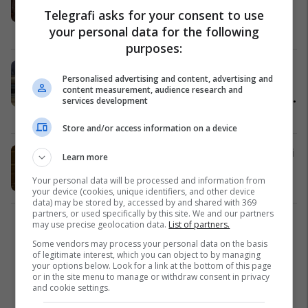
Telegrafi asks for your consent to use
me disa deputetë
Yjet
08/02/2023
your personal data for the following
purposes:
AAK: Kemi informacione se
Personalised advertising and content, advertising and
deputetët e LVV-së do të votojnë
content measurement, audience research and
kundër, pa votat e tyre Trusti nuk do
services development
të kalojë
Financa
19/01/2023
Store and/or access information on a device
Bytyqi: Grave që vuajnë nga kanceri
Learn more
i gjirit, tu mundësohet mjekim falas
Your personal data will be processed and information from
Kosovë
27/10/2022
your device (cookies, unique identifiers, and other device
data) may be stored by, accessed by and shared with 369
partners, or used specifically by this site. We and our partners
may use precise geolocation data.
List of partners.
1
Some vendors may process your personal data on the basis
of legitimate interest, which you can object to by managing
your options below. Look for a link at the bottom of this page
or in the site menu to manage or withdraw consent in privacy
and cookie settings.