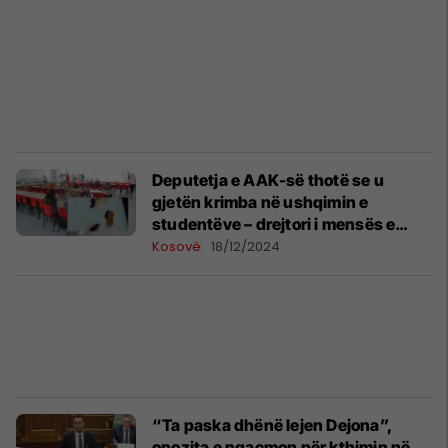
Deputetja e AAK-së thotë se u
gjetën krimba në ushqimin e
studentëve – drejtori i mensës e
mohon, i quan lajme të orkestruara
Kosovë
18/12/2024
“Ta paska dhënë lejen Dejona”,
opozita e ngacmon për kthimin në