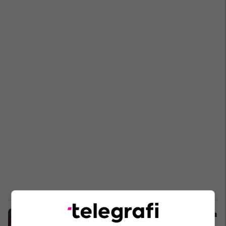
'Lugati' publikon fotografi nga vizita
në Kuvendin e Kosovës dhe takimi