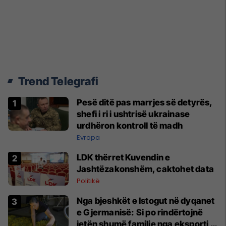
Trend Telegrafi
Pesë ditë pas marrjes së detyrës,
shefi i ri i ushtrisë ukrainase
urdhëron kontroll të madh
Evropa
LDK thërret Kuvendin e
Jashtëzakonshëm, caktohet data
Politikë
Nga bjeshkët e Istogut në dyqanet
e Gjermanisë: Si po rindërtojnë
jetën shumë familje nga eksporti i