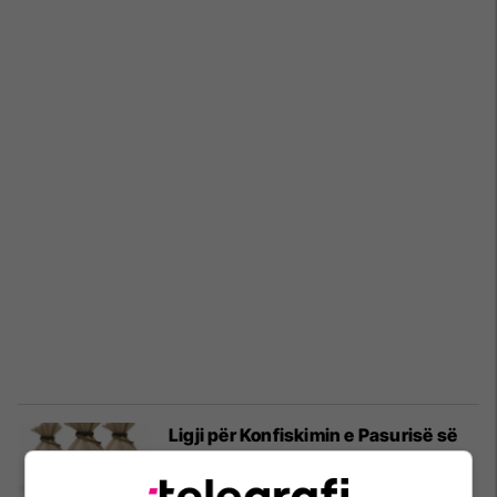
Ligji për Konfiskimin e Pasurisë së
Pajustifikueshme s’jep garanci për
rezultate