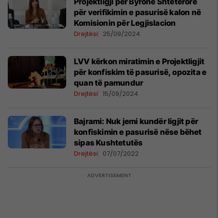
Projektligji për Byronë Shtetërore
për verifikimin e pasurisë kalon në
Komisionin për Legjislacion
Drejtësi
25/09/2024
​LVV kërkon miratimin e Projektligjit
për konfiskim të pasurisë, opozita e
quan të pamundur
Drejtësi
15/09/2024
Bajrami: Nuk jemi kundër ligjit për
konfiskimin e pasurisë nëse bëhet
sipas Kushtetutës
Drejtësi
07/07/2022