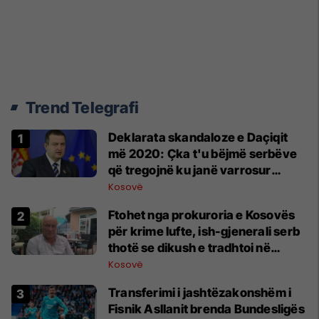
Trend Telegrafi
​Deklarata skandaloze e Daçiqit
më 2020: Çka t'u bëjmë serbëve
që tregojnë ku janë varrosur
shqiptarët në Serbi
Kosovë
Ftohet nga prokuroria e Kosovës
për krime lufte, ish-gjenerali serb
thotë se dikush e tradhtoi në
Beograd
Kosovë
Transferimi i jashtëzakonshëm i
Fisnik Asllanit brenda Bundesligës