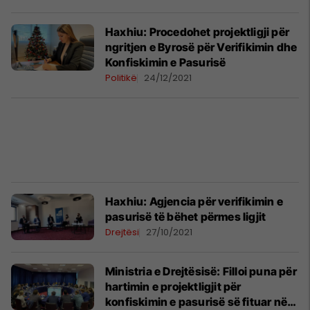
Haxhiu: Procedohet projektligji për
ngritjen e Byrosë për Verifikimin dhe
Konfiskimin e Pasurisë
Politikë
24/12/2021
Haxhiu: Agjencia për verifikimin e
pasurisë të bëhet përmes ligjit
Drejtësi
27/10/2021
Ministria e Drejtësisë: Filloi puna për
hartimin e projektligjit për
konfiskimin e pasurisë së fituar në