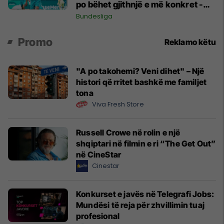
po bëhet gjithnjë e më konkret -
detajet e fundit
Bundesliga
Promo
Reklamo këtu
"A po takohemi? Veni dihet" – Një
histori që rritet bashkë me familjet
tona
Viva Fresh Store
Russell Crowe në rolin e një
shqiptari në filmin e ri “The Get Out”
në CineStar
Cinestar
Konkurset e javës në Telegrafi Jobs:
Mundësi të reja për zhvillimin tuaj
profesional