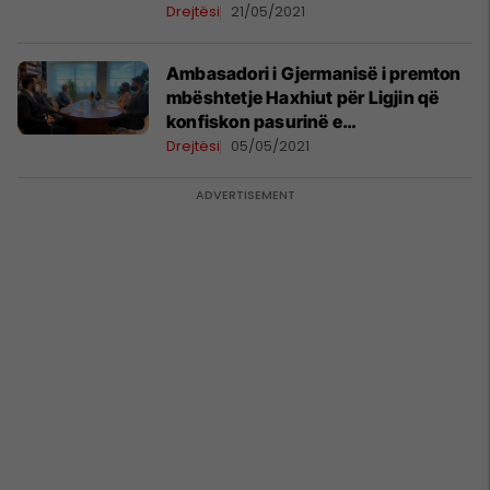
mënyrë të pajustifikueshme
Drejtësi
21/05/2021
Ambasadori i Gjermanisë i premton
mbështetje Haxhiut për Ligjin që
konfiskon pasurinë e
pajustifikueshme
Drejtësi
05/05/2021