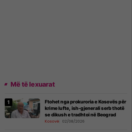
Më të lexuarat
Ftohet nga prokuroria e Kosovës për
krime lufte, ish-gjenerali serb thotë
se dikush e tradhtoi në Beograd
Kosovë
02/08/2026