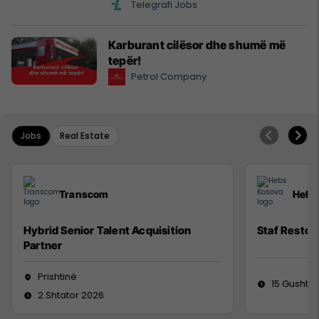
Telegrafi Jobs
Karburant cilësor dhe shumë më
tepër!
Petrol Company
Jobs
Real Estate
Transcom
Hebs
Hybrid Senior Talent Acquisition
Staf Restor
Partner
Prishtinë
15 Gusht 2
2 Shtator 2026