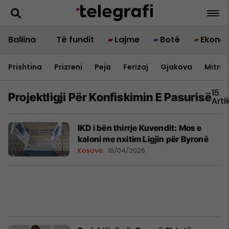
Ballina
Të fundit
Lajme
Botë
Ekono
Prishtina
Prizreni
Peja
Ferizaj
Gjakova
Mitrov
15
Projektligji Për Konfiskimin E Pasurisë
Arti
IKD i bën thirrje Kuvendit: Mos e
kaloni me nxitim Ligjin për Byronë
Kosovë
16/04/2026