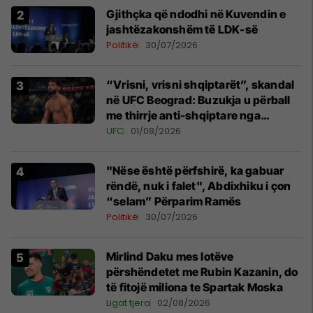
Gjithçka që ndodhi në Kuvendin e
jashtëzakonshëm të LDK-së
Politikë
30/07/2026
“Vrisni, vrisni shqiptarët”, skandal
në UFC Beograd: Buzukja u përball
me thirrje anti-shqiptare nga
tribunat
UFC
01/08/2026
"Nëse është përfshirë, ka gabuar
rëndë, nuk i falet", Abdixhiku i çon
“selam” Përparim Ramës
Politikë
30/07/2026
Mirlind Daku mes lotëve
përshëndetet me Rubin Kazanin, do
të fitojë miliona te Spartak Moska
Ligat tjera
02/08/2026