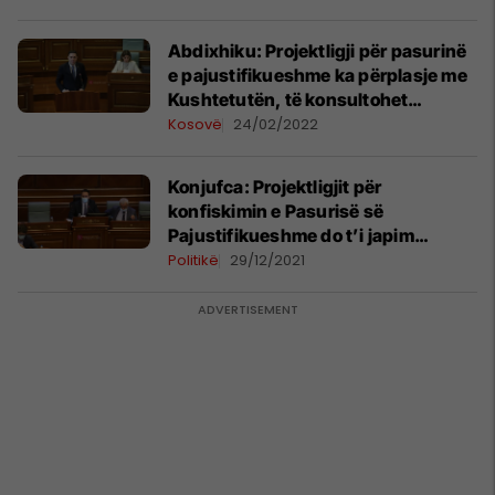
pajustifikueshme
Abdixhiku: Projektligji për pasurinë
e pajustifikueshme ka përplasje me
Kushtetutën, të konsultohet
Komisioni i Venecias
Kosovë
24/02/2022
Konjufca: Projektligjit për
konfiskimin e Pasurisë së
Pajustifikueshme do t’i japim
prioritet
Politikë
29/12/2021