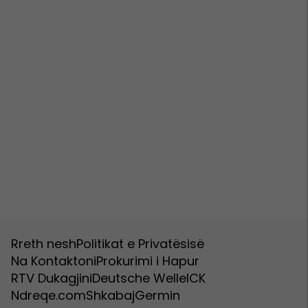
Rreth nesh
Politikat e Privatësisë
Na Kontaktoni
Prokurimi i Hapur
RTV Dukagjini
Deutsche Welle
ICK
Ndreqe.com
Shkabaj
Germin