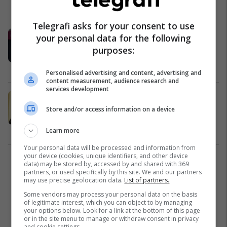
Drejtësi
25/04/2021
Telegrafi asks for your consent to use
Tahiri: Kemi gjyqtarë e prokurorë të
your personal data for the following
guximshëm, do të konfiskohet
purposes:
pasuria e paligjshme
Kosovë
22/07/2018
Personalised advertising and content, advertising and
content measurement, audience research and
services development
Tahiri: Nuk do të tolerohen zyrtarët
publik e politik që abuzuan me
Store and/or access information on a device
pushtetin
Kosovë
11/06/2018
Learn more
Your personal data will be processed and information from
your device (cookies, unique identifiers, and other device
1
data) may be stored by, accessed by and shared with 369
partners, or used specifically by this site. We and our partners
may use precise geolocation data.
List of partners.
Some vendors may process your personal data on the basis
of legitimate interest, which you can object to by managing
your options below. Look for a link at the bottom of this page
or in the site menu to manage or withdraw consent in privacy
and cookie settings.