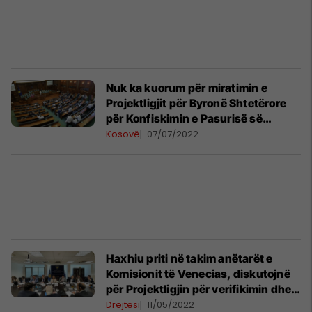
Nuk ka kuorum për miratimin e
Projektligjit për Byronë Shtetërore
për Konfiskimin e Pasurisë së
Pajustifikueshme
Kosovë
07/07/2022
Haxhiu priti në takim anëtarët e
Komisionit të Venecias, diskutojnë
për Projektligjin për verifikimin dhe
konfiskimin e pasurisë së
Drejtësi
11/05/2022