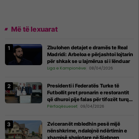
Më të lexuarat
Zbulohen detajet e dramës te Real
Madridi: Arbeloa e përjashtoi lojtarin
për shkak se u lajmërua si i lënduar
Liga e Kampionëve
08/04/2026
Presidenti i Federatës Turke të
Futbollit pret pronarin e restorantit
që dhuroi pije falas për tifozët turq
në Prishtinë
Përfaqësueset
09/04/2026
Zviceranët mbledhin pesë mijë
nënshkrime, ndalojnë ndërtimin e
xhamisë shqiptare në Siebnen