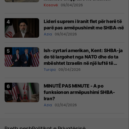
Kosovë
09/04/2026
Lideri suprem i Iranit flet për herë të
parë pas armëpushimit me SHBA-në
Azia
09/04/2026
Ish-zyrtari amerikan, Kent: SHBA-ja
do të largohet nga NATO dhe do ta
mbështet Izraelin në një luftë të
mundshme me Turqinë në Siri
Turqia
09/04/2026
MINUTË PAS MINUTE - A po
funksionon armëpushimi SHBA-
Iran?
Azia
02/04/2026
Rreth nesh
Politikat e Privatësisë