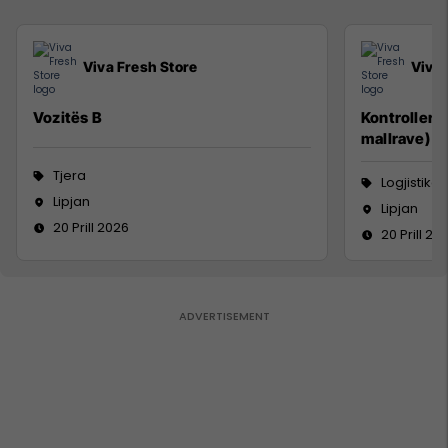
Viva Fresh Store
Viva 
Vozitës B
Kontroller 
mallrave)
Tjera
Logjistikë
Lipjan
Lipjan
20 Prill 2026
20 Prill 20