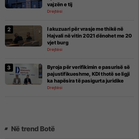
vajzën e tij
Drejtësi
I akuzuari për vrasje me thikë në
Hajvali në vitin 2021 dënohet me 20
vjet burg
Drejtësi
Byroja për verifikimin e pasurisë së
pajustifikueshme, KDI thotë se ligji
ka hapësira të pasigurta juridike
Drejtësi
Në trend Botë