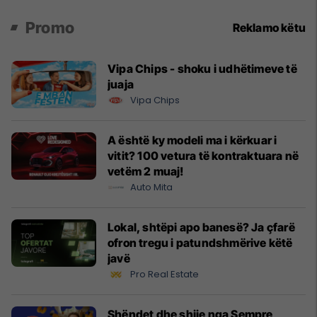
Promo
Reklamo këtu
Vipa Chips - shoku i udhëtimeve të
juaja
Vipa Chips
A është ky modeli ma i kërkuar i
vitit? 100 vetura të kontraktuara në
vetëm 2 muaj!
Auto Mita
Lokal, shtëpi apo banesë? Ja çfarë
ofron tregu i patundshmërive këtë
javë
Pro Real Estate
Shëndet dhe shije nga Sempre