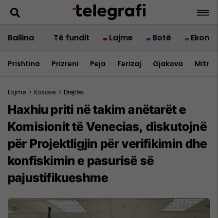
Ballina
Të fundit
Lajme
Botë
Ekono
Prishtina
Prizreni
Peja
Ferizaj
Gjakova
Mitrov
Lajme
>
Kosove
>
Drejtësi
Haxhiu priti në takim anëtarët e
Komisionit të Venecias, diskutojnë
për Projektligjin për verifikimin dhe
konfiskimin e pasurisë së
pajustifikueshme