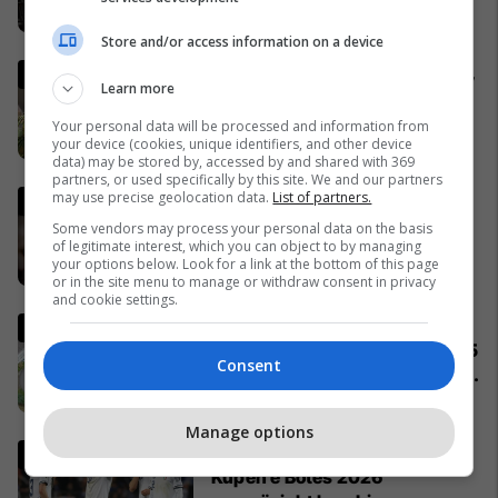
02/04/2026
Store and/or access information on a device
Gjermania shtrëngon rregullat,
Learn more
burrat duhet të marrin leje nga
ushtria për të dalë jashtë
Your personal data will be processed and information from
your device (cookies, unique identifiers, and other device
shtetit
04/04/2026
data) may be stored by, accessed by and shared with 369
partners, or used specifically by this site. We and our partners
may use precise geolocation data.
List of partners.
Lideri i Iranit thyen heshtjen,
lëshon një deklaratë të rrallë
Some vendors may process your personal data on the basis
of legitimate interest, which you can object to by managing
publike
your options below. Look for a link at the bottom of this page
06/04/2026
or in the site menu to manage or withdraw consent in privacy
and cookie settings.
Komuniteti shqiptar do të
ndërtojë xhami moderne prej 15
Consent
milionë frangash në St. Gallen
të Zvicrës
05/04/2026
Manage options
Italia mund të kualifikohet në
Kupën e Botës 2026