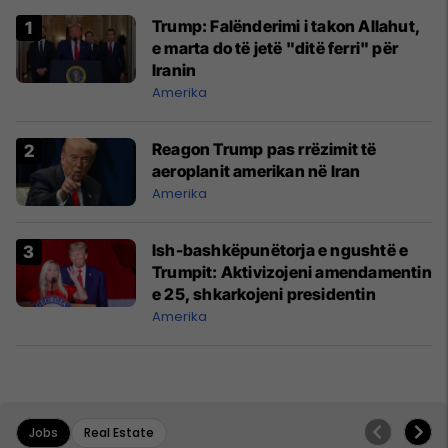
Trump: Falënderimi i takon Allahut,
e marta do të jetë "ditë ferri" për
Iranin
Amerika
Reagon Trump pas rrëzimit të
aeroplanit amerikan në Iran
Amerika
Ish-bashkëpunëtorja e ngushtë e
Trumpit: Aktivizojeni amendamentin
e 25, shkarkojeni presidentin
Amerika
Jobs
Real Estate