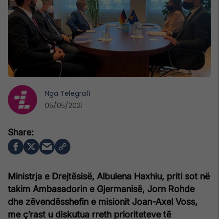
Nga
Telegrafi
05/05/2021
Ministrja e Drejtësisë, Albulena Haxhiu, priti sot në
takim Ambasadorin e Gjermanisë, Jorn Rohde
dhe zëvendësshefin e misionit Joan-Axel Voss,
me ç’rast u diskutua rreth prioriteteve të