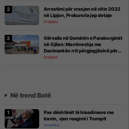
Arrestimi për vrasjen në vitin 2022
në Lipjan, Prokuroria jep detaje
Drejtësi
Gërvalla në Qendrën e Paraburgimit
në Gjilan: Marrëveshja me
Danimarkën rrit përgjegjësinë për
sistemin korrektues
Drejtësi
Në trend Botë
Pas dështimit të bisedimeve me
Iranin, vjen reagimi i Trumpit
Amerika