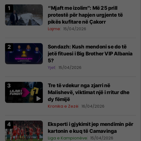
“Mjaft me izolim”: Më 25 prill
protestë për hapjen urgjente të
pikës kufitare në Çakorr
Lajme
15/04/2026
Sondazh: Kush mendoni se do të
jetë fituesi i Big Brother VIP Albania
5?
Yjet
15/04/2026
Tre të vdekur nga zjarri në
Malishevë, viktimat një i rritur dhe
dy fëmijë
Kronika e Zezë
16/04/2026
Eksperti i gjykimit jep mendimin për
kartonin e kuq të Camavinga
Liga e Kampionëve
15/04/2026