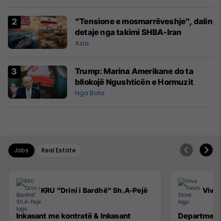
"Tensione e mosmarrëveshje", dalin
detaje nga takimi SHBA-Iran
Azia
Trump: Marina Amerikane do ta
bllokojë Ngushticën e Hormuzit
Nga Bota
Jobs
Real Estate
KRU "Drini i Bardhë" Sh.A-Pejë
Viva 
Inkasant me kontratë & Inkasant
Department