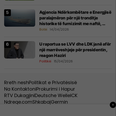
Agjencia Ndërkombëtare e Energjisë
paralajmëron për një tronditje
historike të furnizimit me naftë,
ndërsa lufta me Iranin mbyt tregjet
Botë
14/04/2026
globale
U raportua se LVV dhe LDK janë afër
një marrëveshjeje për presidentin,
reagon Haziri
Politikë
15/04/2026
Rreth nesh
Politikat e Privatësisë
Na Kontaktoni
Prokurimi i Hapur
RTV Dukagjini
Deutsche Welle
ICK
Ndreqe.com
Shkabaj
Germin
×