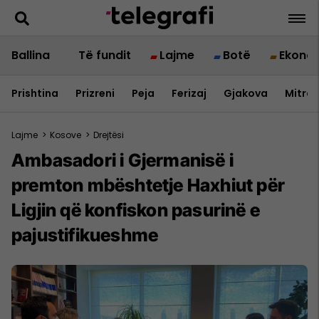
Ballina
Të fundit
Lajme
Botë
Ekono
Prishtina
Prizreni
Peja
Ferizaj
Gjakova
Mitrov
Lajme
>
Kosove
>
Drejtësi
Ambasadori i Gjermanisë i
premton mbështetje Haxhiut për
Ligjin që konfiskon pasurinë e
pajustifikueshme