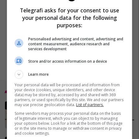
Telegrafi asks for your consent to use
your personal data for the following
purposes:
Personalised advertising and content, advertising and
content measurement, audience research and
services development
Store and/or access information on a device
Learn more
Your personal data will be processed and information from
your device (cookies, unique identifiers, and other device
Top 5
data) may be stored by, accessed by and shared with 369
partners, or used specifically by this site. We and our partners
Armëpushim apo vazhdim të
may use precise geolocation data.
List of partners.
luftimeve? Lufta në Iran dhe
Some vendors may process your personal data on the basis
zhvillimet në Lindjen e Mesme -
of legitimate interest, which you can object to by managing
your options below. Look for a link at the bottom of this page
MINUTË PAS MINUTE
02/04/2026
or in the site menu to manage or withdraw consent in privacy
and cookie settings.