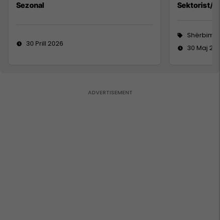
Sezonal
Sektorist/e
Shërbime 
30 Prill 2026
30 Maj 20