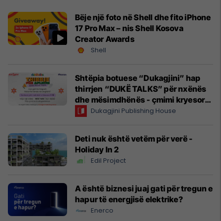
Bëje një foto në Shell dhe fito iPhone
17 Pro Max – nis Shell Kosova
Creator Awards
Shell
Shtëpia botuese “Dukagjini” hap
thirrjen “DUKË TALKS” për nxënës
dhe mësimdhënës - çmimi kryesor,
udhëtim në Angli
Dukagjini Publishing House
Deti nuk është vetëm për verë -
Holiday In 2
Edil Project
A është biznesi juaj gati për tregun e
hapur të energjisë elektrike?
Enerco