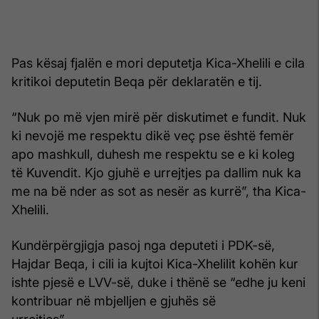
Pas kësaj fjalën e mori deputetja Kica-Xhelili e cila
kritikoi deputetin Beqa për deklaratën e tij.
“Nuk po më vjen mirë për diskutimet e fundit. Nuk
ki nevojë me respektu dikë veç pse është femër
apo mashkull, duhesh me respektu se e ki koleg
të Kuvendit. Kjo gjuhë e urrejtjes pa dallim nuk ka
me na bë nder as sot as nesër as kurrë”, tha Kica-
Xhelili.
Kundërpërgjigja pasoj nga deputeti i PDK-së,
Hajdar Beqa, i cili ia kujtoi Kica-Xhelilit kohën kur
ishte pjesë e LVV-së, duke i thënë se “edhe ju keni
kontribuar në mbjelljen e gjuhës së