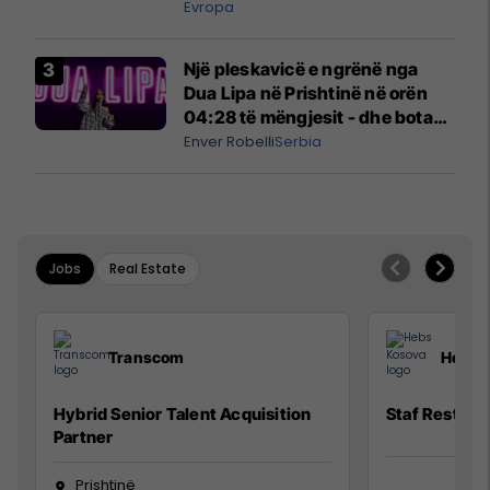
Evropa
Një pleskavicë e ngrënë nga
Dua Lipa në Prishtinë në orën
04:28 të mëngjesit - dhe bota
digjitale serbe shpall gjendjen e
Enver Robelli
Serbia
luftës
Jobs
Real Estate
Transcom
Hebs 
Hybrid Senior Talent Acquisition
Staf Restora
Partner
Prishtinë