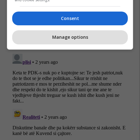
Pdk
Ldk
Doarsa Kica – Xhelili
Hajdar Beqa
Consent
Manage options