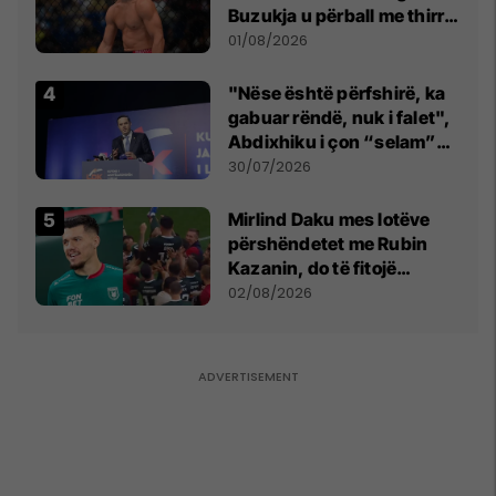
Buzukja u përball me thirrje
anti-shqiptare nga
01/08/2026
tribunat
"Nëse është përfshirë, ka
gabuar rëndë, nuk i falet",
Abdixhiku i çon “selam”
Përparim Ramës
30/07/2026
Mirlind Daku mes lotëve
përshëndetet me Rubin
Kazanin, do të fitojë
miliona te Spartak Moska
02/08/2026