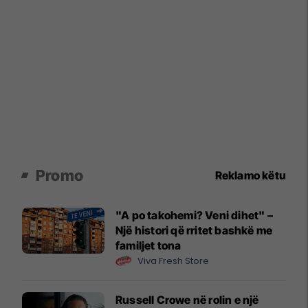
Promo
Reklamo këtu
"A po takohemi? Veni dihet" –
Një histori që rritet bashkë me
familjet tona
Viva Fresh Store
Russell Crowe në rolin e një