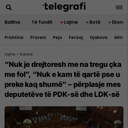
Ballina
Të fundit
Lajme
Botë
Ekono
Prishtina
Prizreni
Peja
Ferizaj
Gjakova
Mitrov
Lajme
>
Kosovë
“Nuk je drejtoresh me na tregu çka
me fol”, “Nuk e kam të qartë pse u
preke kaq shumë” – përplasje mes
deputetëve të PDK-së dhe LDK-së