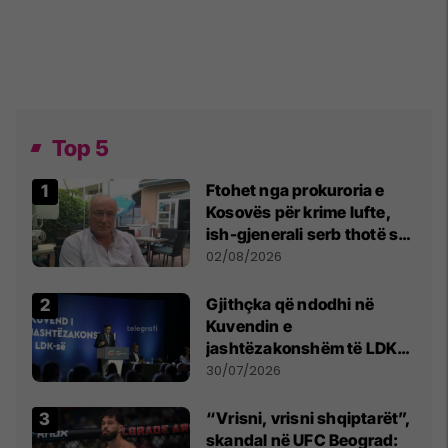
Top 5
Ftohet nga prokuroria e
Kosovës për krime lufte,
ish-gjenerali serb thotë se
dikush e tradhtoi në
02/08/2026
Beograd
Gjithçka që ndodhi në
Kuvendin e
jashtëzakonshëm të LDK-
së
30/07/2026
“Vrisni, vrisni shqiptarët”,
skandal në UFC Beograd: