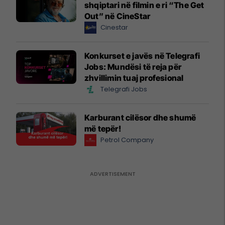
shqiptari në filmin e ri “The Get
Out” në CineStar
Cinestar
Konkurset e javës në Telegrafi
Jobs: Mundësi të reja për
zhvillimin tuaj profesional
Telegrafi Jobs
Karburant cilësor dhe shumë
më tepër!
Petrol Company