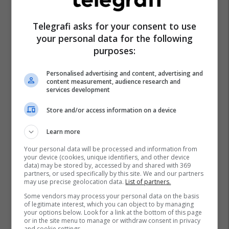
Telegrafi asks for your consent to use
your personal data for the following
purposes:
Personalised advertising and content, advertising and
content measurement, audience research and
services development
Store and/or access information on a device
Learn more
Your personal data will be processed and information from
your device (cookies, unique identifiers, and other device
data) may be stored by, accessed by and shared with 369
partners, or used specifically by this site. We and our partners
may use precise geolocation data.
List of partners.
Some vendors may process your personal data on the basis
of legitimate interest, which you can object to by managing
your options below. Look for a link at the bottom of this page
or in the site menu to manage or withdraw consent in privacy
and cookie settings.