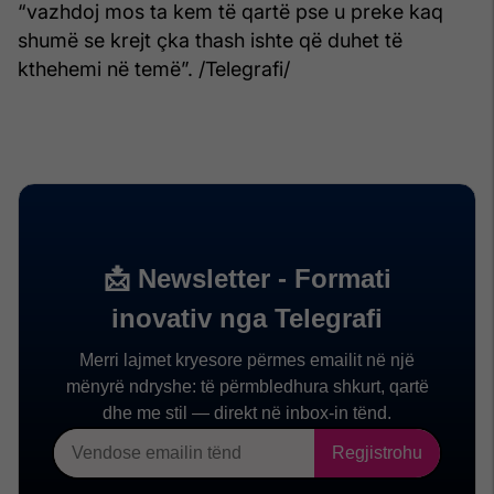
“vazhdoj mos ta kem të qartë pse u preke kaq
shumë se krejt çka thash ishte që duhet të
kthehemi në temë”. /Telegrafi/