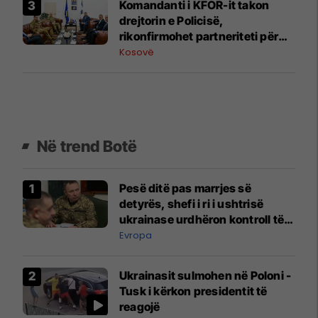
Komandanti i KFOR-it takon
drejtorin e Policisë,
rikonfirmohet partneriteti për
Kosovën
Kosovë
Në trend Botë
Pesë ditë pas marrjes së
detyrës, shefi i ri i ushtrisë
ukrainase urdhëron kontroll të
madh
Evropa
Ukrainasit sulmohen në Poloni -
Tusk i kërkon presidentit të
reagojë