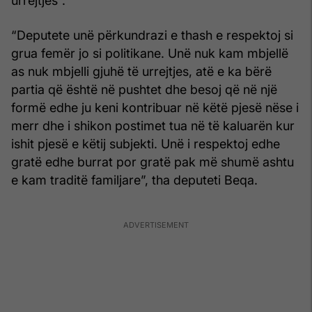
urrejtjes”.
“Deputete unë përkundrazi e thash e respektoj si
grua femër jo si politikane. Unë nuk kam mbjellë
as nuk mbjelli gjuhë të urrejtjes, atë e ka bërë
partia që është në pushtet dhe besoj që në një
formë edhe ju keni kontribuar në këtë pjesë nëse i
merr dhe i shikon postimet tua në të kaluarën kur
ishit pjesë e këtij subjekti. Unë i respektoj edhe
gratë edhe burrat por gratë pak më shumë ashtu
e kam traditë familjare”, tha deputeti Beqa.