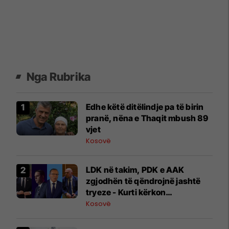
Nga Rubrika
Edhe këtë ditëlindje pa të birin
pranë, nëna e Thaqit mbush 89
vjet
Kosovë
LDK në takim, PDK e AAK
zgjodhën të qëndrojnë jashtë
tryeze - Kurti kërkon
marrëveshje para 6 gushtit
Kosovë